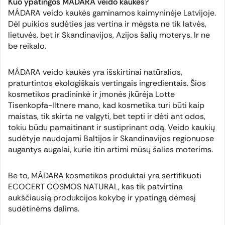
Kuo ypatingos MÁDARA veido kaukės?
MÁDARA veido kaukės gaminamos kaimyninėje Latvijoje.
Dėl puikios sudėties jas vertina ir mėgsta ne tik latvės,
lietuvės, bet ir Skandinavijos, Azijos šalių moterys. Ir ne
be reikalo.
MÁDARA veido kaukės yra išskirtinai natūralios,
praturtintos ekologiškais vertingais ingredientais. Šios
kosmetikos pradininkė ir įmonės įkūrėja Lotte
Tisenkopfa-Iltnere mano, kad kosmetika turi būti kaip
maistas, tik skirta ne valgyti, bet tepti ir dėti ant odos,
tokiu būdu pamaitinant ir sustiprinant odą. Veido kaukių
sudėtyje naudojami Baltijos ir Skandinavijos regionuose
augantys augalai, kurie itin artimi mūsų šalies moterims.
Be to, MÁDARA kosmetikos produktai yra sertifikuoti
ECOCERT COSMOS NATURAL, kas tik patvirtina
aukščiausią produkcijos kokybę ir ypatingą dėmesį
sudėtinėms dalims.