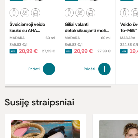
Šveičiamoji veido
Giliai valanti
Veido šve
kaukė su AHA
detoksikuojanti molio
To-Milk“
rūgštimis
veido kaukė
MÁDARA
60 ml
MÁDARA
60 ml
MÁDARA
349.83 €/l
349.83 €/l
324.83 €/l
20,99 €
20,99 €
19,
27,99 €
27,99 €
Pridėti
Pridėti
Susiję straipsniai