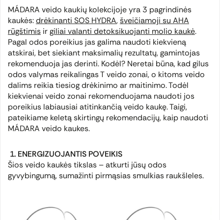
MÁDARA veido kaukių kolekcijoje yra 3 pagrindinės
kaukės:
drėkinanti SOS HYDRA
,
šveičiamoji su AHA
rūgštimis
ir
giliai valanti detoksikuojanti molio kaukė
.
Pagal odos poreikius jas galima naudoti kiekvieną
atskirai, bet siekiant maksimalių rezultatų, gamintojas
rekomenduoja jas derinti. Kodėl? Neretai būna, kad gilus
odos valymas reikalingas T veido zonai, o kitoms veido
dalims reikia tiesiog drėkinimo ar maitinimo. Todėl
kiekvienai veido zonai rekomenduojama naudoti jos
poreikius labiausiai atitinkančią veido kaukę. Taigi,
pateikiame keletą skirtingų rekomendacijų, kaip naudoti
MÁDARA veido kaukes.
1. ENERGIZUOJANTIS POVEIKIS
Šios veido kaukės tikslas – atkurti jūsų odos
gyvybingumą, sumažinti pirmąsias smulkias raukšleles.