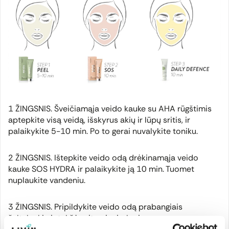
1 ŽINGSNIS. Šveičiamąja veido kauke su AHA rūgštimis
aptepkite visą veidą, išskyrus akių ir lūpų sritis, ir
palaikykite 5-10 min. Po to gerai nuvalykite toniku.
2 ŽINGSNIS. Ištepkite veido odą drėkinamąja veido
kauke SOS HYDRA ir palaikykite ją 10 min. Tuomet
nuplaukite vandeniu.
3 ŽINGSNIS. Pripildykite veido odą prabangiais
šaltalankių ir tekšės vitaminais, kurių gausu