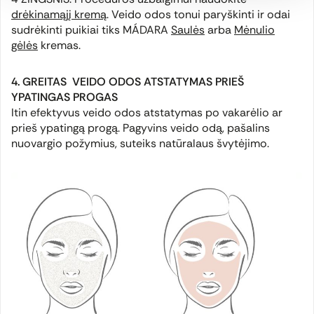
drėkinamąjį kremą
. Veido odos tonui paryškinti ir odai
sudrėkinti puikiai tiks MÁDARA
Saulės
arba
Mėnulio
gėlės
kremas.
4. GREITAS VEIDO ODOS ATSTATYMAS PRIEŠ
YPATINGAS PROGAS
Itin efektyvus veido odos atstatymas po vakarėlio ar
prieš ypatingą progą. Pagyvins veido odą, pašalins
nuovargio požymius, suteiks natūralaus švytėjimo.