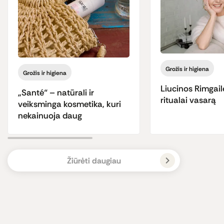
Grožis ir higiena
Grožis ir higiena
Liucinos Rimgail
„Santé“ – natūrali ir
ritualai vasarą
veiksminga kosmetika, kuri
nekainuoja daug
Žiūrėti daugiau