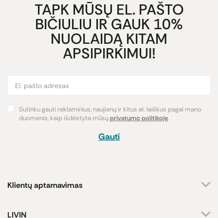
TAPK MŪSŲ EL. PAŠTO
BIČIULIU IR GAUK 10%
NUOLAIDĄ KITAM
APSIPIRKIMUI!
Sutinku gauti reklaminius, naujienų ir kitus el. laiškus pagal mano
duomenis, kaip išdėstyta mūsų
privatumo politikoje
.
Gauti
Klientų aptarnavimas
+370 659 44144
LIVIN