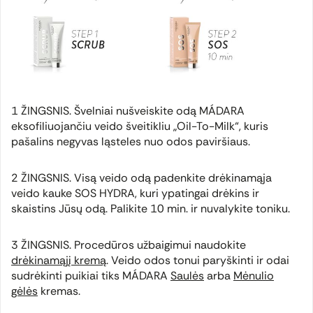
1 ŽINGSNIS. Švelniai nušveiskite odą MÁDARA
eksofiliuojančiu veido šveitikliu „Oil-To-Milk“, kuris
pašalins negyvas ląsteles nuo odos paviršiaus.
2 ŽINGSNIS. Visą veido odą padenkite drėkinamąja
veido kauke SOS HYDRA, kuri ypatingai drėkins ir
skaistins Jūsų odą. Palikite 10 min. ir nuvalykite toniku.
3 ŽINGSNIS. Procedūros užbaigimui naudokite
drėkinamąjį kremą
. Veido odos tonui paryškinti ir odai
sudrėkinti puikiai tiks MÁDARA
Saulės
arba
Mėnulio
gėlės
kremas.