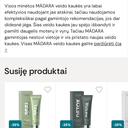
Visos minėtos MÁDARA veido kaukės yra labai
efektyvios naudojant jas atskirai, tačiau naudojamos
kompleksiškai pagal gamintojo rekomendacijas, jos dar
didesnė jėga. Šias veido kaukes jau spėjo išbandyti ir
pamilti daugelis moterų ir vyrų. Tačiau MÁDARA
gamintojas nestovi vietoje ir vis pristato naujas veido
kaukes. Visas MÁDARA veido kaukes galite
peržiūrėti čia
>
Susiję produktai
-25%
-25%
-25%