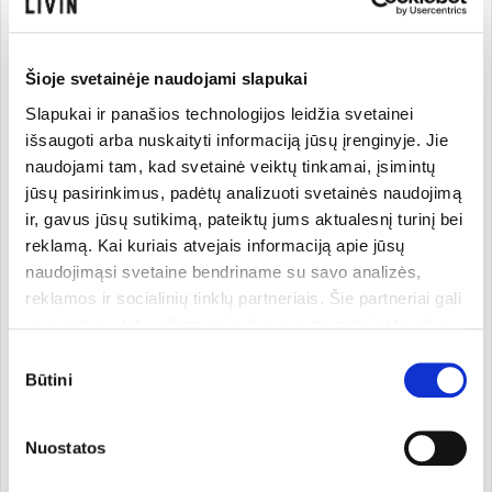
apsauginiame veido balzame DAILY DEFENCE. Gausiai
šiuo balzamu tepkite veido odą ir palikite 10 min. Lūpų ir
akių sričiai tuo metu naudokite SOS HYDRA veido kaukę.
Po 10 min. veido odą nuvalykite švelniu MÁDARA
toniku
.
Šioje svetainėje naudojami slapukai
Slapukai ir panašios technologijos leidžia svetainei
3. SUPER VALYMAS
išsaugoti arba nuskaityti informaciją jūsų įrenginyje. Jie
Giliai išvalo riebią, inkštiruotą veido odą, sumažina
naudojami tam, kad svetainė veiktų tinkamai, įsimintų
išsiplėtusias poras, užkerta kelią daugintis nešvarumams.
jūsų pasirinkimus, padėtų analizuoti svetainės naudojimą
ir, gavus jūsų sutikimą, pateiktų jums aktualesnį turinį bei
reklamą. Kai kuriais atvejais informaciją apie jūsų
naudojimąsi svetaine bendriname su savo analizės,
reklamos ir socialinių tinklų partneriais. Šie partneriai gali
ją susieti su kita informacija, kurią jiems pateikėte arba
kuri buvo surinkta naudojantis jų paslaugomis. Galite
Sutikimo
pasirinkti, su kuriomis slapukų kategorijomis sutinkate.
Būtini
pasirinkimas
Savo sutikimą galite bet kada pakeisti arba atšaukti
slapukų nustatymuose. Atkreipiame dėmesį, kad
Nuostatos
atsisakius tam tikrų slapukų dalis svetainės funkcijų gali
veikti netinkamai.