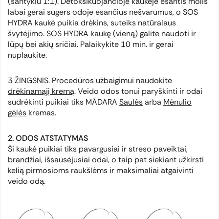
(santykiu 1:1). Detoksikuojančioje kaukėje esantis molis
labai gerai sugers odoje esančius nešvarumus, o SOS
HYDRA kaukė puikia drėkins, suteiks natūralaus
švytėjimo. SOS HYDRA kaukę (vieną) galite naudoti ir
lūpų bei akių sričiai. Palaikykite 10 min. ir gerai
nuplaukite.
3 ŽINGSNIS. Procedūros užbaigimui naudokite
drėkinamąjį kremą
. Veido odos tonui paryškinti ir odai
sudrėkinti puikiai tiks MÁDARA
Saulės
arba
Mėnulio
gėlės
kremas.
2. ODOS ATSTATYMAS
Ši kaukė puikiai tiks pavargusiai ir streso paveiktai,
brandžiai, išsausėjusiai odai, o taip pat siekiant užkirsti
kelią pirmosioms raukšlėms ir maksimaliai atgaivinti
veido odą.