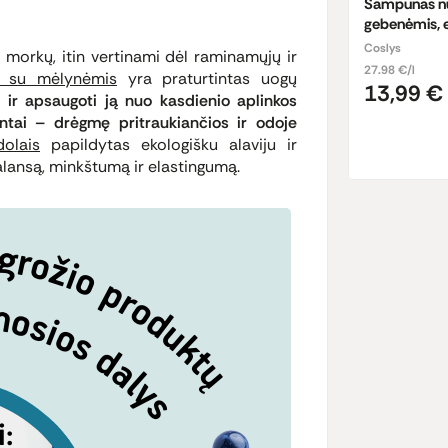
Šampūnas nu
gebenėmis, 
Coslys
r morkų, itin vertinami dėl raminamųjų ir
27.98 €/l
s su mėlynėmis
yra praturtintas uogų
13,99 €
ir apsaugoti ją nuo kasdienio aplinkos
tai – drėgmę pritraukiančios ir odoje
olais
papildytas ekologišku alaviju ir
alansą, minkštumą ir elastingumą.