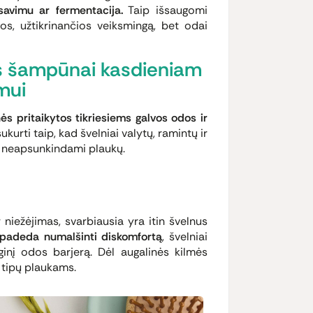
resavimu ar fermentacija.
Taip išsaugomi
gos, užtikrinančios veiksmingą, bet odai
s šampūnai kasdieniam
mui
s pritaikytos tikriesiems galvos odos ir
kurti taip, kad švelniai valytų, ramintų ir
, neapsunkindami plaukų.
niežėjimas, svarbiausia yra itin švelnus
padeda numalšinti diskomfortą
, švelniai
inį odos barjerą. Dėl augalinės kilmės
 tipų plaukams.