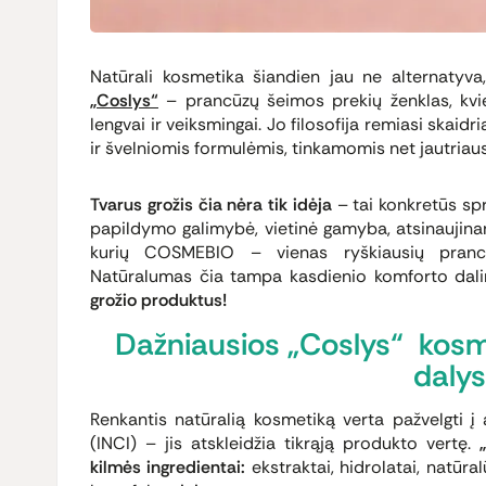
Natūrali kosmetika šiandien jau ne alternatyva
„Coslys“
– prancūzų šeimos prekių ženklas, kvieč
lengvai ir veiksmingai. Jo filosofija remiasi skai
ir švelniomis formulėmis, tinkamomis net jautriaus
Tvarus grožis čia nėra tik idėja
– tai konkretūs sp
papildymo galimybė, vietinė gamyba, atsinaujinanti
kurių COSMEBIO – vienas ryškiausių prancū
Natūralumas čia tampa kasdienio komforto dal
grožio produktus!
Dažniausios „Coslys“ kos
dalys
Renkantis natūralią kosmetiką verta pažvelgti į
(INCI) – jis atskleidžia tikrąją produkto vertę.
„
kilmės ingredientai:
ekstraktai, hidrolatai, natūralū