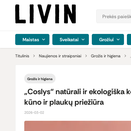
Maistas
Sveikatai
Grožiui
Titulinis
Naujienos ir straipsniai
Grožis ir higiena
Grožis ir higiena
„Coslys“ natūrali ir ekologiška
kūno ir plaukų priežiūra
2026-03-02