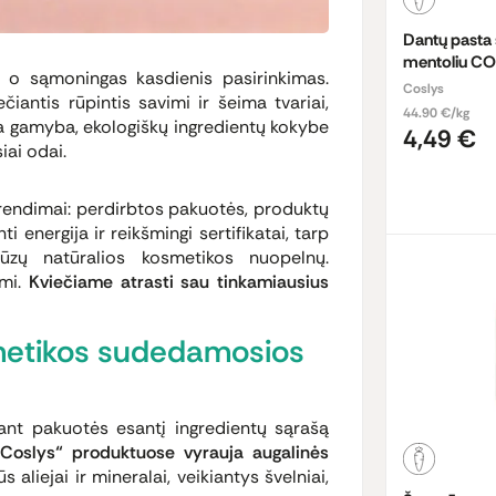
Dantų pasta 
mentoliu C
, o sąmoningas kasdienis pasirinkimas.
PROTECTION
Coslys
iantis rūpintis savimi ir šeima tvariai,
44.90 €/kg
dria gamyba, ekologiškų ingredientų kokybe
4,49 €
iai odai.
rendimai: perdirbtos pakuotės, produktų
 energija ir reikšmingi sertifikatai, tarp
zų natūralios kosmetikos nuopelnų.
imi.
Kviečiame atrasti sau tinkamiausius
metikos sudedamosios
 ant pakuotės esantį ingredientų sąrašą
Coslys“ produktuose vyrauja augalinės
s aliejai ir mineralai, veikiantys švelniai,