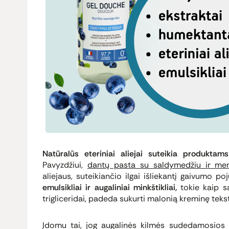
Natūralūs eteriniai aliejai suteikia produkta
Pavyzdžiui,
dantų pasta su saldymedžiu ir men
aliejaus, suteikiančio ilgai išliekantį gaivumo po
emulsikliai ir augaliniai minkštikliai,
tokie kaip sa
trigliceridai, padeda sukurti malonią kreminę teks
Įdomu tai, jog augalinės kilmės sudedamosios 