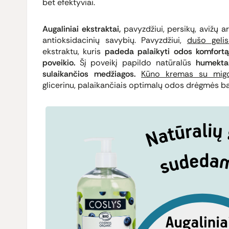
bet efektyviai.
Augaliniai ekstraktai,
pavyzdžiui, persikų, avižų a
antioksidacinių savybių. Pavyzdžiui,
dušo geli
ekstraktu, kuris
padeda palaikyti odos komfortą 
poveikio.
Šį poveikį papildo natūralūs
humektan
sulaikančios medžiagos.
Kūno kremas su migd
glicerinu, palaikančiais optimalų odos drėgmės b