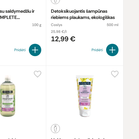
su saldymedžiu ir
Detoksikuojantis šampūnas
OMPLETE
riebiems plaukams, ekologiškas
, ekologiška
100 g
Coslys
500 ml
25.98 €/l
12,99 €
Pridėti
Pridėti