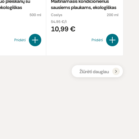
o pleiskanų su
Maitinamasis kondicionierius
ekologiškas
sausiems plaukams, ekologiškas
500 ml
Coslys
200 ml
54.95 €/l
10,99 €
Pridėti
Pridėti
Žiūrėti daugiau