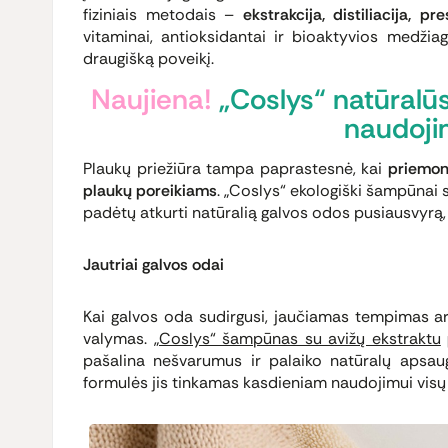
fiziniais metodais –
ekstrakcija, distiliacija, p
vitaminai, antioksidantai ir bioaktyvios medžia
draugišką poveikį.
Naujiena!
„Coslys“ natūralū
naudoji
Plaukų priežiūra tampa paprastesnė, kai
priemonė
plaukų poreikiams
. „Coslys“ ekologiški šampūnai su
padėtų atkurti natūralią galvos odos pusiausvyrą
Jautriai galvos odai
Kai galvos oda sudirgusi, jaučiamas tempimas ar 
valymas.
„Coslys“ šampūnas su avižų ekstraktu
pašalina nešvarumus ir palaiko natūralų apsaug
formulės jis tinkamas kasdieniam naudojimui visų