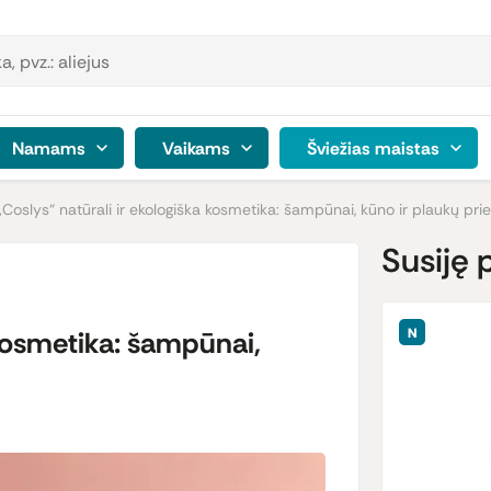
Namams
Vaikams
Šviežias maistas
„Coslys“ natūrali ir ekologiška kosmetika: šampūnai, kūno ir plaukų prie
Susiję 
 kosmetika: šampūnai,
N