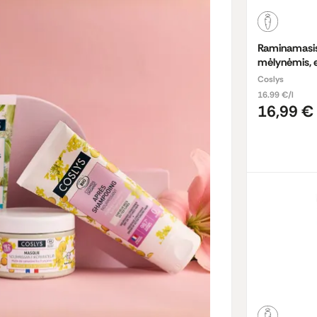
Raminamasis 
mėlynėmis, 
Coslys
16.99 €/l
16,99 €