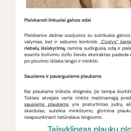
Pleiskanoti linkusiai galvos odai
Pleiskanos dažnai susijusios su sutrikusia galvo
valymas, bet ir sebumo kontrolė.
„Coslys“ šam
riebalų išsiskyrimą
, ramina sudirgusią odą ir pal
esantis bolivinio zizifo žievės ekstraktas padeda 
po plovimo išlieka lengvi ir minkšti.
Sausiems ir pavargusiems plaukams
Kai plaukams trūksta drėgmės, jie tampa šiurkštū
Tokiais atvejais verta rinktis maitinamąją prie
sausiems plaukams
yra praturtintas judrų ali
skaidulas, suteikia minkštumo, glotnina plau
neapsunkinant natūralaus lengvumo.
Taisyklingas plaukų plo