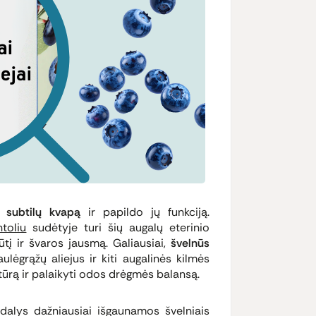
ms subtilų kvapą
ir papildo jų funkciją.
toliu
sudėtyje turi šių augalų eterinio
jūtį ir švaros jausmą. Galiausiai,
švelnūs
ulėgrąžų aliejus ir kiti augalinės kilmės
tūrą ir palaikyti odos drėgmės balansą.
dalys dažniausiai išgaunamos švelniais