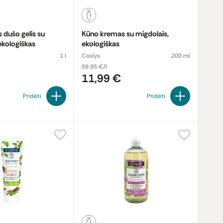
dušo gelis su
Kūno kremas su migdolais,
ekologiškas
ekologiškas
1 l
Coslys
200 ml
59.95 €/l
11,99 €
Pridėti
Pridėti