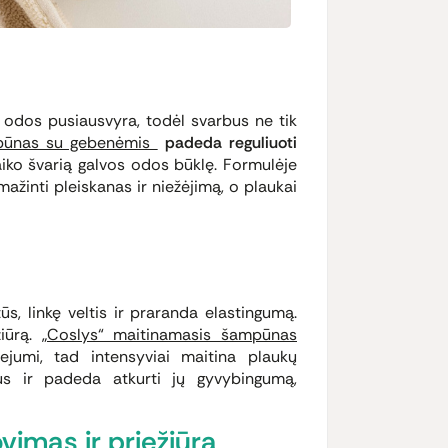
s odos pusiausvyra, todėl svarbus ne tik
pūnas su gebenėmis
padeda reguliuoti
aiko švarią galvos odos būklę. Formulėje
mažinti pleiskanas ir niežėjimą, o plaukai
s, linkę veltis ir praranda elastingumą.
žiūrą.
„Coslys“ maitinamasis šampūnas
ejumi, tad intensyviai maitina plaukų
kus ir padeda atkurti jų gyvybingumą,
vimas ir priežiūra