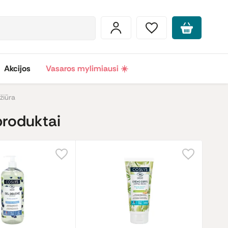
Akcijos
Vasaros mylimiausi ☀️
žiūra
produktai