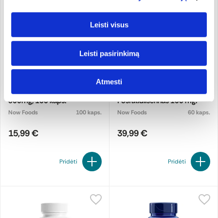
Leisti visus
Leisti pasirinkimą
Atmesti
Maisto papildas. GABA
Maisto papildas.
500mg, 100 kaps.
Fosfatidilserinas 100 mg.
Now Foods
100 kaps.
Now Foods
60 kaps.
15,99 €
39,99 €
Pridėti
Pridėti