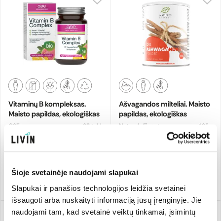
Vitaminų B kompleksas.
Ašvagandos milteliai. Maisto
Maisto papildas, ekologiškas
papildas, ekologiškas
GSE
60 tabl.
Nature's Finest
125 g
84.72 €/kg
32,99 €
10,59 €
Šioje svetainėje naudojami slapukai
Pridėti
Pridėti
Slapukai ir panašios technologijos leidžia svetainei
išsaugoti arba nuskaityti informaciją jūsų įrenginyje. Jie
naudojami tam, kad svetainė veiktų tinkamai, įsimintų