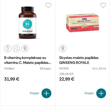
B vitaminų kompleksas su
Skystas maisto papildas
vitaminu C. Maisto papildas.
GINSENG ROYALE
Maisto papildas
Viridian
90 kaps.
HOYER
14 x 15 ml
109.48 €/l
31,99 €
22,99 €
Pridėti
Pridėti