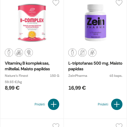
Vitaminų B kompleksas,
L-triptofanas 500 mg. Maisto
milteliai. Maisto papildas
papidas
Nature's Finest
150 G
ZeinPharma
45 kaps.
59.93 €/kg
8,99 €
16,99 €
Pridėti
Pridėti