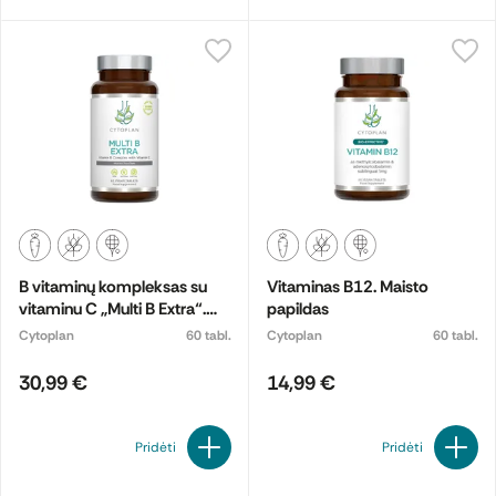
B vitaminų kompleksas su
Vitaminas B12. Maisto
vitaminu C „Multi B Extra“.
papildas
Maisto papildas
Cytoplan
60 tabl.
Cytoplan
60 tabl.
30,99 €
14,99 €
Pridėti
Pridėti