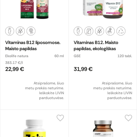
Vitaminas B12 liposomose.
Vitaminas B12. Maisto
Maisto papildas
papildas, ekologiškas
Ekolife natura
60 ml
GSE
120 tabl.
383.17 €/l
22,99 €
31,99 €
Atsiprašome, šiuo
Atsiprašome, šiuo
metu prekės neturime.
metu prekės neturime.
Ieškokite LIVIN
Ieškokite LIVIN
parduotuvėse.
parduotuvėse.