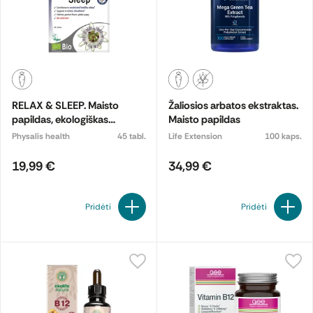
RELAX & SLEEP. Maisto
Žaliosios arbatos ekstraktas.
papildas, ekologiškas
Maisto papildas
ekologiškas
Physalis health
45 tabl.
Life Extension
100 kaps.
19,99 €
34,99 €
Pridėti
Pridėti