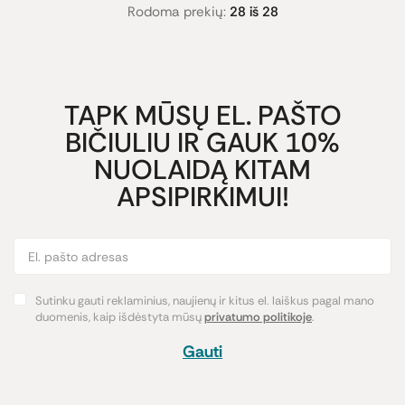
Rodoma prekių:
28 iš 28
TAPK MŪSŲ EL. PAŠTO
BIČIULIU IR GAUK 10%
NUOLAIDĄ KITAM
APSIPIRKIMUI!
Sutinku gauti reklaminius, naujienų ir kitus el. laiškus pagal mano
duomenis, kaip išdėstyta mūsų
privatumo politikoje
.
Gauti