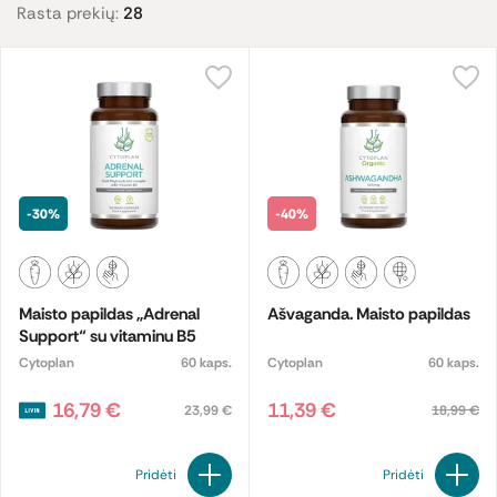
Rasta prekių:
28
-30%
-40%
Maisto papildas „Adrenal
Ašvaganda. Maisto papildas
Support“ su vitaminu B5
Cytoplan
60 kaps.
Cytoplan
60 kaps.
16,79 €
11,39 €
23,99 €
18,99 €
Pridėti
Pridėti