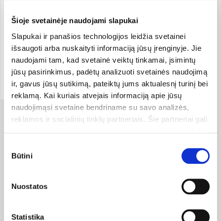
Šioje svetainėje naudojami slapukai
Slapukai ir panašios technologijos leidžia svetainei
išsaugoti arba nuskaityti informaciją jūsų įrenginyje. Jie
Mityba
Ekologija
naudojami tam, kad svetainė veiktų tinkamai, įsimintų
jūsų pasirinkimus, padėtų analizuoti svetainės naudojimą
Apie „zero“ l Guoda
Azguridienė
ir, gavus jūsų sutikimą, pateiktų jums aktualesnį turinį bei
reklamą. Kai kuriais atvejais informaciją apie jūsų
naudojimąsi svetaine bendriname su savo analizės,
reklamos ir socialinių tinklų partneriais. Šie partneriai gali
ją susieti su kita informacija, kurią jiems pateikėte arba
kuri buvo surinkta naudojantis jų paslaugomis. Galite
Rodoma įrašų:
1 iš 1
Sutikimo
pasirinkti, su kuriomis slapukų kategorijomis sutinkate.
Būtini
pasirinkimas
Savo sutikimą galite bet kada pakeisti arba atšaukti
slapukų nustatymuose. Atkreipiame dėmesį, kad
Nuostatos
atsisakius tam tikrų slapukų dalis svetainės funkcijų gali
TAPK MŪSŲ EL. PAŠTO
veikti netinkamai.
BIČIULIU IR GAUK 10%
Statistika