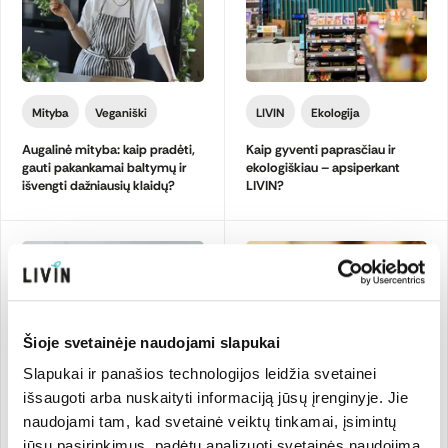
Mityba
Veganiški
LIVIN
Ekologija
Augalinė mityba: kaip pradėti,
Kaip gyventi paprasčiau ir
gauti pakankamai baltymų ir
ekologiškiau – apsiperkant
išvengti dažniausių klaidų?
LIVIN?
Šioje svetainėje naudojami slapukai
Slapukai ir panašios technologijos leidžia svetainei
išsaugoti arba nuskaityti informaciją jūsų įrenginyje. Jie
Mityba
Mityba
naudojami tam, kad svetainė veiktų tinkamai, įsimintų
jūsų pasirinkimus, padėtų analizuoti svetainės naudojimą