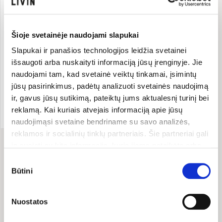
Šioje svetainėje naudojami slapukai
Slapukai ir panašios technologijos leidžia svetainei
išsaugoti arba nuskaityti informaciją jūsų įrenginyje. Jie
LIVIN
Mityba
naudojami tam, kad svetainė veiktų tinkamai, įsimintų
jūsų pasirinkimus, padėtų analizuoti svetainės naudojimą
Ekologija
ir, gavus jūsų sutikimą, pateiktų jums aktualesnį turinį bei
reklamą. Kai kuriais atvejais informaciją apie jūsų
Ekologiško gyvenimo pradžia
naudojimąsi svetaine bendriname su savo analizės,
reklamos ir socialinių tinklų partneriais. Šie partneriai gali
ją susieti su kita informacija, kurią jiems pateikėte arba
kuri buvo surinkta naudojantis jų paslaugomis. Galite
Sutikimo
pasirinkti, su kuriomis slapukų kategorijomis sutinkate.
Būtini
Rodoma įrašų:
1 iš 1
pasirinkimas
Savo sutikimą galite bet kada pakeisti arba atšaukti
slapukų nustatymuose. Atkreipiame dėmesį, kad
Nuostatos
atsisakius tam tikrų slapukų dalis svetainės funkcijų gali
veikti netinkamai.