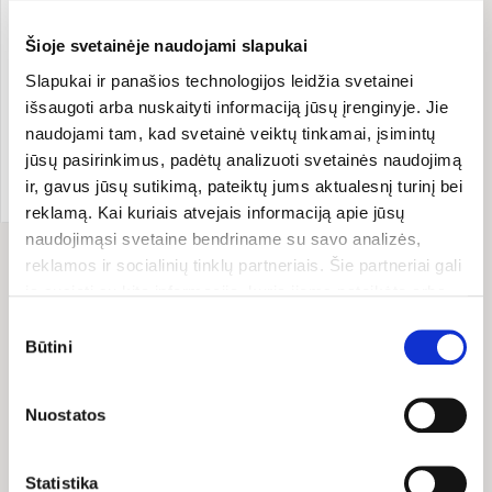
Šioje svetainėje naudojami slapukai
Slapukai ir panašios technologijos leidžia svetainei
išsaugoti arba nuskaityti informaciją jūsų įrenginyje. Jie
Grožis ir higiena
naudojami tam, kad svetainė veiktų tinkamai, įsimintų
jūsų pasirinkimus, padėtų analizuoti svetainės naudojimą
Kosmetika, kuri „nieko“ nedaro
l Guoda Azguridienė
ir, gavus jūsų sutikimą, pateiktų jums aktualesnį turinį bei
reklamą. Kai kuriais atvejais informaciją apie jūsų
naudojimąsi svetaine bendriname su savo analizės,
reklamos ir socialinių tinklų partneriais. Šie partneriai gali
ją susieti su kita informacija, kurią jiems pateikėte arba
kuri buvo surinkta naudojantis jų paslaugomis. Galite
Rodoma įrašų:
1 iš 1
Sutikimo
pasirinkti, su kuriomis slapukų kategorijomis sutinkate.
Būtini
pasirinkimas
Savo sutikimą galite bet kada pakeisti arba atšaukti
slapukų nustatymuose. Atkreipiame dėmesį, kad
Nuostatos
atsisakius tam tikrų slapukų dalis svetainės funkcijų gali
TAPK MŪSŲ EL. PAŠTO
veikti netinkamai.
BIČIULIU IR GAUK 10%
Statistika