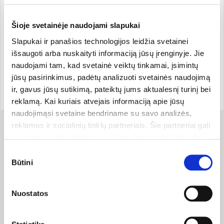
Šioje svetainėje naudojami slapukai
Slapukai ir panašios technologijos leidžia svetainei
išsaugoti arba nuskaityti informaciją jūsų įrenginyje. Jie
Mityba
Pasiūlymai
Mityba
Ekologija
naudojami tam, kad svetainė veiktų tinkamai, įsimintų
AUGALINIS SAUSIS: 5
Ekologiška: kodėl tai svarbu + 6
jūsų pasirinkimus, padėtų analizuoti svetainės naudojimą
priežastys valgyti daugiau
sveikesni receptai
ir, gavus jūsų sutikimą, pateiktų jums aktualesnį turinį bei
veganiškų produktų
reklamą. Kai kuriais atvejais informaciją apie jūsų
naudojimąsi svetaine bendriname su savo analizės,
reklamos ir socialinių tinklų partneriais. Šie partneriai gali
ją susieti su kita informacija, kurią jiems pateikėte arba
kuri buvo surinkta naudojantis jų paslaugomis. Galite
Sutikimo
Rodoma įrašų:
2 iš 2
pasirinkti, su kuriomis slapukų kategorijomis sutinkate.
Būtini
pasirinkimas
Savo sutikimą galite bet kada pakeisti arba atšaukti
slapukų nustatymuose. Atkreipiame dėmesį, kad
Nuostatos
atsisakius tam tikrų slapukų dalis svetainės funkcijų gali
TAPK MŪSŲ EL. PAŠTO
veikti netinkamai.