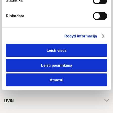
BIČIULIU IR GAUK 10%
Statistika
NUOLAIDĄ KITAM
APSIPIRKIMUI!
Rinkodara
Rodyti informaciją
Sutinku gauti reklaminius, naujienų ir kitus el. laiškus pagal mano
Leisti visus
duomenis, kaip išdėstyta mūsų
privatumo politikoje
.
Gauti
Leisti pasirinkimą
Atmesti
Klientų aptarnavimas
+370 659 44144
LIVIN
Rašyti užklausą
Apie mus