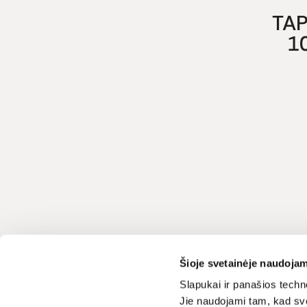
TAP
1
Klientų aptarnavimas
LIVIN
Šioje svetainėje naudojam
+370 659 44144
Apie mus
Slapukai ir panašios techno
Jie naudojami tam, kad sve
Kontaktai