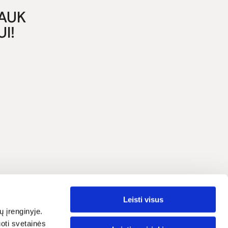
GAUK
I!
Leisti visus
Lietuvių
grama
ų įrenginyje.
oti svetainės
traipsniai