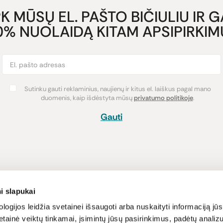
K MŪSŲ EL. PAŠTO BIČIULIU IR 
0% NUOLAIDĄ KITAM APSIPIRKIMU
Sutinku gauti reklaminius, naujienų ir kitus el. laiškus pagal mano
duomenis, kaip išdėstyta mūsų
privatumo politikoje
.
Gauti
Pirkimas
Informacija
i slapukai
Atsiskaitymo būdai
Lojalumo pro
logijos leidžia svetainei išsaugoti arba nuskaityti informaciją jūs
tainė veiktų tinkamai, įsimintų jūsų pasirinkimus, padėtų analizu
Pristatymas
Naujienos ir s