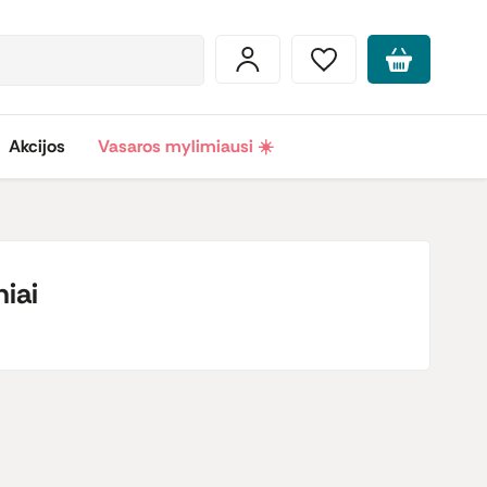
Akcijos
Vasaros mylimiausi ☀️
iai