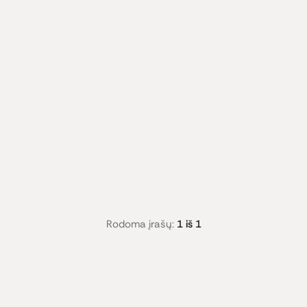
Rodoma įrašų:
1 iš 1