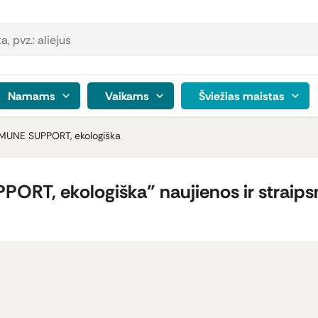
Namams
Vaikams
Šviežias maistas
MMUNE SUPPORT, ekologiška
RT, ekologiška" naujienos ir straipsn