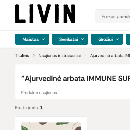
Maistas
Sveikatai
Grožiui
Titulinis
Naujienos ir straipsniai
Ajurvedinė arbata I
"Ajurvedinė arbata IMMUNE SUPPO
Produkto naujienos
Rasta įrašų:
1