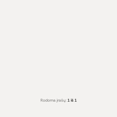
Rodoma įrašų:
1 iš 1