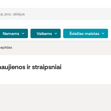
Namams
Vaikams
Šviežias maistas
papildas
ujienos ir straipsniai