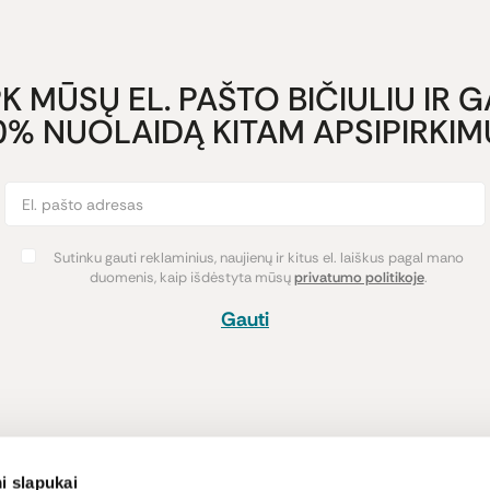
K MŪSŲ EL. PAŠTO BIČIULIU IR 
0% NUOLAIDĄ KITAM APSIPIRKIMU
Sutinku gauti reklaminius, naujienų ir kitus el. laiškus pagal mano
duomenis, kaip išdėstyta mūsų
privatumo politikoje
.
Gauti
Pirkimas
Informacija
i slapukai