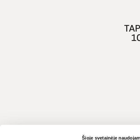
TAP
1
Klientų aptarnavimas
LIVIN
Šioje svetainėje naudojam