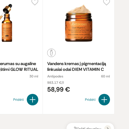
erumas su augaline
Vandens kremas į pigmentaciją
ūgštimi GLOW RITUAL
linkusiai odai DIEM VITAMIN C
30 ml
Antipodes
60 ml
983.17 €/l
58,99 €
Pridėti
Pridėti