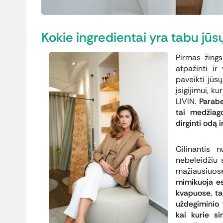
Kokie ingredientai yra tabu jū
Pirmas žing
atpažinti ir
paveikti jūsų
įsigijimui, k
LIVIN.
Paraben
tai medžiago
dirginti odą i
Gilinantis 
nebeleidžiu 
mažiausiuos
mimikuoja es
kvapuose, ta
uždegiminio 
kai kurie si