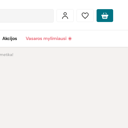
Akcijos
Vasaros mylimiausi ☀️
smetika!