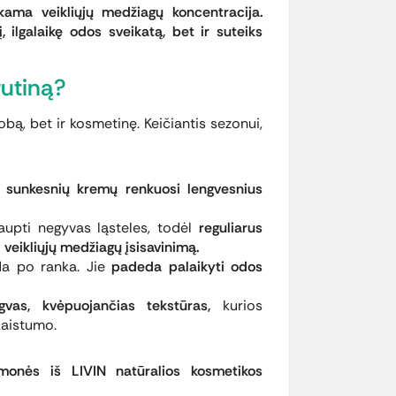
ama veikliųjų medžiagų koncentracija.
 ilgalaikę odos sveikatą, bet ir suteiks
rutiną?
bą, bet ir kosmetinę. Keičiantis sezonui,
e sunkesnių kremų renkuosi lengvesnius
aupti negyvas ląsteles, todėl
reguliarus
 veikliųjų medžiagų įsisavinimą.
ada po ranka. Jie
padeda palaikyti odos
gvas, kvėpuojančias tekstūras,
kurios
kaistumo.
monės iš LIVIN natūralios kosmetikos