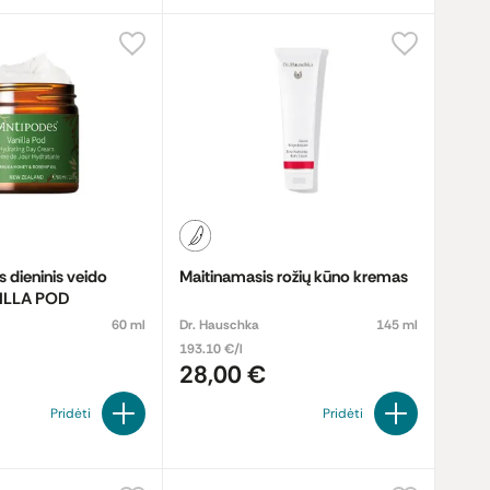
 dieninis veido
Maitinamasis rožių kūno kremas
ILLA POD
60 ml
Dr. Hauschka
145 ml
193.10 €/l
28,00 €
Pridėti
Pridėti