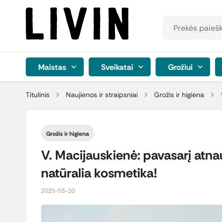
Maistas
Sveikatai
Grožiui
Titulinis
Naujienos ir straipsniai
Grožis ir higiena
Grožis ir higiena
V. Macijauskienė: pavasarį atnau
natūralia kosmetika!
2025-03-10