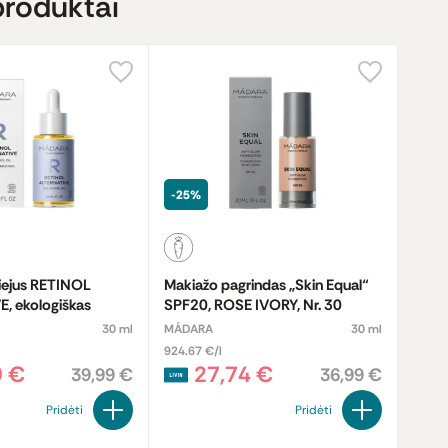
produktai
-25%
liejus RETINOL
Makiažo pagrindas „Skin Equal“
, ekologiškas
SPF20, ROSE IVORY, Nr. 30
30 ml
MÁDARA
30 ml
924.67 €/l
9 €
27,74 €
39,99 €
36,99 €
Pridėti
Pridėti