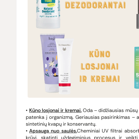
Kūno losjonai ir kremai.
Oda – didžiausias mūsų o
patenka į organizmą. Geriausias pasirinkimas – aug
sintetinių kvapų ir konservantų.
Apsauga nuo saulės.
Cheminiai UV filtrai absorb
krūvį, skatinti uždegiminius procesus ir veikt