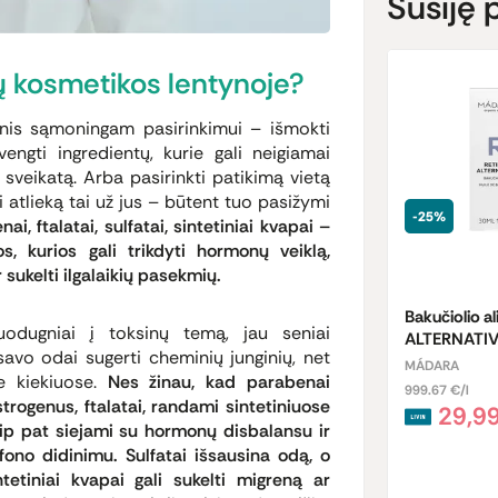
Susiję 
sų kosmetikos lentynoje?
snis sąmoningam pasirinkimui – išmokti
 vengti ingredientų, kurie gali neigiamai
 sveikatą. Arba pasirinkti patikimą vietą
uri atlieką tai už jus – būtent tuo pasižymi
-25%
ai, ftalatai, sulfatai, sintetiniai kvapai –
s, kurios gali trikdyti hormonų veiklą,
r sukelti ilgalaikių pasekmių.
Bakučiolio a
nuodugniai į toksinų temą, jau seniai
ALTERNATIVE
savo odai sugerti cheminių junginių, net
MÁDARA
e kiekiuose.
Nes žinau, kad parabenai
999.67 €/l
trogenus, ftalatai, randami sintetiniuose
29,9
ip pat siejami su hormonų disbalansu ir
fono didinimu. Sulfatai išsausina odą, o
ntetiniai kvapai gali sukelti migreną ar