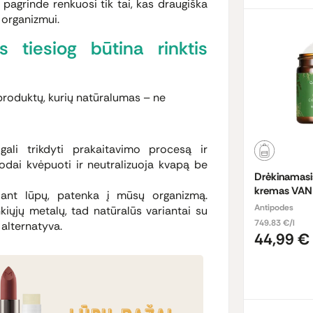
 pagrinde renkuosi tik tai, kas draugiška
 organizmui.
 tiesiog būtina rinktis
produktų, kurių natūralumas – ne
gali trikdyti prakaitavimo procesą ir
odai kvėpuoti ir neutralizuoja kvapą be
Drėkinamasis
kremas VAN
ant lūpų, patenka į mūsų organizmą.
Antipodes
iųjų metalų, tad natūralūs variantai su
749.83 €/l
 alternatyva.
44,99 €