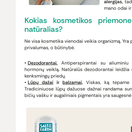
alergijas,
tad
mano odai ir
Kokias kosmetikos priemones
natūralias?
Ne visa kosmetika vienodai veikia organizmą. Yra 
privalumas, o būtinybė.
Dezodorantai.
Antiperspirantai su aliuminiu 
hormonų veiklą. Natūralūs dezodorantai leidžia 
kenksmingų priedų.
Lūpų dažai
ir
balzamai
.
Viskas, ką tepame 
Tradiciniuose lūpų dažuose dažnai randama sunk
bičių vašku ir augaliniais pigmentais yra saugesnė