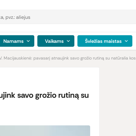
Namams
Vaikams
Šviežias maistas
V. Macijauskienė: pavasarį atnaujink savo grožio rutiną su natūralia ko
jink savo grožio rutiną su