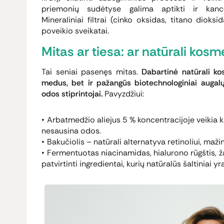
priemonių sudėtyse galima aptikti ir kanc
Mineraliniai filtrai (cinko oksidas, titano dio
poveikio sveikatai.
Mitas ar tiesa: ar natūrali kos
Tai seniai pasenęs mitas.
Dabartinė natūrali kos
medus, bet ir pažangūs
biotechnologiniai augalų 
odos stiprintojai.
Pavyzdžiui:
Arbatmedžio aliejus 5 % koncentracijoje veikia 
nesausina odos.
Bakučiolis – natūrali alternatyva retinoliui, maž
Fermentuotas niacinamidas, hialurono rūgštis, ža
patvirtinti ingredientai, kurių natūralūs šaltiniai yr