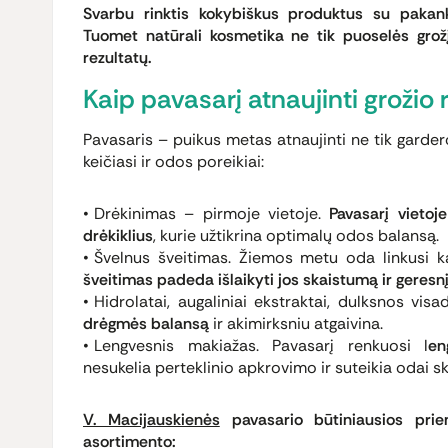
Svarbu rinktis kokybiškus produktus su pakank
Tuomet natūrali kosmetika ne tik puoselės grožį,
rezultatų.
Kaip pavasarį atnaujinti grožio 
Pavasaris – puikus metas atnaujinti ne tik gardero
keičiasi ir odos poreikiai:
Drėkinimas – pirmoje vietoje.
Pavasarį vietoj
drėkiklius
, kurie užtikrina optimalų odos balansą.
Švelnus šveitimas. Žiemos metu oda linkusi k
šveitimas padeda išlaikyti jos skaistumą ir geresnį
Hidrolatai, augaliniai ekstraktai, dulksnos vis
drėgmės balansą
ir akimirksniu atgaivina.
Lengvesnis makiažas. Pavasarį renkuosi l
en
nesukelia perteklinio apkrovimo ir suteikia odai s
V. Macijauskienės
pavasario būtiniausios prie
asortimento: