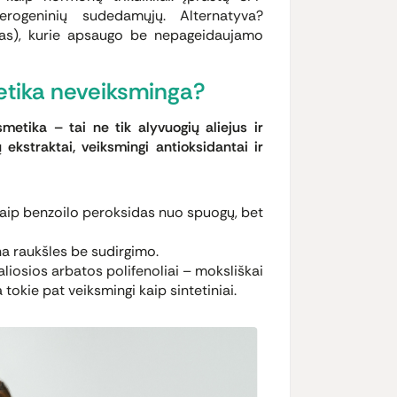
erogeninių sudedamųjų. Alternatyva?
ksidas), kurie apsaugo be nepageidaujamo
metika neveiksminga?
metika – tai ne tik alyvuogių aliejus ir
ekstraktai, veiksmingi antioksidantai ir
kaip benzoilo peroksidas nuo spuogų, bet
ina raukšles be sudirgimo.
liosios arbatos polifenoliai – moksliškai
a tokie pat veiksmingi kaip sintetiniai.