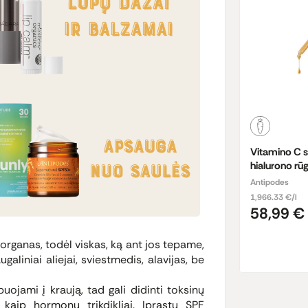
Vitamino C s
hialurono r
Antipodes
1,966.33 €/l
58,99 €
rganas, todėl viskas, ką ant jos tepame,
aliniai aliejai, sviestmedis, alavijas, be
uojami į kraują, tad gali didinti toksinų
i kaip hormonų trikdikliai. Įprastų SPF