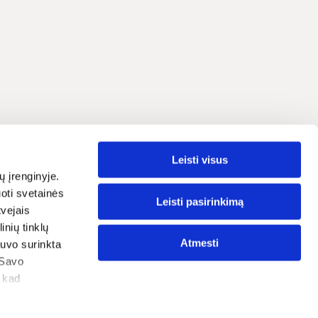
Leisti visus
Lietuvių
grama
ų įrenginyje.
oti svetainės
traipsniai
Leisti pasirinkimą
tvejais
nių tinklų
ostatos
Atmesti
 buvo surinkta
tika
 Savo
, kad