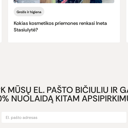
Grožis ir higiena
Kokias kosmetikos priemones renkasi Ineta
Stasiulytė?
K MŪSŲ EL. PAŠTO BIČIULIU IR 
0% NUOLAIDĄ KITAM APSIPIRKIMU