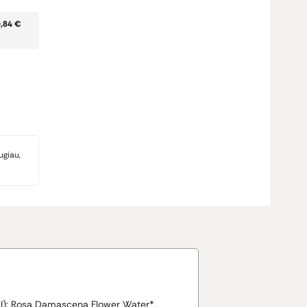
0,84 €
ugiau,
CI): Rosa Damascena Flower Water*,