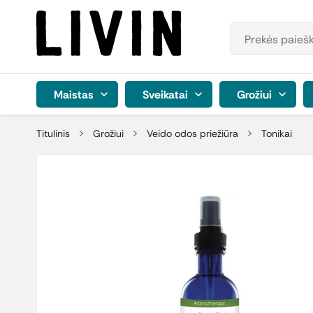
Maistas
Sveikatai
Grožiui
Titulinis
Grožiui
Veido odos priežiūra
Tonikai