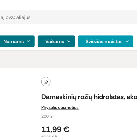
Namams
Vaikams
Šviežias maistas
Damaskinių rožių hidrolatas, ek
Physalis cosmetics
200 ml
11,99 €