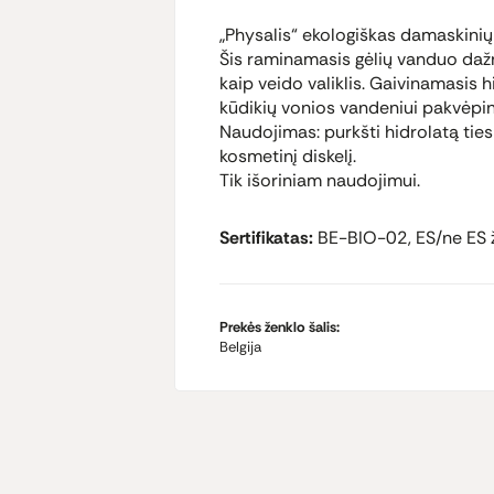
„Physalis“ ekologiškas damaskinių
Šis raminamasis gėlių vanduo daž
kaip veido valiklis. Gaivinamasis hi
kūdikių vonios vandeniui pakvėpin
Naudojimas: purkšti hidrolatą tie
kosmetinį diskelį.
Tik išoriniam naudojimui.
Sertifikatas:
BE-BIO-02, ES/ne ES 
Prekės ženklo šalis:
Belgija