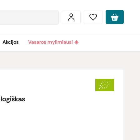
Akcijos
Vasaros mylimiausi ☀️
ologiškas