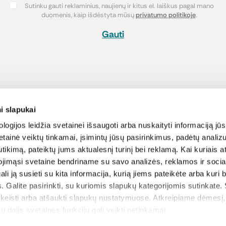
Sutinku gauti reklaminius, naujienų ir kitus el. laiškus pagal mano
duomenis, kaip išdėstyta mūsų
privatumo politikoje
.
Gauti
Pirkimas
Informacija
i slapukai
Atsiskaitymo būdai
Lojalumo pro
logijos leidžia svetainei išsaugoti arba nuskaityti informaciją jūs
tainė veiktų tinkamai, įsimintų jūsų pasirinkimus, padėtų analizu
Pristatymas
Naujienos ir s
tikimą, pateiktų jums aktualesnį turinį bei reklamą. Kai kuriais a
Prekių grąžinimas
Receptai
ojimąsi svetaine bendriname su savo analizės, reklamos ir sociali
Sąlygos ir nu
gali ją susieti su kita informacija, kurią jiems pateikėte arba kuri
Privatumo poli
. Galite pasirinkti, su kuriomis slapukų kategorijomis sutinkate.
D.U.K
akeisti arba atšaukti slapukų nustatymuose. Atkreipiame dėmesį
ų dalis svetainės funkcijų gali veikti netinkamai.