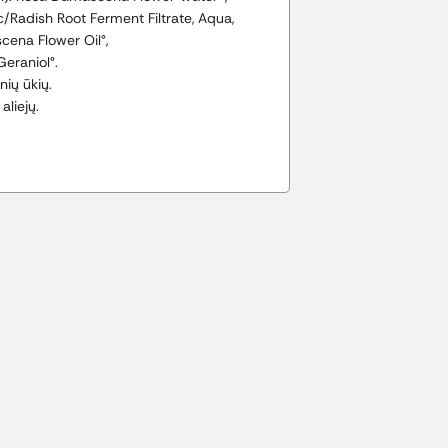
/Radish Root Ferment Filtrate, Aqua,
ena Flower Oil°,
 Geraniol°.
inių ūkių.
 aliejų.