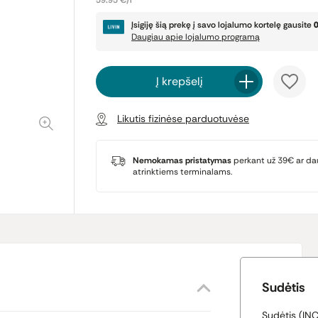
59.95 €/l
Įsigiję šią prekę į savo lojalumo kortelę gausite
Daugiau apie lojalumo programą
Į krepšelį
Likutis fizinėse parduotuvėse
Nemokamas pristatymas
perkant už 39€ ar da
atrinktiems terminalams.
Sudėtis
Sudėtis (IN