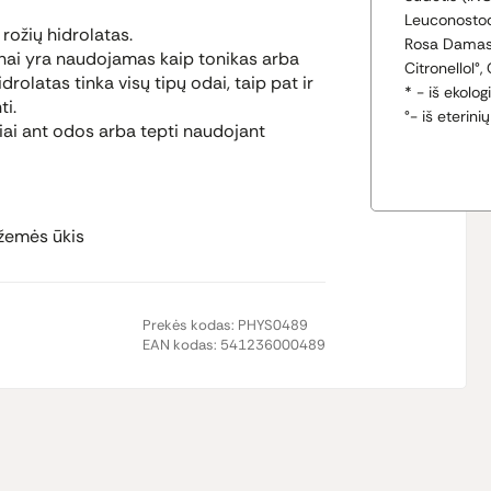
Leuconostoc
 rožių hidrolatas.
Rosa Damasc
nai yra naudojamas kaip tonikas arba
Citronellol°,
drolatas tinka visų tipų odai, taip pat ir
* - iš ekolog
ti.
°- iš eterinių
siai ant odos arba tepti naudojant
žemės ūkis
Prekės kodas:
PHYS0489
EAN kodas:
541236000489