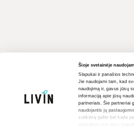
Klientų aptarnavimas
LIVIN
Šioje svetainėje naudojam
+370 659 44144
Apie mus
Slapukai ir panašios techno
Jie naudojami tam, kad sve
Kontaktai
Rašyti užklausą
naudojimą ir, gavus jūsų su
Parduotuvės
informaciją apie jūsų naud
Atsakome darbo dienomis
Prekių ženklai
8-17 val.
partneriais. Šie partneriai 
Paramos iniciatyva
naudojantis jų paslaugomis
Dovanų kuponai
sutikimą galite bet kada p
atsisakius tam tikrų slapuk