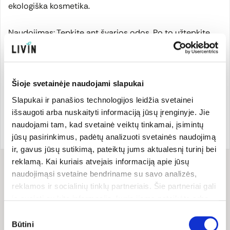
ekologiška kosmetika.
Naudojimas: Tepkite ant švarios odos. Po to užtepkite
drėkinamojo kremo.
Šioje svetainėje naudojami slapukai
Gamintojas
Slapukai ir panašios technologijos leidžia svetainei
išsaugoti arba nuskaityti informaciją jūsų įrenginyje. Jie
naudojami tam, kad svetainė veiktų tinkamai, įsimintų
Prekės ženklo šalis:
Prekės kodas:
MADAV2556
Latvija
EAN kodas:
475100982556
jūsų pasirinkimus, padėtų analizuoti svetainės naudojimą
ir, gavus jūsų sutikimą, pateiktų jums aktualesnį turinį bei
reklamą. Kai kuriais atvejais informaciją apie jūsų
naudojimąsi svetaine bendriname su savo analizės,
Sudėtis
reklamos ir socialinių tinklų partneriais. Šie partneriai gali
Sudėtis (INCI): Aloe Barbadensis (Aloe) Leaf Juice*,
ją susieti su kita informacija, kurią jiems pateikėte arba
Helianthus Annuus (Sunflower) Seed Oil*, Glycerin**, Glyceryl
kuri buvo surinkta naudojantis jų paslaugomis. Galite
Sutikimo
Stearate Citrate, Pentylene Glycol, Cetearyl Alcohol,
pasirinkti, su kuriomis slapukų kategorijomis sutinkate.
Būtini
pasirinkimas