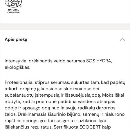
Apie prekę
Intensyviai drėkinantis veido serumas SOS HYDRA,
ekologiškas.
Profesionaliai stiprus serumas, sukurtas tam, kad padėtų
atkurti drėgmę giliuosiuose sluoksniuose bei
subalansuotų įsitempusią ir išsausėjusią odą. Moksliškai
įrodyta, kad ši priemonė padidina vandens atsargas
odoje ir apsaugo odą nuo laisvųjų radikalų daromos
žalos. Drėkinamasis šiaurinio bijūno, sėmenų ir hialurono
rūgšties derinys greitai susigeria ir užtikrina ilgai
išliekančius rezultatus. Sertifikuota ECOCERT kaip