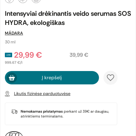
Intensyviai drėkinantis veido serumas SOS
HYDRA, ekologiškas
MÁDARA
30 ml
29,99 €
39,99 €
999.67 €/l
Į krepšelį
Likutis fizinėse parduotuvėse
Nemokamas pristatymas
perkant už 39€ ar daugiau,
atrinktiems terminalams.