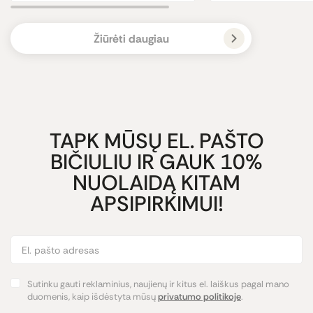
Žiūrėti daugiau
TAPK MŪSŲ EL. PAŠTO
BIČIULIU IR GAUK 10%
NUOLAIDĄ KITAM
APSIPIRKIMUI!
Sutinku gauti reklaminius, naujienų ir kitus el. laiškus pagal mano
duomenis, kaip išdėstyta mūsų
privatumo politikoje
.