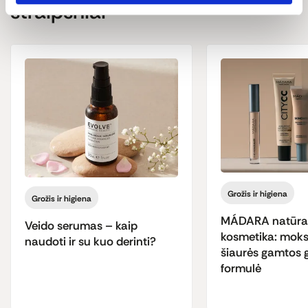
straipsniai
„COSMOS ORGANIC“ sertifikuota „ECOCERT Greenlife“ pagal
COSMOS standartą (daugiau informacijos:
http://COSMOS.ecocert.com).
Produkto sudedamųjų dalių sąrašas kartais gali keistis ir
skirtis, todėl visą naujausią informaciją visada rasite ant
produkto pakuotės.
Grožis ir higiena
Grožis ir higiena
MÁDARA natūral
Veido serumas – kaip
kosmetika: moksl
naudoti ir su kuo derinti?
šiaurės gamtos 
formulė