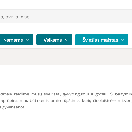
Namams
Vaikams
Šviežias maistas
 didelę reikšmę mūsų sveikatai, gyvybingumui ir grožiui. Ši balty
aprūpina mus būtinomis aminorūgštimis, kurių šiuolaikinėje mitybo
os gyvensenos.
u dideliu dėmesiu sveikatos tikslams ir gyvenimo būdui. Šis prekių ženkl
s bei grožio išsaugojimo. Kiekvienas produktas yra
praturtintas svarbi