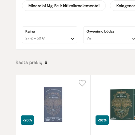
atsparumą, gerinančiais odos būklę ir skatinančiais energij
Mineralai Mg, Fe ir kiti mikroelementai
Kolagenas
Pasirinkęs „Ancient + Brave“ produktus, gali tikėtis natūra
Kaina
Gyvenimo būdas
27 € - 50 €
Visi
Rasta prekių:
6
-20%
-20%