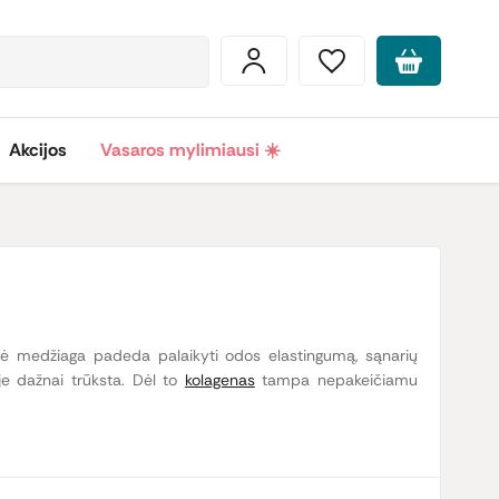
Akcijos
Vasaros mylimiausi ☀️
minė medžiaga padeda palaikyti odos elastingumą, sąnarių
je dažnai trūksta. Dėl to
kolagenas
tampa nepakeičiamu
as orientuojasi į pažangias formules, kurios ne tik suteikia
ais maistiniais elementais
, padedančiais stiprinti organizmo