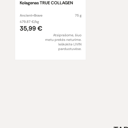
Kolagenas TRUE COLLAGEN
Ancient+Brave
75 g
479.87 €/kg
35,99 €
Atsiprašome, šiuo
metu prekės neturime.
Ieškokite LIVIN
parduotuvėse.