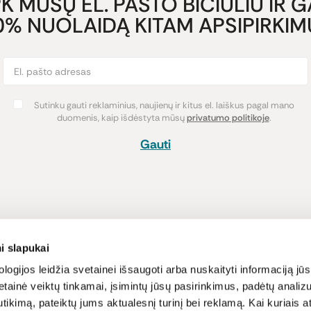
K MŪSŲ EL. PAŠTO BIČIULIU IR 
0% NUOLAIDĄ KITAM APSIPIRKIMU
Sutinku gauti reklaminius, naujienų ir kitus el. laiškus pagal mano
duomenis, kaip išdėstyta mūsų
privatumo politikoje
.
Gauti
Pirkimas
Informacija
i slapukai
Atsiskaitymo būdai
Lojalumo pro
logijos leidžia svetainei išsaugoti arba nuskaityti informaciją jūs
tainė veiktų tinkamai, įsimintų jūsų pasirinkimus, padėtų analizu
Pristatymas
Naujienos ir s
tikimą, pateiktų jums aktualesnį turinį bei reklamą. Kai kuriais a
Prekių grąžinimas
Receptai