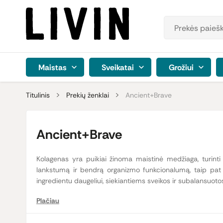
Maistas
Sveikatai
Grožiui
Titulinis
Prekių ženklai
Ancient+Brave
Ancient+Brave
Kolagenas yra puikiai žinoma maistinė medžiaga, turinti
lankstumą ir bendrą organizmo funkcionalumą, taip pat 
ingredientu daugeliui, siekiantiems sveikos ir subalansuot
Plačiau
„Ancient + Brave“ produktai
ypatingi tuo, kad yra sukurti s
naudos tavo kūnui, bet ir prisideda prie psichinės gerovė