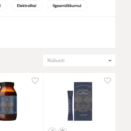
i
Elektrolitai
Ilgaamžiškumui
, protą ir išvaizdą.
Rūšiuoti