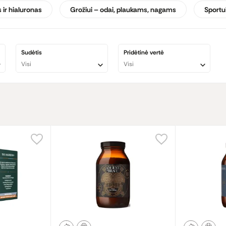
ą.
 ir hialuronas
Grožiui – odai, plaukams, nagams
Sportu
lių ir aukštos kokybės sprendimų, padedančių kasdien palaikyti tavo kūną
Sudėtis
Pridėtinė vertė
Visi
Visi