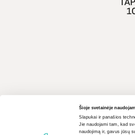
TAP
1
Klientų aptarnavimas
LIVIN
Šioje svetainėje naudojam
+370 659 44144
Apie mus
Slapukai ir panašios techno
Jie naudojami tam, kad sve
Kontaktai
Rašyti užklausą
naudojimą ir, gavus jūsų su
Parduotuvės