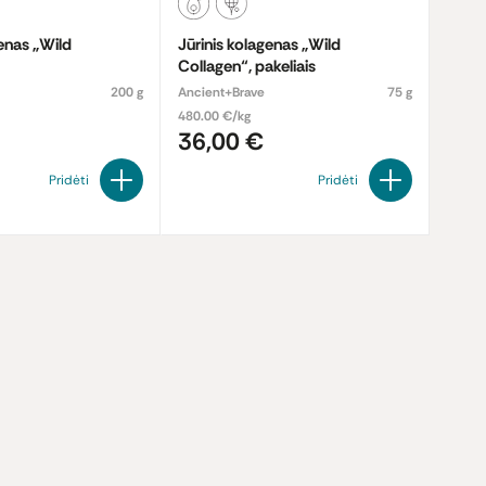
s „Wild
Jūrinis kolagenas „Wild
Collagen“, pakeliais
200 g
Ancient+Brave
75 g
480.00 €/kg
36,00 €
Pridėti
Pridėti