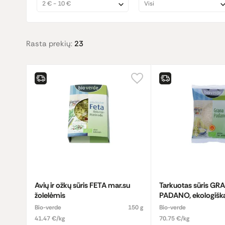
2 € - 10 €
Visi
Rasta prekių:
23
Avių ir ožkų sūris FETA mar.su
Tarkuotas sūris GR
žolelėmis
PADANO, ekologišk
Bio-verde
150 g
Bio-verde
41.47 €/kg
70.75 €/kg