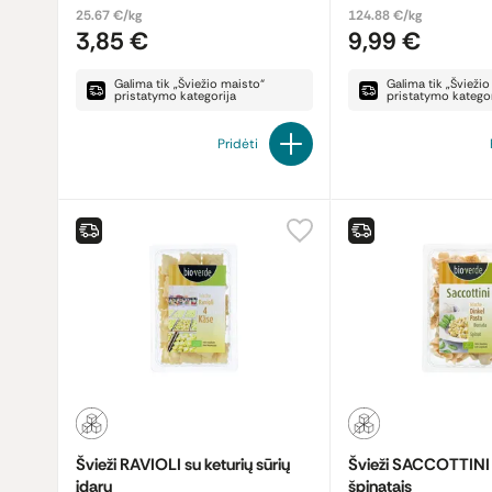
25.67 €/kg
124.88 €/kg
3,85 €
9,99 €
Galima tik „Šviežio maisto“
Galima tik „Švieži
pristatymo kategorija
pristatymo kategor
Pridėti
Švieži RAVIOLI su keturių sūrių
Švieži SACCOTTINI s
įdaru
špinatais