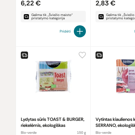
6,22 €
2,83 €
Galima tik „Šviežio maisto“
Galima tik „Švieži
pristatymo kategorija
pristatymo kategor
Pridėti
Lydytas sūris TOAST & BURGER,
Vytintas kiaulienos
riekelėmis, ekologiškas
SERRANO, ekologiš
Bio-verde
150 g
Bio-verde