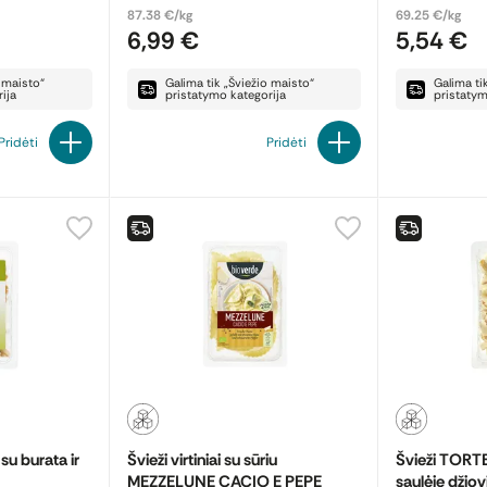
87.38 €/kg
69.25 €/kg
6,99 €
5,54 €
o maisto“
Galima tik „Šviežio maisto“
Galima ti
ija
pristatymo kategorija
pristatym
Pridėti
Pridėti
u burata ir
Švieži virtiniai su sūriu
Švieži TORTEL
MEZZELUNE CACIO E PEPE
saulėje džio