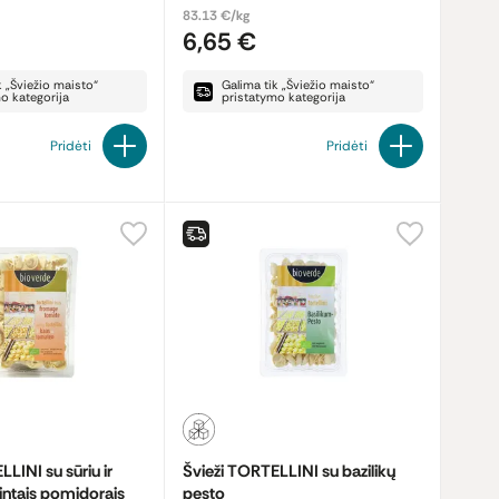
83.13 €/kg
6,65 €
k „Šviežio maisto“
Galima tik „Šviežio maisto“
o kategorija
pristatymo kategorija
Pridėti
Pridėti
LINI su sūriu ir
Švieži TORTELLINI su bazilikų
vintais pomidorais
pesto