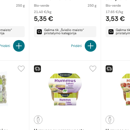
250 g
Bio-verde
250 g
Bio-verde
21.40 €/kg
17.65 €/kg
5,35 €
3,53 €
o maisto“
Galima tik „Šviežio maisto“
Galima ti
ija
pristatymo kategorija
pristatym
Pridėti
Pridėti