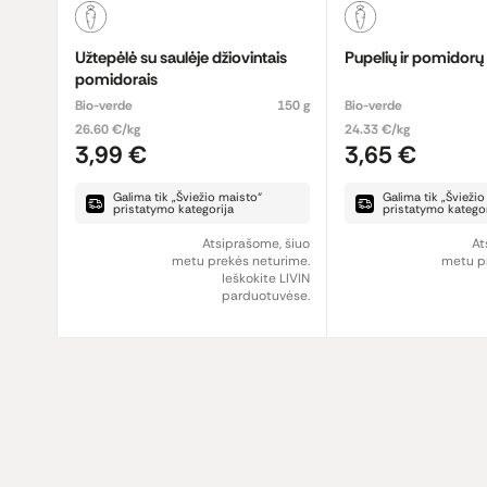
Užtepėlė su saulėje džiovintais
Pupelių ir pomidorų
pomidorais
Bio-verde
150 g
Bio-verde
26.60 €/kg
24.33 €/kg
3,99 €
3,65 €
Galima tik „Šviežio maisto“
Galima tik „Švieži
pristatymo kategorija
pristatymo kategor
Atsiprašome, šiuo
At
metu prekės neturime.
metu pr
Ieškokite LIVIN
parduotuvėse.