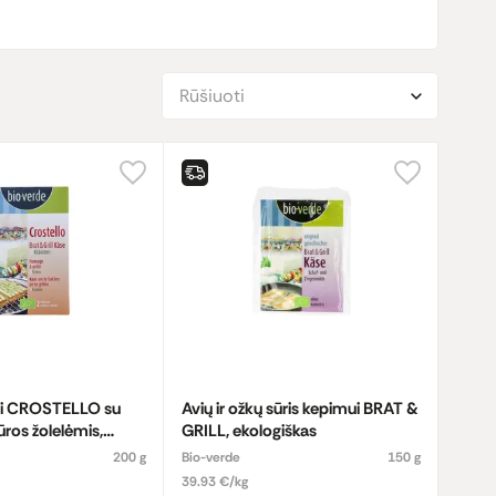
Rūšiuoti
ui CROSTELLO su
Avių ir ožkų sūris kepimui BRAT &
ūros žolelėmis,
GRILL, ekologiškas
200 g
Bio-verde
150 g
39.93 €/kg