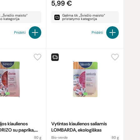
5,99 €
k „Šviežio maisto“
Galima tik „Šviežio maisto“
o kategorija
pristatymo kategorija
Pridėti
Pridėti
ijos kiaulienos
Vytintas kiaulienos saliamis
RIZO su paprika,
LOMBARDA, ekologiškas
80 g
Bio-verde
80 g