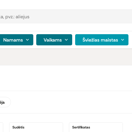
Namams
Vaikams
Šviežias maistas
ėja
Sudėtis
Sertifikatas