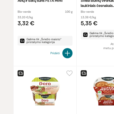
Avių ir ožkų sūris FETA MINI
Švieži bulvių virtinuk
laukiniais česnakais
GNOCCHETTI
Bio-verde
100 g
Bio-verde
33.20 €/kg
13.38 €/kg
3,32 €
5,35 €
Galima tik „Švieži
pristatymo kategor
Galima tik „Šviežio maisto“
pristatymo kategorija
At
metu pr
Pridėti