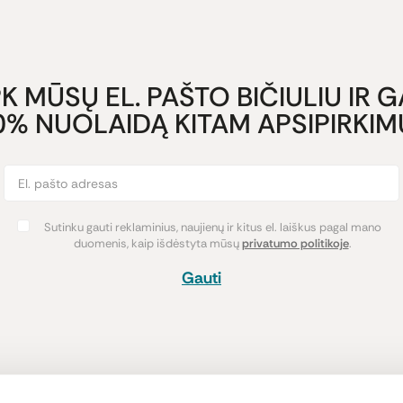
K MŪSŲ EL. PAŠTO BIČIULIU IR 
0% NUOLAIDĄ KITAM APSIPIRKIMU
Sutinku gauti reklaminius, naujienų ir kitus el. laiškus pagal mano
duomenis, kaip išdėstyta mūsų
privatumo politikoje
.
Gauti