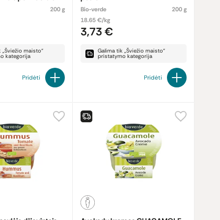
200 g
Bio-verde
200 g
18.65 €/kg
3,73 €
k „Šviežio maisto“
Galima tik „Šviežio maisto“
o kategorija
pristatymo kategorija
Pridėti
Pridėti