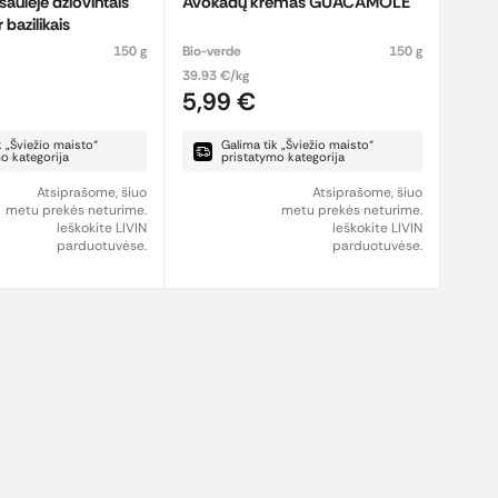
aulėje džiovintais
Avokadų kremas GUACAMOLE
 bazilikais
150 g
Bio-verde
150 g
39.93 €/kg
5,99 €
k „Šviežio maisto“
Galima tik „Šviežio maisto“
o kategorija
pristatymo kategorija
Atsiprašome, šiuo
Atsiprašome, šiuo
metu prekės neturime.
metu prekės neturime.
Ieškokite LIVIN
Ieškokite LIVIN
parduotuvėse.
parduotuvėse.