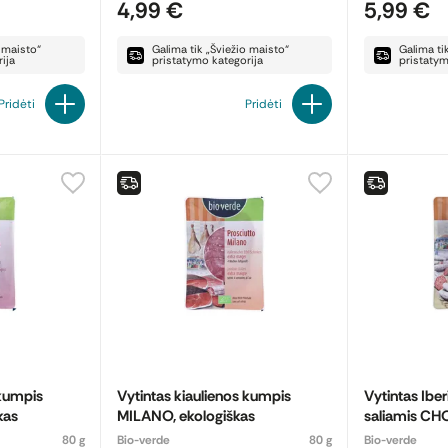
4,99 €
5,99 €
o maisto“
Galima tik „Šviežio maisto“
Galima ti
ija
pristatymo kategorija
pristatym
Pridėti
Pridėti
 kumpis
Vytintas kiaulienos kumpis
Vytintas Iber
kas
MILANO, ekologiškas
saliamis CHO
ekologiškas
80 g
Bio-verde
80 g
Bio-verde