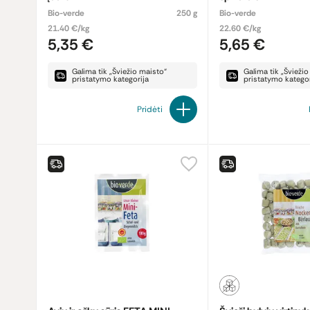
Bio-verde
250 g
Bio-verde
21.40 €/kg
22.60 €/kg
5,35 €
5,65 €
Galima tik „Šviežio maisto“
Galima tik „Švieži
pristatymo kategorija
pristatymo kategor
Pridėti