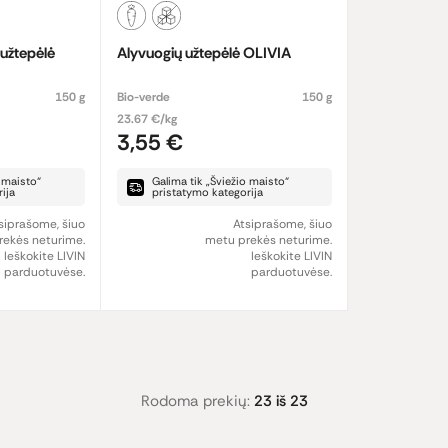
 užtepėlė
Alyvuogių užtepėlė OLIVIA
150 g
Bio-verde
150 g
23.67 €/kg
3,55 €
o maisto“
Galima tik „Šviežio maisto“
ija
pristatymo kategorija
siprašome, šiuo
Atsiprašome, šiuo
ekės neturime.
metu prekės neturime.
Ieškokite LIVIN
Ieškokite LIVIN
parduotuvėse.
parduotuvėse.
Rodoma prekių:
23 iš 23