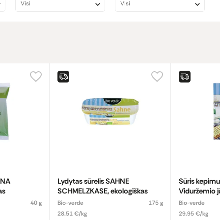
Visi
Visi
ANA
Lydytas sūrelis SAHNE
Sūris kepim
as
SCHMELZKASE, ekologiškas
Viduržemio j
ekologiškas
40 g
Bio-verde
175 g
Bio-verde
28.51 €/kg
29.95 €/kg