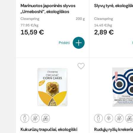
Marinuotos japoninės slyvos
Slyvų tyrė, ekologiš
„Umeboshi“, ekologiškos
Clearspring
200 g
Clearspring
77.95 €/kg
14.45 €/kg
15,59 €
2,89 €
Pridėti
Kukurūzų trapučiai, ekologiški
Rudųjų ryžių krekeria