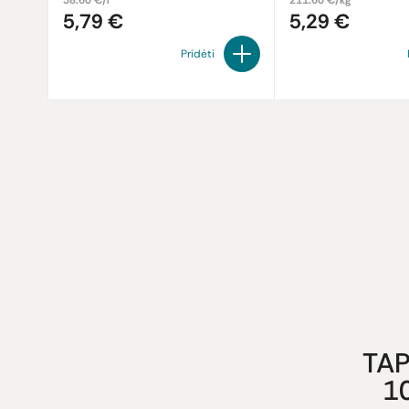
38.60 €/l
211.60 €/kg
5,79 €
5,29 €
Pridėti
TAP
1