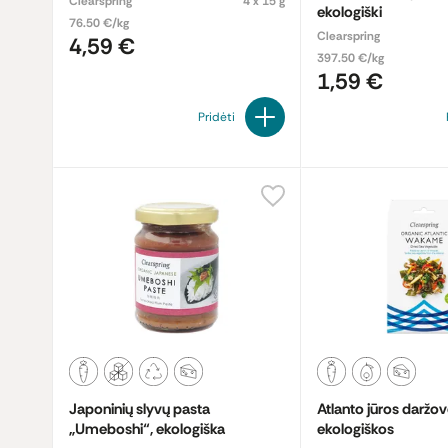
Clearspring
4 x 15 g
ekologiški
76.50 €/kg
Clearspring
4,59 €
397.50 €/kg
1,59 €
Pridėti
Japoninių slyvų pasta
Atlanto jūros darž
„Umeboshi“, ekologiška
ekologiškos