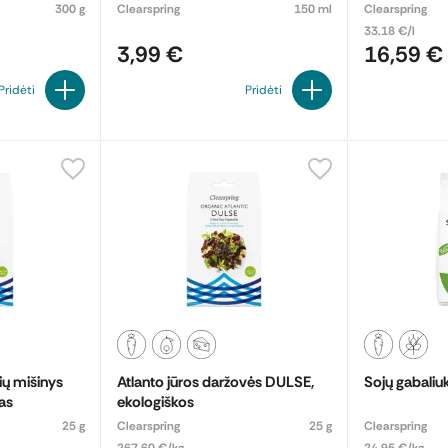
300 g
Clearspring
150 ml
Clearspring
33.18 €/l
3,99 €
16,59 €
Pridėti
Pridėti
ių mišinys
Atlanto jūros daržovės DULSE,
Sojų gabaliuk
as
ekologiškos
25 g
Clearspring
25 g
Clearspring