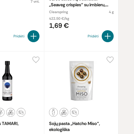
7 vnt.
„Seaveg crispies“ su imbieru,
ekologiški
Clearspring
4 g
422.50 €/kg
1,69 €
Pridėti
Pridėti
s TAMARI,
Sojų pasta „Hatcho Miso“,
ekologiška