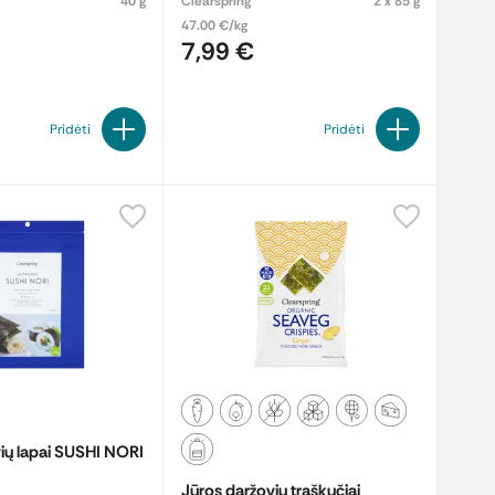
40 g
Clearspring
2 x 85 g
47.00 €/kg
7,99 €
Pridėti
Pridėti
ių lapai SUSHI NORI
Jūros daržovių traškučiai