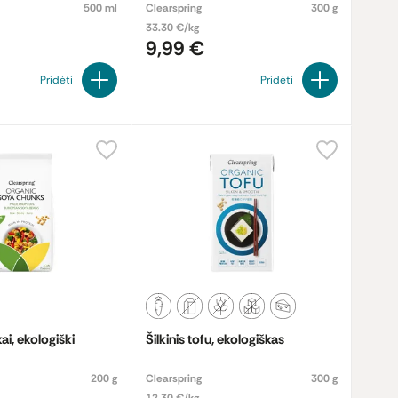
500 ml
Clearspring
300 g
33.30 €/kg
9,99 €
Pridėti
Pridėti
ai, ekologiški
Šilkinis tofu, ekologiškas
200 g
Clearspring
300 g