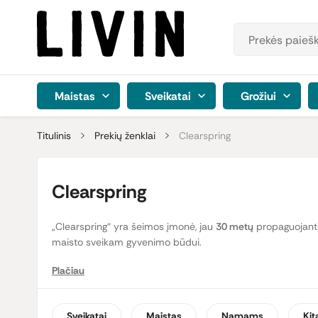
Maistas
Sveikatai
Grožiui
Titulinis
Prekių ženklai
Clearspring
Clearspring
„Clearspring“ yra šeimos įmonė, jau
30 metų
propaguojanti 
maisto sveikam gyvenimo būdui.
Plačiau
Didžiuojamės galėdami Jums pristatyti įvairiais apdovanoji
pasižymi jiems būdingu skoniu, yra
pagaminti pagal autent
Sveikatai
Maistas
Namams
Kit
Šio gamintojo produktai skatina tvaraus žemės ūkio plėtrą,