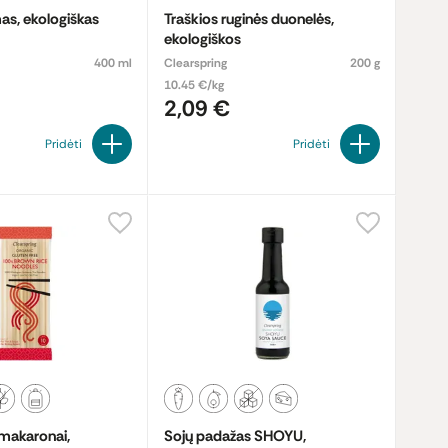
as, ekologiškas
Traškios ruginės duonelės,
ekologiškos
400 ml
Clearspring
200 g
10.45 €/kg
2,09 €
Pridėti
Pridėti
 makaronai,
Sojų padažas SHOYU,