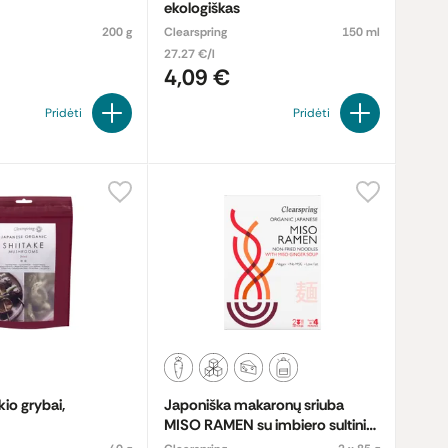
ekologiškas
200 g
Clearspring
150 ml
27.27 €/l
4,09 €
Pridėti
Pridėti
kio grybai,
Japoniška makaronų sriuba
MISO RAMEN su imbiero sultiniu,
ekologiška