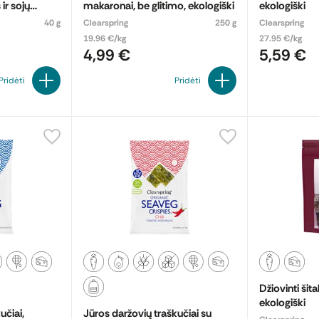
ir sojų
makaronai, be glitimo, ekologiški
ekologiški
ologiški
40 g
Clearspring
250 g
Clearspring
19.96 €/kg
27.95 €/kg
4,99 €
5,59 €
Pridėti
Pridėti
Džiovinti šita
ekologiški
učiai,
Jūros daržovių traškučiai su