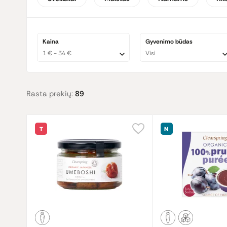
pasaulį ateinančioms kartoms.
Kaina
Gyvenimo būdas
1 € - 34 €
Visi
Rasta prekių:
89
T
N