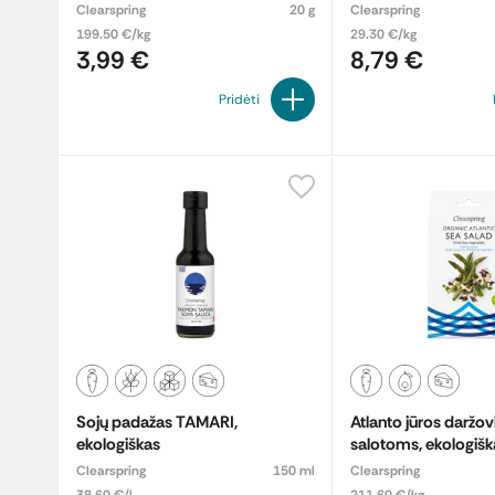
Clearspring
20 g
Clearspring
199.50 €/kg
29.30 €/kg
3,99 €
8,79 €
Pridėti
Sojų padažas TAMARI,
Atlanto jūros daržov
ekologiškas
salotoms, ekologišk
Clearspring
150 ml
Clearspring