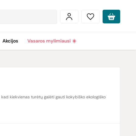
Akcijos
Vasaros mylimiausi ☀️
kad kiekvienas turėtų galėti gauti kokybiško ekologiško
ei iš 50 pasaulio šalių. Visi „Clearspring“ produktai
okių sintetinių priedų, nei rafinuoto cukraus.
mį ir rūpindamiesi ekosistemomis „Clearspring“ saugo