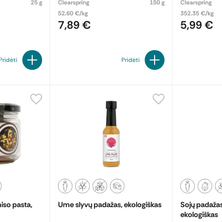
25 g
Clearspring
150 g
Clearspring
52.60 €/kg
352.35 €/kg
7,89 €
5,99 €
Pridėti
Pridėti
miso pasta,
Ume slyvų padažas, ekologiškas
Sojų padaža
ekologiškas