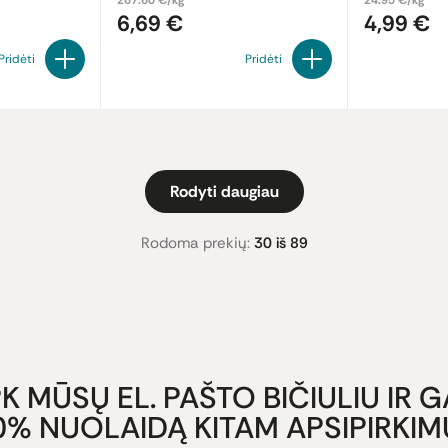
267.60 €/kg
24.95 €/kg
6,69 €
4,99 €
Pridėti
Pridėti
Rodyti daugiau
Rodoma prekių:
30 iš 89
K MŪSŲ EL. PAŠTO BIČIULIU IR 
0% NUOLAIDĄ KITAM APSIPIRKIMU