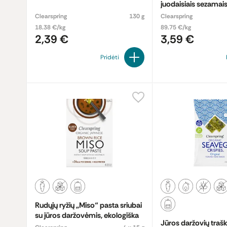
juodaisiais sezamais 
padažu „Tamari“, ek
Clearspring
130 g
Clearspring
18.38 €/kg
89.75 €/kg
2,39 €
3,59 €
Pridėti
Rudųjų ryžių „Miso“ pasta sriubai
su jūros daržovėmis, ekologiška
Jūros daržovių trašk