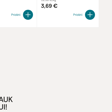
12.30 €/kg
3,69 €
Pridėti
Pridėti
GAUK
I!