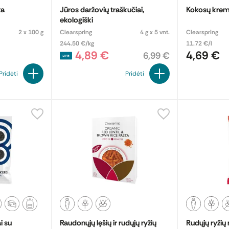
ka
Jūros daržovių traškučiai,
Kokosų krem
ekologiški
2 x 100 g
Clearspring
4 g x 5 vnt.
Clearspring
244.50 €/kg
11.72 €/l
4,89 €
4,69 €
6,99 €
Pridėti
Pridėti
i su
Raudonųjų lęšių ir rudųjų ryžių
Rudųjų ryžių