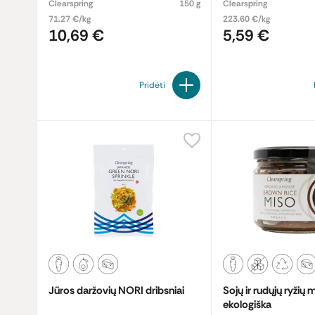
Clearspring
150 g
Clearspring
71.27 €/kg
223.60 €/kg
10,69 €
5,59 €
Pridėti
Jūros daržovių NORI dribsniai
Sojų ir rudųjų ryžių 
ekologiška