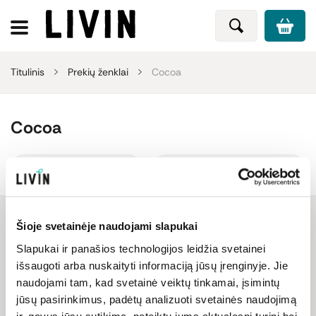
Titulinis
Prekių ženklai
Cocoa
Cocoa
Rūšiuoti
Filtruoti
Šioje svetainėje naudojami slapukai
Slapukai ir panašios technologijos leidžia svetainei
Netrukus papildysime
išsaugoti arba nuskaityti informaciją jūsų įrenginyje. Jie
naudojami tam, kad svetainė veiktų tinkamai, įsimintų
jūsų pasirinkimus, padėtų analizuoti svetainės naudojimą