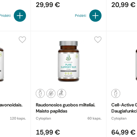
29,99 €
20,99 €
Pridėti
Pridėti
lavonoidais.
Raudonosios guobos milteliai.
Cell-Active 
Maisto papildas
Daugiafunkci
formulė. Mai
120 kaps.
Cytoplan
60 kaps.
Cytoplan
15,99 €
64,99 €