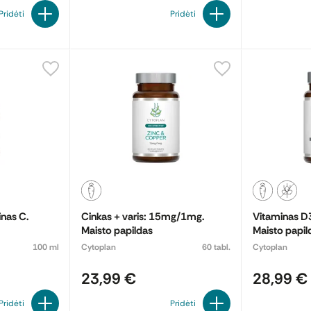
Pridėti
Pridėti
inas C.
Cinkas + varis: 15mg/1mg.
Vitaminas D3
Maisto papildas
Maisto papil
100 ml
Cytoplan
60 tabl.
Cytoplan
23,99 €
28,99 €
Pridėti
Pridėti