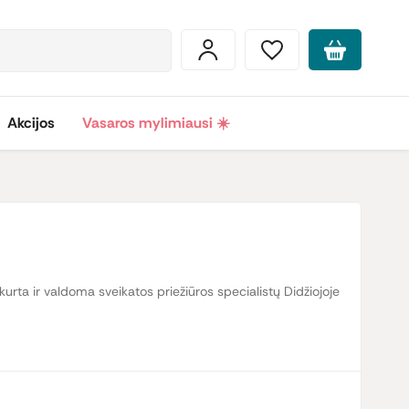
Akcijos
Vasaros mylimiausi ☀️
kurta ir valdoma sveikatos priežiūros specialistų Didžiojoje
tybos.
„Cytoplan“
atsižvelgia į šią problemą ir gamina
listų naudoja ir rekomenduoja „Cytoplan“ maisto papildus