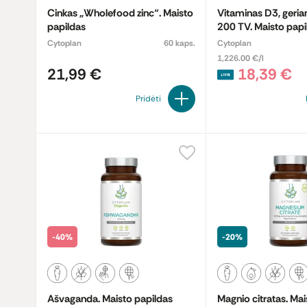
Cinkas „Wholefood zinc“. Maisto
Vitaminas D3, geriami
papildas
200 TV. Maisto papi
Cytoplan
60 kaps.
Cytoplan
1,226.00 €/l
21,99 €
18,39 €
Pridėti
-40%
-20%
Ašvaganda. Maisto papildas
Magnio citratas. Mai