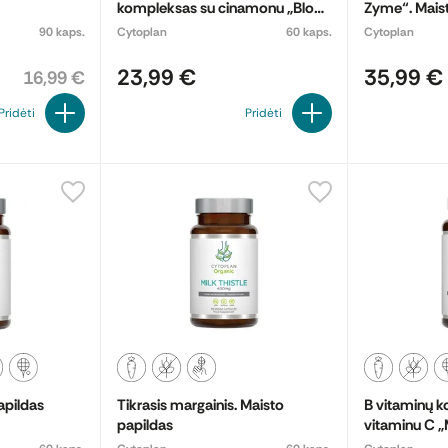
kompleksas su cinamonu „Blood
Zyme“. Mais
Glucose Support“. Maisto
90 kaps.
Cytoplan
60 kaps.
Cytoplan
papildas
23,99 €
35,99 €
16,99 €
Pridėti
Pridėti
apildas
Tikrasis margainis. Maisto
B vitaminų 
papildas
vitaminu C „M
Maisto papil