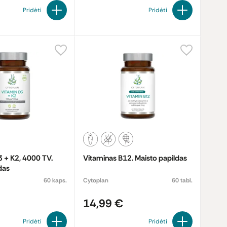
Pridėti
Pridėti
 + K2, 4000 TV.
Vitaminas B12. Maisto papildas
das
60 kaps.
Cytoplan
60 tabl.
14,99 €
Pridėti
Pridėti