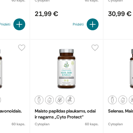
60 kaps.
Cytoplan
60 kaps.
Cytoplan
21,99 €
30,99 €
Pridėti
Pridėti
lavonoidais.
Maisto papildas plaukams, odai
Selenas. Mai
ir nagams „Cyto Protect“
60 kaps.
Cytoplan
60 kaps.
Cytoplan