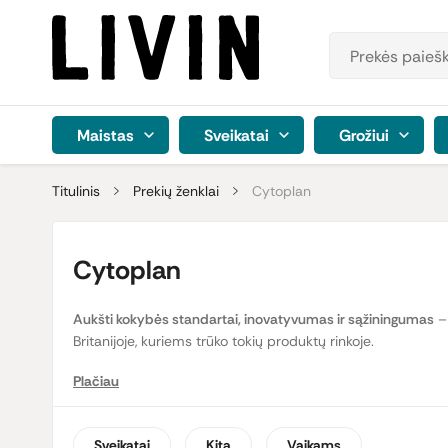
Maistas
Sveikatai
Grožiui
Titulinis
Prekių ženklai
Cytoplan
Cytoplan
Aukšti kokybės standartai, inovatyvumas ir sąžiningumas
– 
Britanijoje, kuriems trūko tokių produktų rinkoje.
Plačiau
Moksliniai tyrimai parodo, jog didelė dalis žmonių, deja,
maisto papildus
, skirtus paprastiems žmonėms ir mitybos
visame pasaulyje.
Sveikatai
Kita
Vaikams