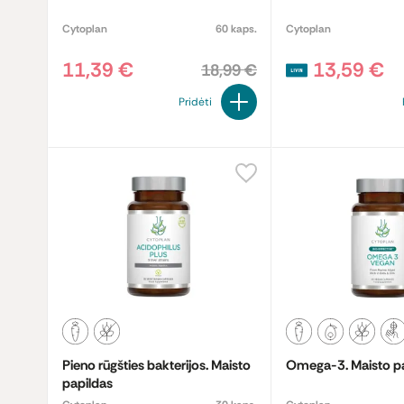
Cytoplan
60 kaps.
Cytoplan
11,39 €
13,59 €
18,99 €
Pridėti
Pieno rūgšties bakterijos. Maisto
Omega-3. Maisto p
papildas