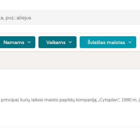
Namams
Vaikams
Šviežias maistas
principai, kurių laikosi maisto papildų kompaniją „Cytoplan“, 1990 m. į
 negauna pakankamai reikiamų maistinių medžiagų dėl nepilnavertės mi
 specialistams bei medicinos atstovams. Tūkstančiai sveikatos specia