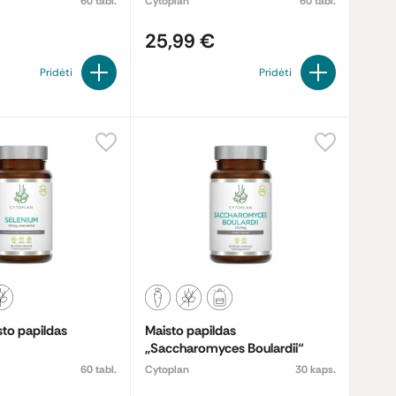
60 tabl.
Cytoplan
60 tabl.
25,99 €
Pridėti
Pridėti
sto papildas
Maisto papildas
„Saccharomyces Boulardii“
60 tabl.
Cytoplan
30 kaps.