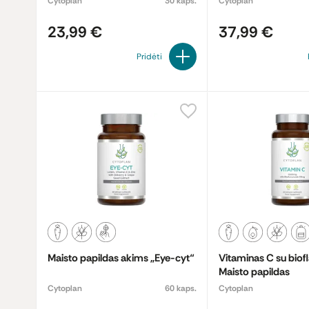
Cytoplan
30 kaps.
Cytoplan
23,99 €
37,99 €
Pridėti
Maisto papildas akims „Eye-cyt“
Vitaminas C su biof
Maisto papildas
Cytoplan
60 kaps.
Cytoplan