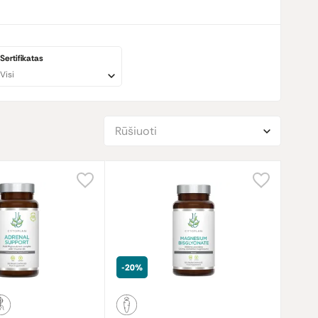
mo praktikais (gauna informacijos apie papildų
agos būtų biologiškai efektyvios – būtent tokios, kokios yra
ančiomis natūraliomis medžiagomis.
Dalis papildų yra
Sertifikatas
Visi
s, kuriems jų labiausiai reikia. Kompanija teigia, jog jų
Rūšiuoti
-20%