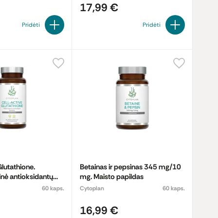
17,99 €
Pridėti
Pridėti
Glutathione.
Betainas ir pepsinas 345 mg/10
nė antioksidantų
mg. Maisto papildas
sto papildas
60 kaps.
Cytoplan
60 kaps.
16,99 €