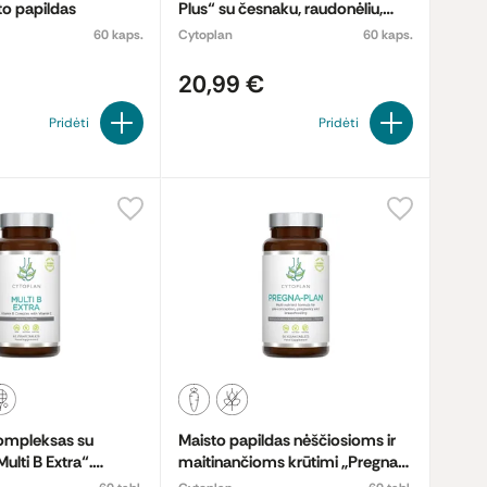
to papildas
Plus“ su česnaku, raudonėliu,
greipfrutų sėklomis ir žaliąja
60 kaps.
Cytoplan
60 kaps.
arbata. Maisto papildas
20,99 €
Pridėti
Pridėti
kompleksas su
Maisto papildas nėščiosioms ir
ulti B Extra“.
maitinančioms krūtimi „Pregna-
das
plan“