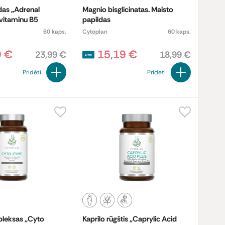
das „Adrenal
Magnio bisglicinatas. Maisto
vitaminu B5
papildas
60 kaps.
Cytoplan
60 kaps.
9 €
15,19 €
23,99 €
18,99 €
Pridėti
Pridėti
leksas „Cyto
Kaprilo rūgštis „Caprylic Acid