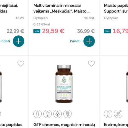
eji lašai,
Multivitaminai ir mineralai
Maisto papil
ldas
vaikams „Meškučiai“. Maisto
Support“ su 
papildas
15 ml
Cytoplan
90 vnt.
Cytoplan
0.33 €/vnt
29,59 €
16,7
22,99 €
36,99 €
Pridėti
Pridėti
sto papildas
GTF chromas, magnis ir mineralų
Enzimų komp