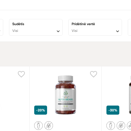
uja su gydytojais
, natūropatais ir kitais mitybos bei sveikatos taisy
ų yra gaminami iš natūralių šaltinių, siekiant, kad juose esančios medži
osios medžiagos atidžiai derinamos su kitomis jų įsisavinimą pagerin
Sudėtis
Pridėtinė vertė
s laktozės
, vegetarams bei
veganams
.
Visi
Visi
reguliariai aukoja savo sukurtus papildus labdaros organizacijoms ir tiem
-20%
-30%