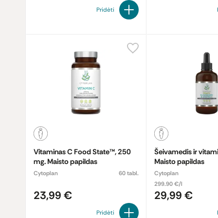
Pridėti
Vitaminas C Food State™, 250
Šeivamedis ir vitam
mg. Maisto papildas
Maisto papildas
Cytoplan
60 tabl.
Cytoplan
299.90 €/l
23,99 €
29,99 €
Pridėti