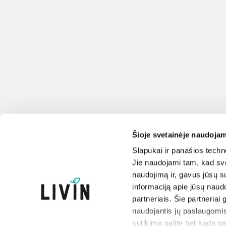
Klientų aptarnavimas
LIVIN
Šioje svetainėje naudojam
+370 659 44144
Apie mus
Slapukai ir panašios techno
Jie naudojami tam, kad sve
Kontaktai
Rašyti užklausą
naudojimą ir, gavus jūsų su
Parduotuvės
informaciją apie jūsų naud
Atsakome darbo dienomis
Prekių ženklai
8-17 val.
partneriais. Šie partneriai 
Paramos iniciatyva
naudojantis jų paslaugomis
Dovanų kuponai
sutikimą galite bet kada p