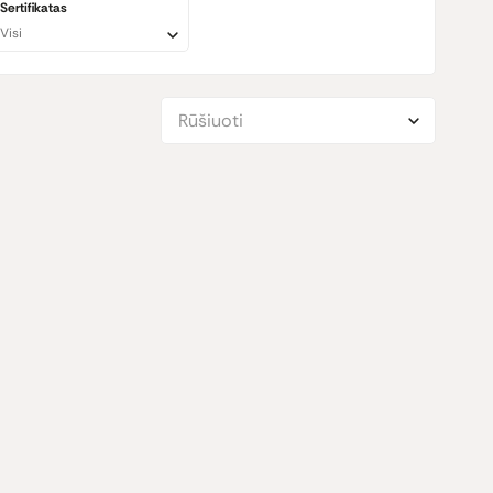
Sertifikatas
mui. Jo vartojimas gali padėti palaikyti sveiką virškinimą ir
Visi
atos ir skonio patirties yra ideali alternatyva tradiciniam
Rūšiuoti