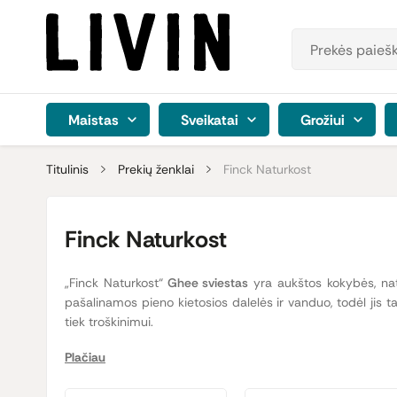
Maistas
Sveikatai
Grožiui
Titulinis
Prekių ženklai
Finck Naturkost
Finck Naturkost
„Finck Naturkost“
Ghee sviestas
yra aukštos kokybės, nat
pašalinamos pieno kietosios dalelės ir vanduo, todėl jis t
tiek troškinimui.
Plačiau
Šis sviestas yra
be laktozės
ir
be glitimo
. Be to, jis turi
rūpinasi sveiku gyvenimo būdu ar laikosi ajurvedos princip