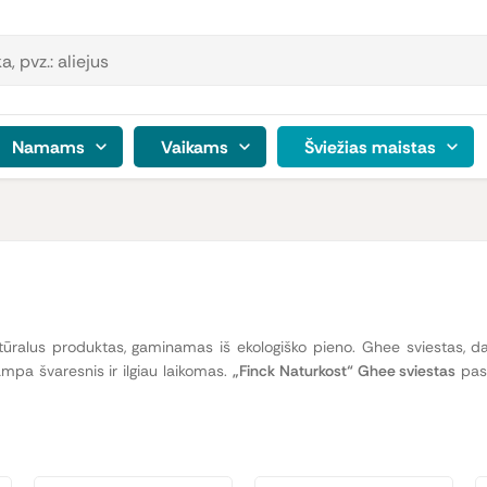
Namams
Vaikams
Šviežias maistas
ūralus produktas, gaminamas iš ekologiško pieno. Ghee sviestas, da
ampa švaresnis ir ilgiau laikomas.
„Finck Naturkost“ Ghee sviestas
pasi
 subtilų, švelnų skonį ir malonų aromatą, kuris praturtina bet kurį pat
ų.