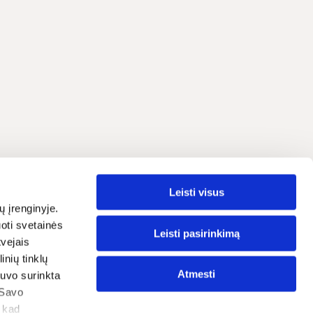
Leisti visus
Lietuvių
grama
ų įrenginyje.
oti svetainės
traipsniai
Leisti pasirinkimą
tvejais
nių tinklų
ostatos
Atmesti
 buvo surinkta
tika
 Savo
, kad