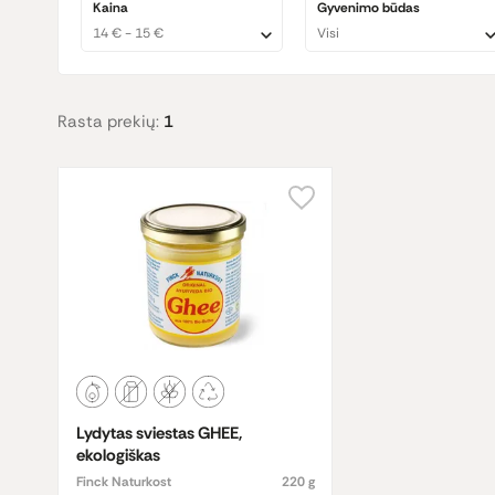
Kaina
Gyvenimo būdas
„Finck Naturkost“ Ghee sviestas taip pat turi daug naudingų 
14 € - 15 €
Visi
bendrą organizmo gerovę. Dėl šių savybių ir išskirtinės 
sviestui ar kitoms riebalų rūšims.
Rasta prekių:
1
Lydytas sviestas GHEE,
ekologiškas
Finck Naturkost
220 g