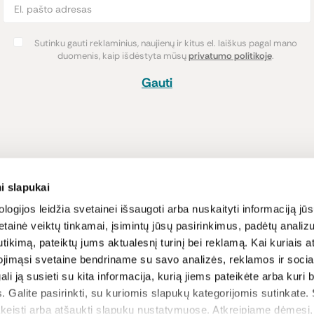
Sutinku gauti reklaminius, naujienų ir kitus el. laiškus pagal mano
duomenis, kaip išdėstyta mūsų
privatumo politikoje
.
Gauti
Pirkimas
Informacija
i slapukai
Atsiskaitymo būdai
Lojalumo pro
logijos leidžia svetainei išsaugoti arba nuskaityti informaciją jūs
tainė veiktų tinkamai, įsimintų jūsų pasirinkimus, padėtų analizu
Pristatymas
Naujienos ir s
tikimą, pateiktų jums aktualesnį turinį bei reklamą. Kai kuriais a
Prekių grąžinimas
Receptai
ojimąsi svetaine bendriname su savo analizės, reklamos ir sociali
Sąlygos ir nu
gali ją susieti su kita informacija, kurią jiems pateikėte arba kuri
Privatumo poli
. Galite pasirinkti, su kuriomis slapukų kategorijomis sutinkate.
D.U.K
akeisti arba atšaukti slapukų nustatymuose. Atkreipiame dėmesį