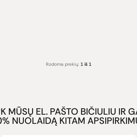
Rodoma prekių:
1 iš 1
K MŪSŲ EL. PAŠTO BIČIULIU IR 
0% NUOLAIDĄ KITAM APSIPIRKIMU