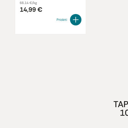
68.14 €/kg
14,99 €
Pridėti
TAP
1