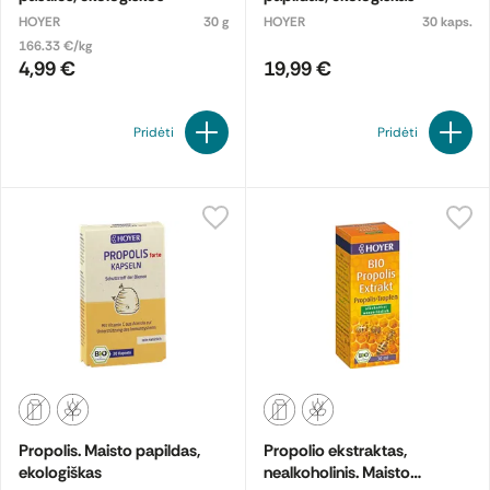
HOYER
30 g
HOYER
30 kaps.
166.33 €/kg
4,99 €
19,99 €
Pridėti
Pridėti
Propolis. Maisto papildas,
Propolio ekstraktas,
ekologiškas
nealkoholinis. Maisto