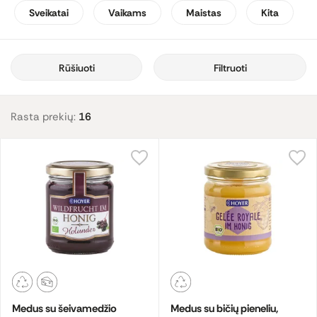
tik tradiciniais būdais, žaliava atidžiai tikrinama privačiose
Sveikatai
Vaikams
Maistas
Kita
laboratorijose, o bičių pienelio aktyvumą patvirtina laboratorijos
išduotas sertifikatas. Ekologiniai bitynai yra nutolę nuo užterštų
teritorijų, juose
bitės
negydomos cheminiais vaistais,
gyvena
aviliuose iš natūralių medžiagų, žiemą maitinamos tik ekologišku
Rūšiuoti
Filtruoti
maistu.
Nuo 2014 m. HOYER importuoja pasaulyje žinomo prekės ženklo
Rasta prekių:
16
„TranzAlpine“ produkciją – ekologišką manukos medų.
Medus su šeivamedžio
Medus su bičių pieneliu,