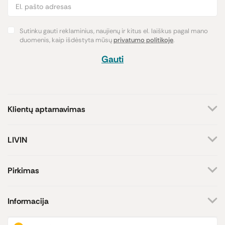
Sutinku gauti reklaminius, naujienų ir kitus el. laiškus pagal mano
duomenis, kaip išdėstyta mūsų
privatumo politikoje
.
Gauti
Klientų aptarnavimas
+370 659 44144
LIVIN
Rašyti užklausą
Apie mus
Kontaktai
Atsakome darbo dienomis
Pirkimas
8-17 val.
Parduotuvės
Atsiskaitymo būdai
Prekių ženklai
Pristatymas
Informacija
Paramos iniciatyva
Prekių grąžinimas
Lojalumo programa