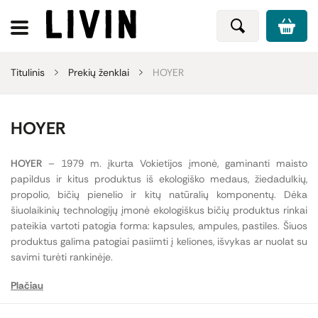
Titulinis
Prekių ženklai
HOYER
HOYER
HOYER
– 1979 m. įkurta Vokietijos įmonė, gaminanti maisto
papildus ir kitus produktus iš ekologiško medaus, žiedadulkių,
propolio, bičių pienelio ir kitų natūralių komponentų. Dėka
šiuolaikinių technologijų įmonė ekologiškus bičių produktus rinkai
pateikia vartoti patogia forma: kapsules, ampules, pastiles. Šiuos
produktus galima patogiai pasiimti į keliones, išvykas ar nuolat su
savimi turėti rankinėje.
Plačiau
HOYER savo gaminamuose produktuose naudoja ingredientus iš
savo pačių bei kitų ekologinių bitynų, kuriuose medus renkamas