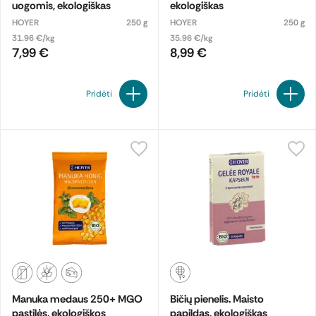
uogomis, ekologiškas
ekologiškas
HOYER
250 g
HOYER
250 g
31.96 €/kg
35.96 €/kg
7,99 €
8,99 €
Pridėti
Pridėti
Manuka medaus 250+ MGO
Bičių pienelis. Maisto
pastilės, ekologiškos
papildas, ekologiškas