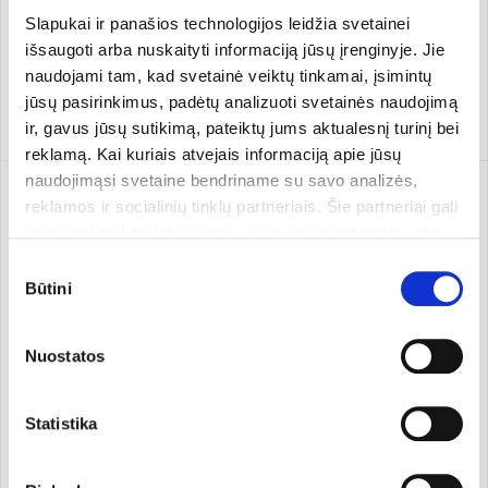
vitaminais
159.90 €/l
184.95 €/l
Slapukai ir panašios technologijos leidžia svetainei
15,99 €
36,99 €
išsaugoti arba nuskaityti informaciją jūsų įrenginyje. Jie
naudojami tam, kad svetainė veiktų tinkamai, įsimintų
jūsų pasirinkimus, padėtų analizuoti svetainės naudojimą
Pridėti
Pridėti
ir, gavus jūsų sutikimą, pateiktų jums aktualesnį turinį bei
reklamą. Kai kuriais atvejais informaciją apie jūsų
naudojimąsi svetaine bendriname su savo analizės,
reklamos ir socialinių tinklų partneriais. Šie partneriai gali
ją susieti su kita informacija, kurią jiems pateikėte arba
kuri buvo surinkta naudojantis jų paslaugomis. Galite
Sutikimo
pasirinkti, su kuriomis slapukų kategorijomis sutinkate.
Būtini
pasirinkimas
Savo sutikimą galite bet kada pakeisti arba atšaukti
slapukų nustatymuose. Atkreipiame dėmesį, kad
Nuostatos
atsisakius tam tikrų slapukų dalis svetainės funkcijų gali
veikti netinkamai.
Skystas maisto papildas
Eliksyras BAD WEATHER iš
Statistika
GINSENG ROYALE
16 žolelių su vitaminu C.
Maisto papildas, ekologiškas
HOYER
14 x 15 ml
HOYER
100 ml