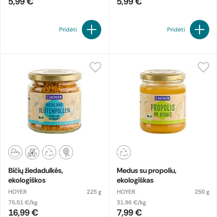
5,99 €
5,99 €
Pridėti
Pridėti
Bičių žiedadulkės,
Medus su propoliu,
ekologiškos
ekologiškas
HOYER
225 g
HOYER
250 g
75.51 €/kg
31.96 €/kg
16,99 €
7,99 €