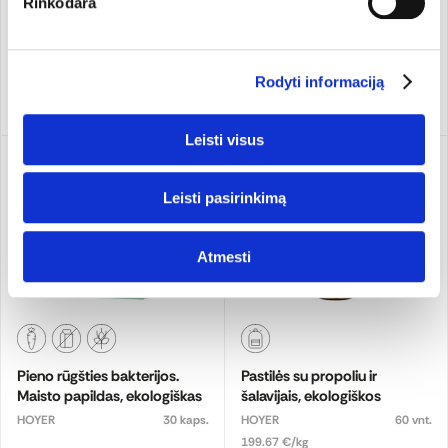
Rinkodara
109.48 €/l
119.90 €/l
22,99 €
11,99 €
Rodyti informaciją
Pridėti
Pridėti
Leisti visus
Leisti pasirinkimą
Atmesti
Pieno rūgšties bakterijos.
Pastilės su propoliu ir
Maisto papildas, ekologiškas
šalavijais, ekologiškos
HOYER
30 kaps.
HOYER
60 vnt.
199.67 €/kg