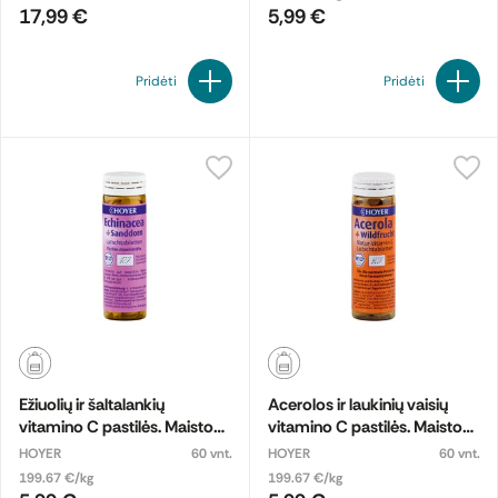
17,99 €
5,99 €
Pridėti
Pridėti
Ežiuolių ir šaltalankių
Acerolos ir laukinių vaisių
vitamino C pastilės. Maisto
vitamino C pastilės. Maisto
papildas, ekologiškas
papildas, ekologiškas
HOYER
60 vnt.
HOYER
60 vnt.
199.67 €/kg
199.67 €/kg