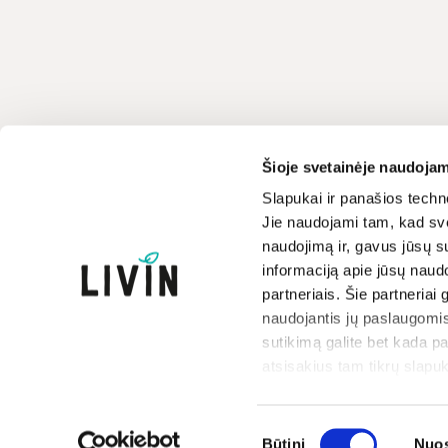
Klientų aptarnavimas
LIVIN
Šioje svetainėje naudojam
+370 659 44144
Apie mus
Slapukai ir panašios techno
Jie naudojami tam, kad sve
Kontaktai
Rašyti užklausą
naudojimą ir, gavus jūsų su
Parduotuvės
informaciją apie jūsų naud
Atsakome darbo dienomis
Prekių ženklai
8-17 val.
partneriais. Šie partneriai 
Paramos iniciatyva
naudojantis jų paslaugomis
Dovanų kuponai
sutikimą galite bet kada p
atsisakius tam tikrų slapuk
Sutikimo
Būtini
Nuos