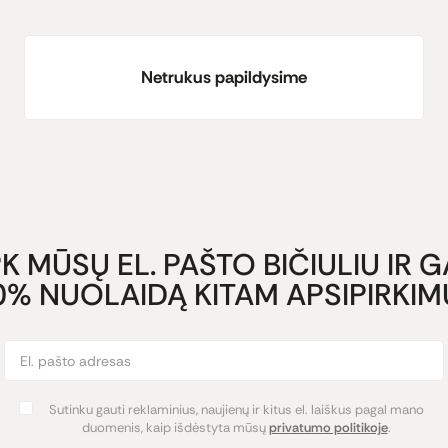
Netrukus papildysime
K MŪSŲ EL. PAŠTO BIČIULIU IR 
0% NUOLAIDĄ KITAM APSIPIRKIMU
Sutinku gauti reklaminius, naujienų ir kitus el. laiškus pagal mano
duomenis, kaip išdėstyta mūsų
privatumo politikoje
.