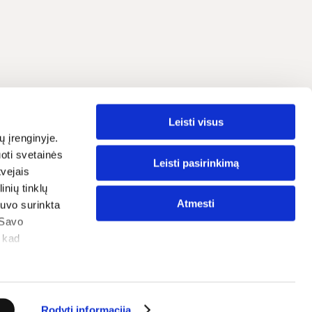
Leisti visus
Lietuvių
grama
ų įrenginyje.
oti svetainės
traipsniai
Leisti pasirinkimą
tvejais
nių tinklų
ostatos
Atmesti
 buvo surinkta
tika
 Savo
, kad
Rodyti informaciją