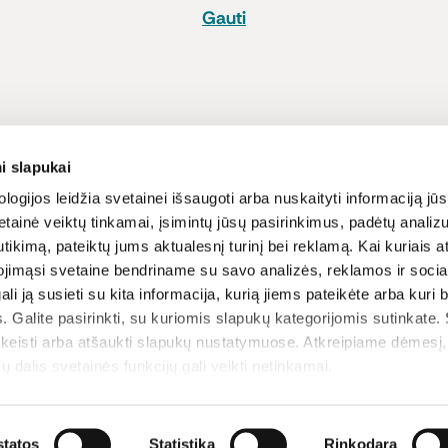
Gauti
Pirkimas
Informacija
i slapukai
Atsiskaitymo būdai
Lojalumo pro
logijos leidžia svetainei išsaugoti arba nuskaityti informaciją jūs
tainė veiktų tinkamai, įsimintų jūsų pasirinkimus, padėtų analizu
Pristatymas
Naujienos ir s
tikimą, pateiktų jums aktualesnį turinį bei reklamą. Kai kuriais a
Prekių grąžinimas
Receptai
ojimąsi svetaine bendriname su savo analizės, reklamos ir sociali
Sąlygos ir nu
gali ją susieti su kita informacija, kurią jiems pateikėte arba kuri
Privatumo poli
. Galite pasirinkti, su kuriomis slapukų kategorijomis sutinkate.
D.U.K
akeisti arba atšaukti slapukų nustatymuose. Atkreipiame dėmesį
ų dalis svetainės funkcijų gali veikti netinkamai.
tatos
Statistika
Rinkodara