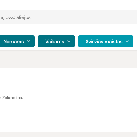
Namams
Vaikams
Šviežias maistas
Zelandijos.