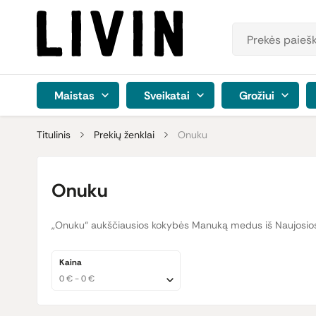
Maistas
Sveikatai
Grožiui
Titulinis
Prekių ženklai
Onuku
Onuku
„Onuku“ aukščiausios kokybės Manuką medus iš Naujosios 
Kaina
0 € - 0 €