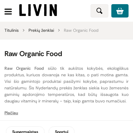
Titulinis
Prekių ženklai
Raw Organic Food
Raw Organic Food
Raw Organic Food
siūlo tik aukštos kokybės, ekologiškus
produktus, kuriuos dovanoja ne kas kitas, o pati motina gamta.
Visi šio gamintojo produktai pasižymi kokybe, paprastumu ir
natūralumu. Šis Nyderlandų prekės ženklas siekia kuo žemesnės
gaminių apdorojimo temperatūros, kad būtų išsaugota kuo
daugiau vitaminų ir mineralų – taip, kaip gamta buvo numačiusi.
Plačiau
Norėdami pamaitinti tavo kūną ir protą, Raw Organic Food nori
duoti tik tai, kas geriausia, todėl kuriamuose
produktuose nėra
nenatūralių spalvų, kvapų ir skonių.
Be to, gaminiuose
Supermaistas
Sportui