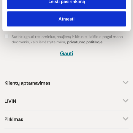
APSIPIRKIMUI!
Leisti pasirinkimą
Atmesti
Sutinku gauti reklaminius, naujienų ir kitus el. laiškus pagal mano
duomenis, kaip išdėstyta mūsų
privatumo politikoje
.
Gauti
Klientų aptarnavimas
+370 659 44144
LIVIN
Rašyti užklausą
Apie mus
Kontaktai
Atsakome darbo dienomis
Pirkimas
8-17 val.
Parduotuvės
Atsiskaitymo būdai