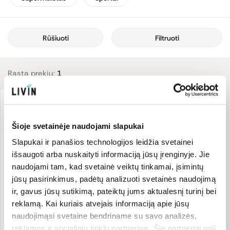
nenaudojami genetiškai modifikuoti ingredientai, todėl ši
produkcija ne tik naudinga sveikatai, bet ir tausoja gamtą.
Siūlomame asortimente galima rasti peruvinės pipirnės (maca),
Rūšiuoti
Filtruoti
kilusios iš Peru Andų kalnų ir skirtas mitybos racionui praturtinti,
bei ekologiškų skaldytų kakavos pupelių, turinčių daug skaidulinių
medžiagų, tinkančių žaliai mitybai. Tiek šakniavaisio milteliai, tiek
Rasta prekių:
1
skaldytos kakavos pupelės yra puikus skaidulinių medžiagų ir
baltymų šaltinis, naudojamas kokteilių gamybai, desertams,
įvairiems kepiniams ir kitiems patiekalams.
Šioje svetainėje naudojami slapukai
Slapukai ir panašios technologijos leidžia svetainei
išsaugoti arba nuskaityti informaciją jūsų įrenginyje. Jie
naudojami tam, kad svetainė veiktų tinkamai, įsimintų
jūsų pasirinkimus, padėtų analizuoti svetainės naudojimą
ir, gavus jūsų sutikimą, pateiktų jums aktualesnį turinį bei
reklamą. Kai kuriais atvejais informaciją apie jūsų
Peruvinės pipirnės (maca)
naudojimąsi svetaine bendriname su savo analizės,
milteliai, ekologiški
reklamos ir socialinių tinklų partneriais. Šie partneriai gali