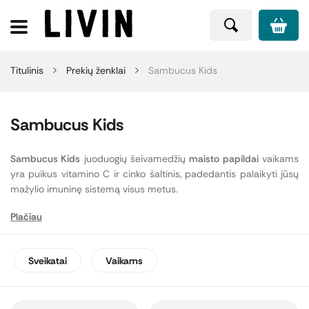
Titulinis
Prekių ženklai
Sambucus Kids
Sambucus Kids
Sambucus Kids
juoduogių šeivamedžių
maisto papildai
vaikams
yra puikus vitamino C ir cinko šaltinis, padedantis palaikyti jūsų
mažylio imuninę sistemą visus metus.
Plačiau
Šeivamedžio ekstraktas taip pat padeda palaikyti kvėpavimo
sistemos funkciją, išsaugoti normalų regėjimą, o vitaminas C –
normalią imuninės sistemos veiklą, energijos apykaitą, nervų
Sveikatai
Vaikams
sistemos veiklą, psichologinę, normalią pažinimo funkciją, o
cinkas yra būtinas imuninės sistemos veiklai.