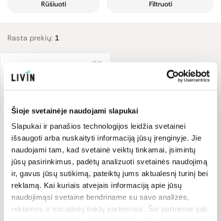
Juodojo šeivamedžio uogos tradiciškai naudojamos žiemos
Rūšiuoti
Filtruoti
mėnesiais, tačiau stiprinti imunitetą svarbu ne tik šaltuoju metų
laiku, bet ir atšilus orams. Jūsų vaikams patiks subtilus uogų
skonis, o jums patiks, kad jose nėra glitimo ir želatinos, dirbtinių
Rasta prekių:
1
dažiklių.
Maisto papildai
vaikams gaminami iš Europoje auginamų
kokybiškų šeivamedžių uogų. Kiekviena uoga yra nuskinama
rankomis, didžiausią uogų derlių nuima ūkininkai, kurį vėliau
paverčia ekstraktu.
Šioje svetainėje naudojami slapukai
Šeivamedžio uogų guminukai, ledinukai, sirupai, pastilės yra
Slapukai ir panašios technologijos leidžia svetainei
-20%
skaniai naudingas būdas rūpintis savimi kiekvieną dieną!
išsaugoti arba nuskaityti informaciją jūsų įrenginyje. Jie
naudojami tam, kad svetainė veiktų tinkamai, įsimintų
jūsų pasirinkimus, padėtų analizuoti svetainės naudojimą
Juoduogių šeivamedžių
ir, gavus jūsų sutikimą, pateiktų jums aktualesnį turinį bei
guminukai vaikams. Maisto
reklamą. Kai kuriais atvejais informaciją apie jūsų
papildas
Sambucus Kids
60 vnt.
naudojimąsi svetaine bendriname su savo analizės,
0.19 €/vnt
reklamos ir socialinių tinklų partneriais. Šie partneriai gali
11,19 €
13,99 €
ją susieti su kita informacija, kurią jiems pateikėte arba