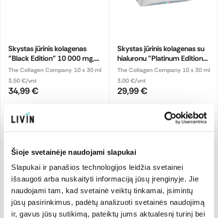
Skystas jūrinis kolagenas
Skystas jūrinis kolagenas su
"Black Edition" 10 000 mg,
hialuronu "Platinum Edition",
pasiflorų skonio
mangų skonio
The Collagen Company
10 x 30 ml
The Collagen Company
10 x 30 ml
3.50 €/vnt
3.00 €/vnt
34,99 €
29,99 €
Pridėti
Pridėti
Šioje svetainėje naudojami slapukai
Slapukai ir panašios technologijos leidžia svetainei
išsaugoti arba nuskaityti informaciją jūsų įrenginyje. Jie
naudojami tam, kad svetainė veiktų tinkamai, įsimintų
jūsų pasirinkimus, padėtų analizuoti svetainės naudojimą
ir, gavus jūsų sutikimą, pateiktų jums aktualesnį turinį bei