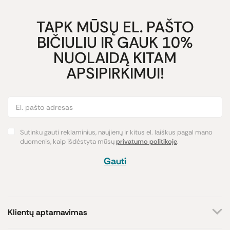
TAPK MŪSŲ EL. PAŠTO
BIČIULIU IR GAUK 10%
NUOLAIDĄ KITAM
APSIPIRKIMUI!
Sutinku gauti reklaminius, naujienų ir kitus el. laiškus pagal mano
duomenis, kaip išdėstyta mūsų
privatumo politikoje
.
Gauti
Klientų aptarnavimas
+370 659 44144