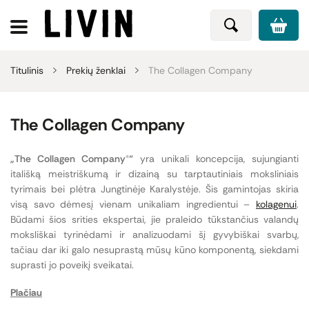
Titulinis
Prekių ženklai
The Collagen Company
The Collagen Company
„The Collagen Company®“
yra unikali koncepcija, sujungianti
itališką meistriškumą ir dizainą su tarptautiniais moksliniais
tyrimais bei plėtra Jungtinėje Karalystėje. Šis gamintojas skiria
visą savo dėmesį vienam unikaliam ingredientui –
kolagenui
.
Būdami šios srities ekspertai, jie praleido tūkstančius valandų
moksliškai tyrinėdami ir analizuodami šį gyvybiškai svarbų,
tačiau dar iki galo nesuprastą mūsų kūno komponentą, siekdami
suprasti jo poveikį sveikatai.
Plačiau
„The Collagen Company®“ misija – sudaryti sąlygas vartotojams