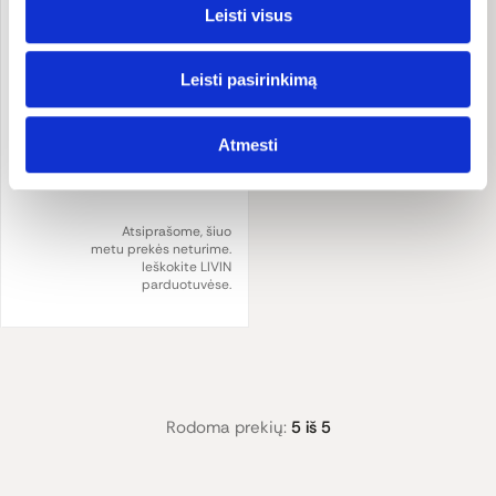
Leisti visus
Leisti pasirinkimą
Jūrinio kolageno milteliai
"VeriBosco", 7500 mg,
miško uogų skonio
The Collagen Company
30 vnt x 10 g
Atmesti
49,99 €
Atsiprašome, šiuo
metu prekės neturime.
Ieškokite LIVIN
parduotuvėse.
Rodoma prekių:
5 iš 5