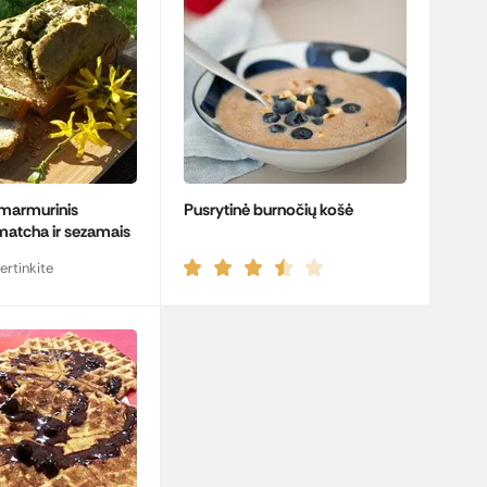
 marmurinis
Pusrytinė burnočių košė
matcha ir sezamais
ertinkite