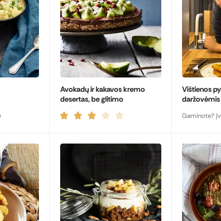
Avokadų ir kakavos kremo
Vištienos p
desertas, be glitimo
daržovėmis 
e
Gaminote? Įv