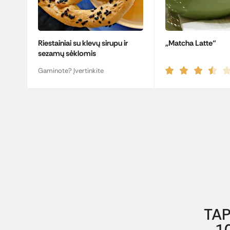
Riestainiai su klevų sirupu ir
„Matcha Latte“
sezamų sėklomis
Gaminote? Įvertinkite
TAP
1