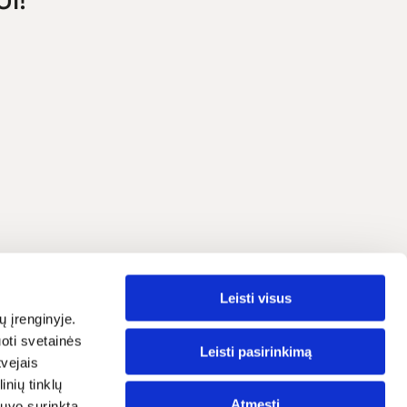
Leisti visus
Lietuvių
grama
ų įrenginyje.
oti svetainės
traipsniai
Leisti pasirinkimą
tvejais
nių tinklų
ostatos
Atmesti
 buvo surinkta