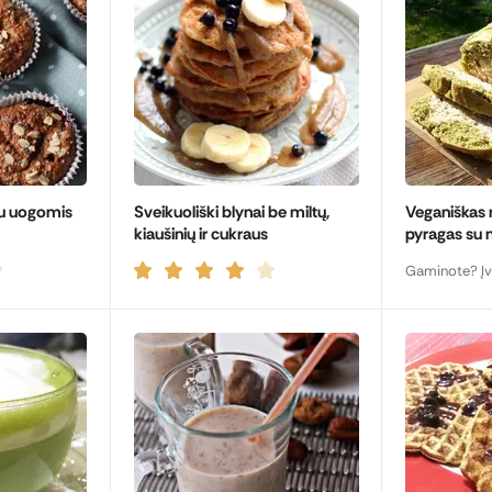
 su uogomis
Sveikuoliški blynai be miltų,
Veganiškas
kiaušinių ir cukraus
pyragas su 
Gaminote? Įv