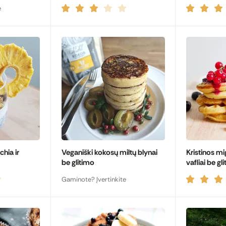
e
hia ir
Veganiški kokosų miltų blynai
Kristinos mig
be glitimo
vafliai be gl
Gaminote? Įvertinkite