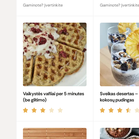
Gaminote? Įvertinkite
Gaminote? Įvertinkit
Vaikystės vafliai per 5 minutes
Sveikas desertas – c
(be glitimo)
kokosų pudingas