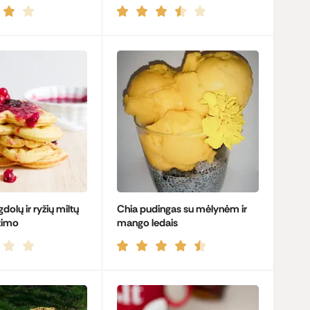
dolų ir ryžių miltų
Chia pudingas su mėlynėm ir
itimo
mango ledais