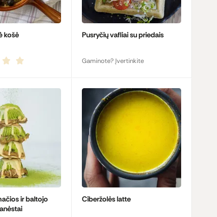
nė košė
Pusryčių vafliai su priedais
Gaminote? Įvertinkite
ačios ir baltojo
Ciberžolės latte
anėstai