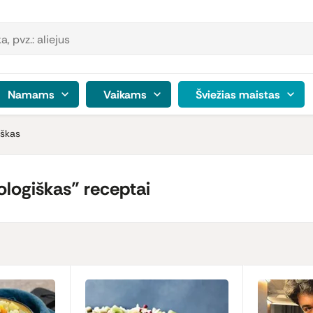
Namams
Vaikams
Šviežias maistas
iškas
logiškas" receptai