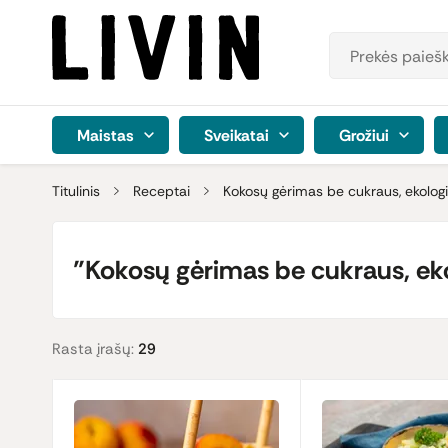
Maistas
Sveikatai
Grožiui
Titulinis
Receptai
Kokosų gėrimas be cukraus, ekolog
"Kokosų gėrimas be cukraus, eko
Rasta įrašų:
29