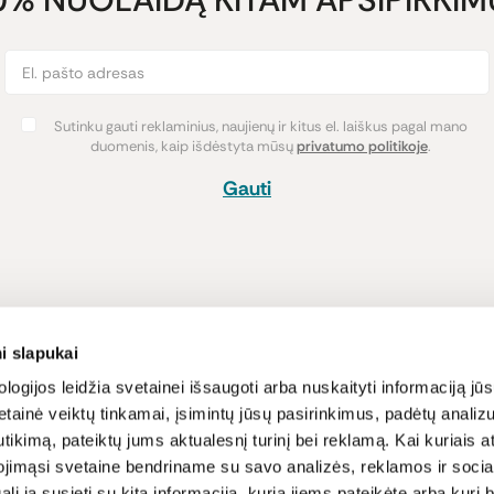
Sutinku gauti reklaminius, naujienų ir kitus el. laiškus pagal mano
duomenis, kaip išdėstyta mūsų
privatumo politikoje
.
Gauti
Pirkimas
Informacija
i slapukai
Atsiskaitymo būdai
Lojalumo pro
logijos leidžia svetainei išsaugoti arba nuskaityti informaciją jūs
tainė veiktų tinkamai, įsimintų jūsų pasirinkimus, padėtų analizu
Pristatymas
Naujienos ir s
tikimą, pateiktų jums aktualesnį turinį bei reklamą. Kai kuriais a
Prekių grąžinimas
Receptai
ojimąsi svetaine bendriname su savo analizės, reklamos ir sociali
Sąlygos ir nu
gali ją susieti su kita informacija, kurią jiems pateikėte arba kuri