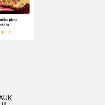
nai be pieno,
aušinių
GAUK
I!