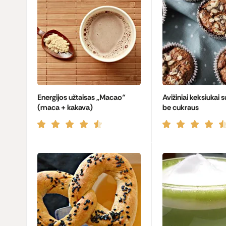
Energijos užtaisas „Macao“
Avižiniai keksiukai
(maca + kakava)
be cukraus