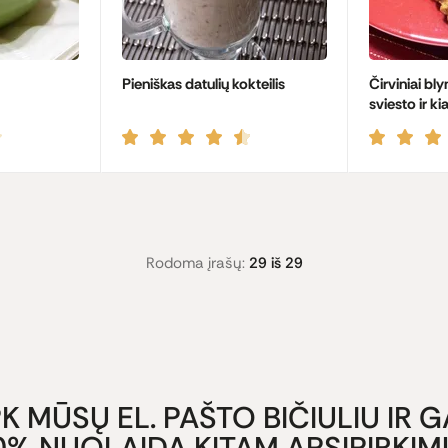
Pieniškas datulių kokteilis
Čirviniai bly
sviesto ir ki
Rodoma įrašų:
29 iš 29
K MŪSŲ EL. PAŠTO BIČIULIU IR 
0% NUOLAIDĄ KITAM APSIPIRKIMU