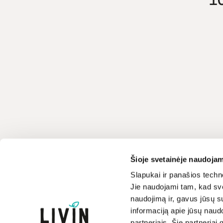
Klientų aptarnavimas
LIVIN
Šioje svetainėje naudojam
+370 659 44144
Apie mus
Slapukai ir panašios techno
Jie naudojami tam, kad sve
Kontaktai
Rašyti užklausą
naudojimą ir, gavus jūsų su
Parduotuvės
informaciją apie jūsų naud
Atsakome darbo dienomis
Prekių ženklai
8-17 val.
partneriais. Šie partneriai 