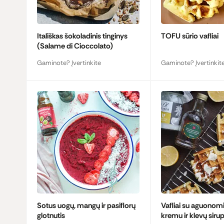
Itališkas šokoladinis tinginys
TOFU sūrio vafliai
(Salame di Cioccolato)
Gaminote? Įvertinkite
Gaminote? Įvertinkit
Sotus uogų, mangų ir pasiflorų
Vafliai su aguonomis
glotnutis
kremu ir klevų siru