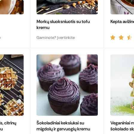
Morkų sluoksniuotis su tofu
Kepta aviži
kremu
e
Gaminote? Įvertinkite
, citrinų
Šokoladiniai keksiukai su
Veganiniai m
pu
migdolų ir gervuogių kremu
šokolado sk