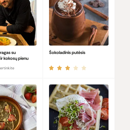
yragas su
Šokoladinis putėsis
ir kokosų pienu
ertinkite