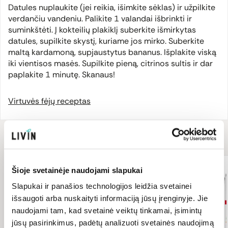
Datules nuplaukite (jei reikia, išimkite sėklas) ir užpilkite
verdančiu vandeniu. Palikite 1 valandai išbrinkti ir
suminkštėti. Į kokteilių plakiklį suberkite išmirkytas
datules, supilkite skystį, kuriame jos mirko. Suberkite
maltą kardamoną, supjaustytus bananus. Išplakite viską
iki vientisos masės. Supilkite pieną, citrinos sultis ir dar
paplakite 1 minutę. Skanaus!
Virtuvės fėjų receptas
Receptui
reikės
Šioje svetainėje naudojami slapukai
T
T
Slapukai ir panašios technologijos leidžia svetainei
išsaugoti arba nuskaityti informaciją jūsų įrenginyje. Jie
naudojami tam, kad svetainė veiktų tinkamai, įsimintų
jūsų pasirinkimus, padėtų analizuoti svetainės naudojimą