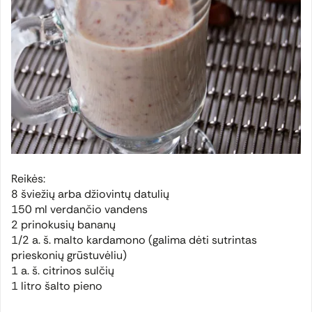
Reikės:
8 šviežių arba džiovintų datulių
150 ml verdančio vandens
2 prinokusių bananų
1/2 a. š. malto kardamono (galima dėti sutrintas
prieskonių grūstuvėliu)
1 a. š. citrinos sulčių
1 litro šalto pieno