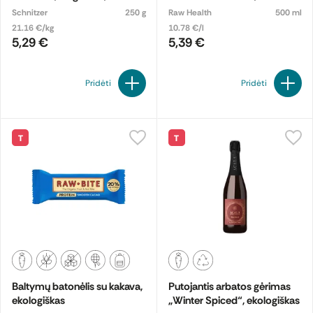
ekologiškos
ekologiškas
Schnitzer
250 g
Raw Health
500 ml
21.16 €/kg
10.78 €/l
5,29 €
5,39 €
Pridėti
Pridėti
T
T
Baltymų batonėlis su kakava,
Putojantis arbatos gėrimas
ekologiškas
„Winter Spiced“, ekologiškas