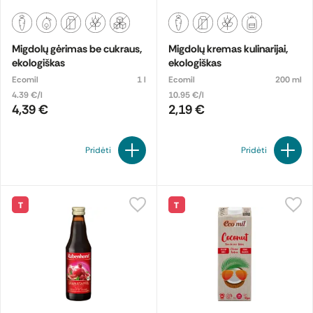
Migdolų gėrimas be cukraus,
Migdolų kremas kulinarijai,
ekologiškas
ekologiškas
Ecomil
1 l
Ecomil
200 ml
4.39 €/l
10.95 €/l
4,39 €
2,19 €
Pridėti
Pridėti
T
T