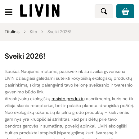
Titulinis
Kita
Sveiki 2026!
Sveiki 2026!
Išaušus Naujiems metams, pasisveikink su sveika gyvensena!
LIVIN džiaugiasi galėdami suteikti kokybišką ekologiškų produktų
pasirinkimą, skirtą palengvinti tavo kelionę sveikesnio ir tvaresnio
gyvenimo būdo link.
Atrask įvairų ekologiškų
maisto produktų
asortimentą, kuris ne tik
vilioja skonio receptorius, bet ir palaiko planetai draugišką požiūrį.
Nuo ekologiškų užkandžių iki pilno grūdo produktų – kiekvienas
gaminys yra kruopščiai atrinktas, kad prisidėtų prie tavo
bendros gerovės ir sumažintų poveikį aplinkai. LIVIN ekologiški
buities produktai atspindi įsipareigojimą kurti švaresnę ir