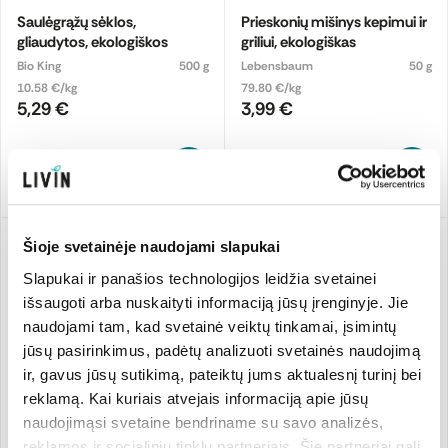
Saulėgrąžų sėklos,
Prieskonių mišinys kepimui ir
gliaudytos, ekologiškos
griliui, ekologiškas
Bio King
500 g
Lebensbaum
50 g
10.58 €/kg
79.80 €/kg
5,29 €
3,99 €
Pridėti
Pridėti
T
T
Šioje svetainėje naudojami slapukai
Slapukai ir panašios technologijos leidžia svetainei
išsaugoti arba nuskaityti informaciją jūsų įrenginyje. Jie
naudojami tam, kad svetainė veiktų tinkamai, įsimintų
jūsų pasirinkimus, padėtų analizuoti svetainės naudojimą
ir, gavus jūsų sutikimą, pateiktų jums aktualesnį turinį bei
reklamą. Kai kuriais atvejais informaciją apie jūsų
naudojimąsi svetaine bendriname su savo analizės,
reklamos ir socialinių tinklų partneriais. Šie partneriai gali