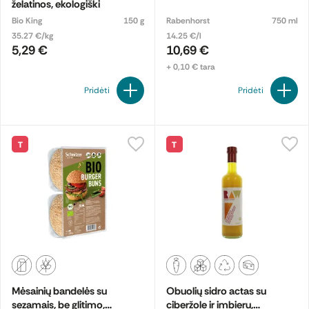
želatinos, ekologiški
Bio King
150 g
Rabenhorst
750 ml
35.27 €/kg
14.25 €/l
5,29 €
10,69 €
+ 0,10 € tara
Pridėti
Pridėti
T
T
Mėsainių bandelės su
Obuolių sidro actas su
sezamais, be glitimo,
ciberžole ir imbieru,