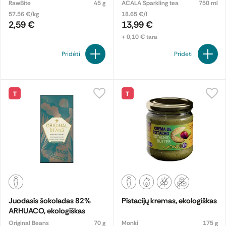
RawBite
45 g
ACALA Sparkling tea
750 ml
57.56 €/kg
18.65 €/l
2,59 €
13,99 €
+ 0,10 € tara
Pridėti
Pridėti
T
T
Juodasis šokoladas 82%
Pistacijų kremas, ekologiškas
ARHUACO, ekologiškas
Original Beans
70 g
Monki
175 g