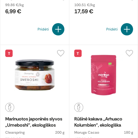
99.86 €/kg
100.51 €/kg
6,99 €
17,59 €
Pridėti
Pridėti
T
T
Marinuotos japoninės slyvos
Rūšinė kakava „Arhuaco
„Umeboshi“, ekologiškos
Kolumbien“, ekologiška
Clearspring
200 g
Moruga Cacao
180 g