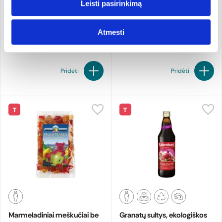
Leisti pasirinkimą
ekologiškas
smulki, ekologiška
Lebensbaum
50 g
Natur Hurtig
160 g
79.80 €/kg
19.94 €/kg
Atmesti
3,99 €
3,19 €
Pridėti
Pridėti
T
T
Marmeladiniai meškučiai be
Granatų sultys, ekologiškos