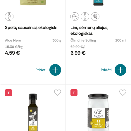
Speltų sausainiai, ekologiški
Linų sėmenų aliejus,
ekologiškas
Alce Nero
300 g
Ölmühle Solling
100 ml
15.30 €/kg
69.90 €/l
4,59 €
6,99 €
Pridėti
Pridėti
T
T