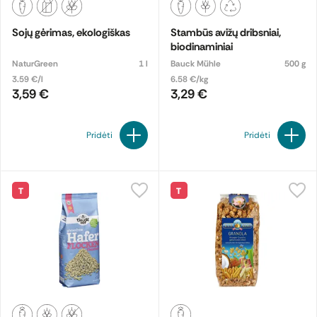
Sojų gėrimas, ekologiškas
Stambūs avižų dribsniai,
biodinaminiai
NaturGreen
1 l
Bauck Mühle
500 g
3.59 €/l
6.58 €/kg
3,59 €
3,29 €
Pridėti
Pridėti
T
T