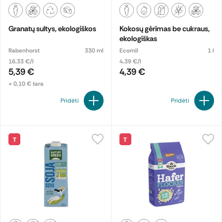
Granatų sultys, ekologiškos
Kokosų gėrimas be cukraus,
ekologiškas
Rabenhorst
330 ml
Ecomil
1 l
16.33 €/l
4.39 €/l
5,39 €
4,39 €
+ 0,10 € tara
Pridėti
Pridėti
T
T