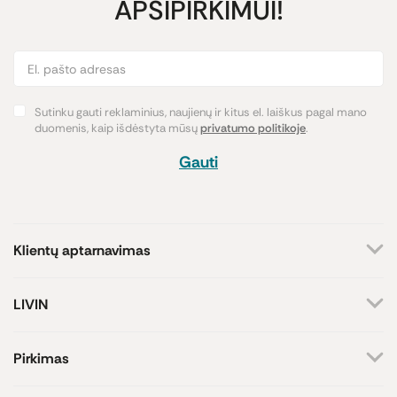
APSIPIRKIMUI!
Sutinku gauti reklaminius, naujienų ir kitus el. laiškus pagal mano
duomenis, kaip išdėstyta mūsų
privatumo politikoje
.
Gauti
Klientų aptarnavimas
+370 659 44144
LIVIN
Rašyti užklausą
Apie mus
Kontaktai
Atsakome darbo dienomis
Pirkimas
8-17 val.
Parduotuvės
Atsiskaitymo būdai