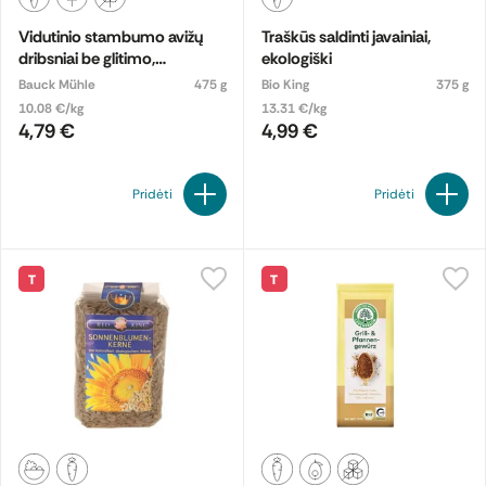
Vidutinio stambumo avižų
Traškūs saldinti javainiai,
dribsniai be glitimo,
ekologiški
ekologiški
Bauck Mühle
475 g
Bio King
375 g
10.08 €/kg
13.31 €/kg
4,79 €
4,99 €
Pridėti
Pridėti
T
T