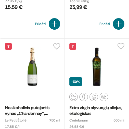
77.95 €/kg
133.28 €/kg
15,59 €
23,99 €
Pridėti
Pridėti
T
T
-30%
Nealkoholinis putojantis
Extra virgin alyvuogių aliejus,
vynas „Chardonnay“,
ekologiškas
ekologiškas
Le Petit Étoilé
750 ml
Coriolanum
500 ml
17.85 €/l
26.58 €/l