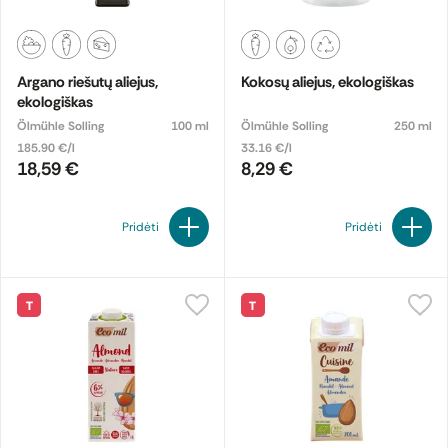
Argano riešutų aliejus,
Kokosų aliejus, ekologiškas
ekologiškas
Ölmühle Solling
100 ml
Ölmühle Solling
250 ml
185.90 €/l
33.16 €/l
18,59 €
8,29 €
Pridėti
Pridėti
T
T