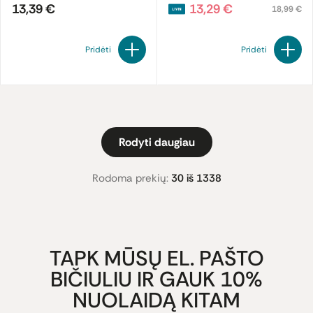
13,39 €
13,29 €
18,99 €
Pridėti
Pridėti
Rodyti daugiau
Rodoma prekių:
30 iš 1338
TAPK MŪSŲ EL. PAŠTO
BIČIULIU IR GAUK 10%
NUOLAIDĄ KITAM