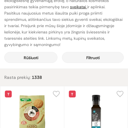
ekologiškesnę gyvenamąją erdvę, o natūralios kosmetikos
pasirinkimas teikia pirmenybę tavo
sveikatai
ir aplinkai.
Pasitikus naujuosius metus išaušta puiki proga priimti
sprendimus, atitinkančius tavo siekius gyventi sveikai, ekologiškai
ir tvariai. Prisijunk prie mūsų šioje įdomioje ir džiaugsmingoje
kelionėje, kur kiekvienas pirkinys yra žingsnis šviesesnės ir
tvaresnės ateities link. Linksmų metų, kupinų sveikatos,
gyvybingumo ir sąmoningumo!
Rūšiuoti
Filtruoti
Rasta prekių:
1338
T
T