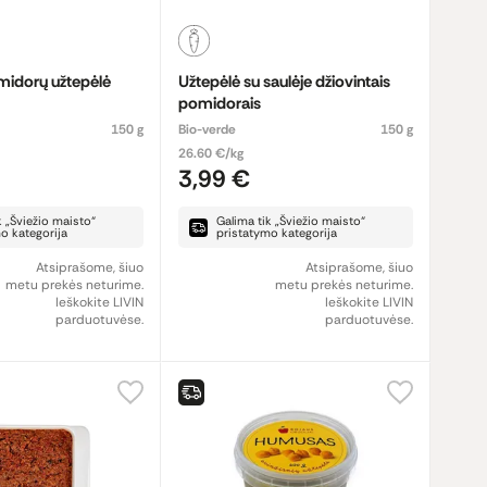
omidorų užtepėlė
Užtepėlė su saulėje džiovintais
pomidorais
150 g
Bio-verde
150 g
26.60 €/kg
3,99 €
k „Šviežio maisto“
Galima tik „Šviežio maisto“
o kategorija
pristatymo kategorija
Atsiprašome, šiuo
Atsiprašome, šiuo
metu prekės neturime.
metu prekės neturime.
Ieškokite LIVIN
Ieškokite LIVIN
parduotuvėse.
parduotuvėse.