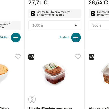
27,71 €
26,54 €
Galima tik „Šviežio maisto“
Galima ti
pristatymo kategorija
pristatym
o maisto“
1000 g
800 g
ija
Pridėti
Pridėti
ėlė su
Saulėje džiovintų pomidorų
Alyvuogių už