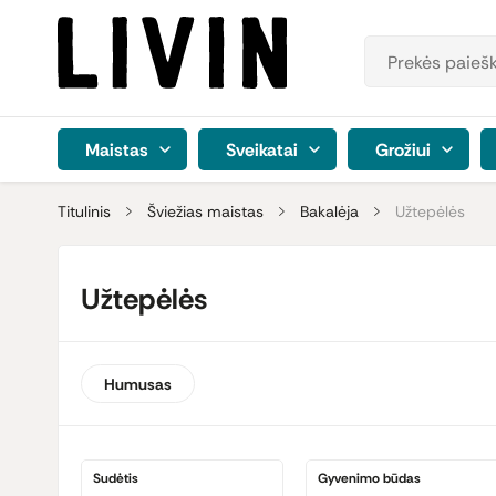
Maistas
Sveikatai
Grožiui
Titulinis
Šviežias maistas
Bakalėja
Užtepėlės
Užtepėlės
Humusas
Sudėtis
Gyvenimo būdas