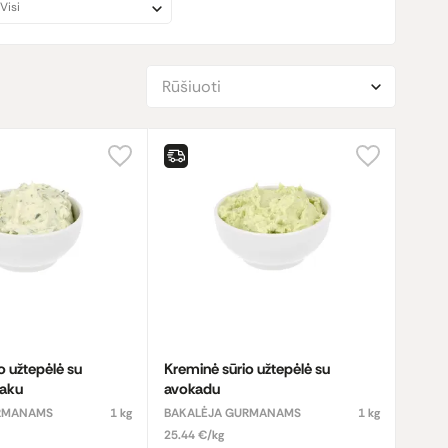
Visi
Rūšiuoti
o užtepėlė su
Kreminė sūrio užtepėlė su
naku
avokadu
URMANAMS
1 kg
BAKALĖJA GURMANAMS
1 kg
25.44 €/kg