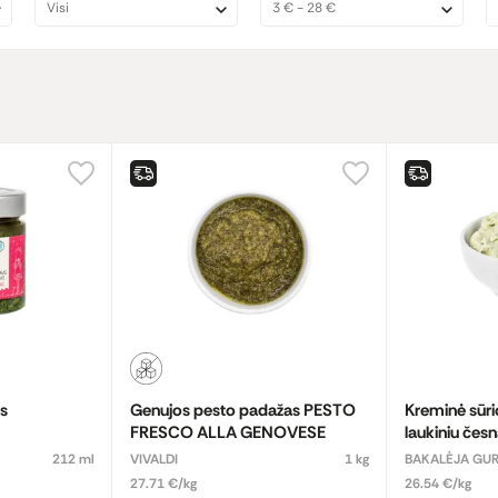
Visi
3 € - 28 €
s
Genujos pesto padažas PESTO
Kreminė sūri
FRESCO ALLA GENOVESE
laukiniu čes
212 ml
VIVALDI
1 kg
BAKALĖJA G
27.71 €/kg
26.54 €/kg