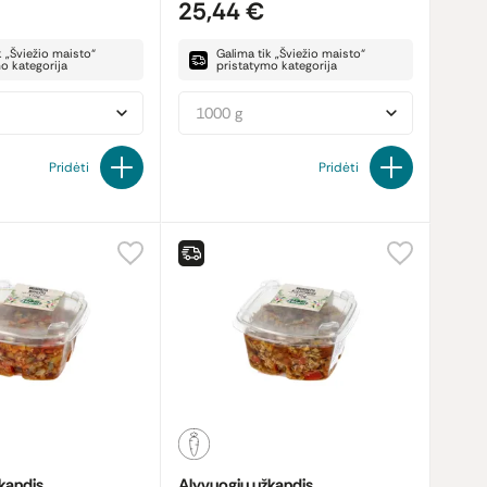
25,44 €
k „Šviežio maisto“
Galima tik „Šviežio maisto“
o kategorija
pristatymo kategorija
1000 g
Pridėti
Pridėti
kandis
Alyvuogių užkandis