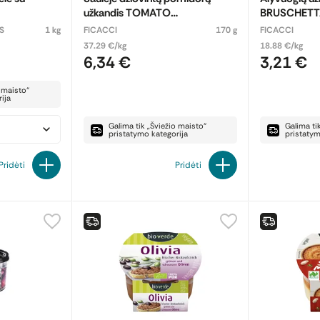
užkandis TOMATO
BRUSCHETT
BRUSCHETTA
S
1 kg
FICACCI
170 g
FICACCI
37.29 €/kg
18.88 €/kg
6,34 €
3,21 €
o maisto“
ija
Galima tik „Šviežio maisto“
Galima ti
pristatymo kategorija
pristatym
Pridėti
Pridėti