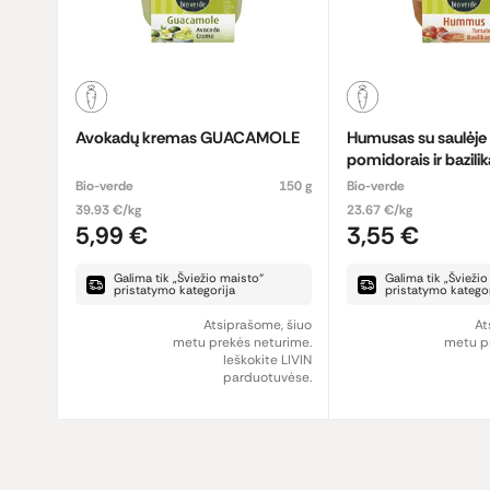
Avokadų kremas GUACAMOLE
Humusas su saulėje 
pomidorais ir bazilik
Bio-verde
150 g
Bio-verde
39.93 €/kg
23.67 €/kg
5,99 €
3,55 €
Galima tik „Šviežio maisto“
Galima tik „Švieži
pristatymo kategorija
pristatymo kategor
Atsiprašome, šiuo
At
metu prekės neturime.
metu pr
Ieškokite LIVIN
parduotuvėse.