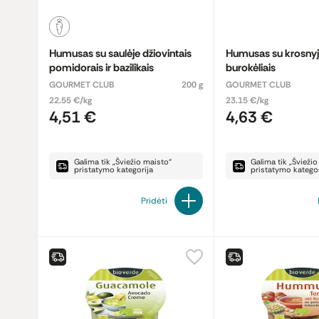
Humusas su saulėje džiovintais
Humusas su krosnyj
pomidorais ir bazilikais
burokėliais
GOURMET CLUB
200 g
GOURMET CLUB
22.55 €/kg
23.15 €/kg
4,51 €
4,63 €
Galima tik „Šviežio maisto“
Galima tik „Švieži
pristatymo kategorija
pristatymo kategor
Pridėti