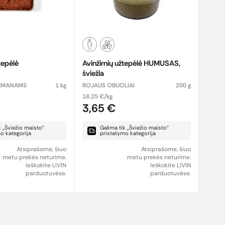
tepėlė
Avinžirnių užtepėlė HUMUSAS,
šviežia
URMANAMS
1 kg
ROJAUS OBUOLIAI
200 g
18.25 €/kg
3,65 €
k „Šviežio maisto“
Galima tik „Šviežio maisto“
o kategorija
pristatymo kategorija
Atsiprašome, šiuo
Atsiprašome, šiuo
metu prekės neturime.
metu prekės neturime.
Ieškokite LIVIN
Ieškokite LIVIN
parduotuvėse.
parduotuvėse.