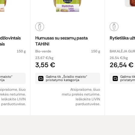
džiovintais
Humusas su sezamų pasta
Rytietiška už
ais
TAHINI
150 g
Bio-verde
150 g
BAKALĖJA G
23.67 €/kg
26.54 €/kg
3,55 €
26,54 €
o maisto“
Galima tik „Šviežio maisto“
Galima ti
ija
pristatymo kategorija
pristatym
siprašome, šiuo
Atsiprašome, šiuo
ekės neturime.
metu prekės neturime.
Ieškokite LIVIN
Ieškokite LIVIN
parduotuvėse.
parduotuvėse.