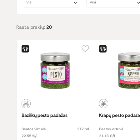
Visi
Visi
Rasta prekių:
20
Bazilikų pesto padažas
Krapų pesto padaža
Beatos virtuvė
212 ml
Beatos virtuvė
22.55 €/l
21.18 €/l