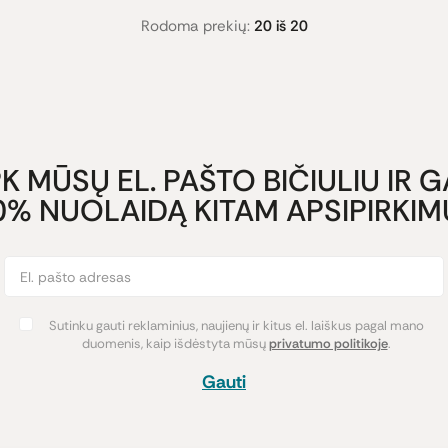
Rodoma prekių:
20 iš 20
K MŪSŲ EL. PAŠTO BIČIULIU IR 
0% NUOLAIDĄ KITAM APSIPIRKIMU
Sutinku gauti reklaminius, naujienų ir kitus el. laiškus pagal mano
duomenis, kaip išdėstyta mūsų
privatumo politikoje
.
Gauti