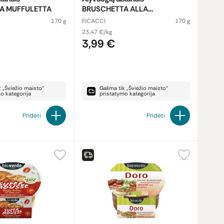
A MUFFULETTA
BRUSCHETTA ALLA
PUTTANESCA
170 g
FICACCI
170 g
23.47 €/kg
3,99 €
k „Šviežio maisto“
Galima tik „Šviežio maisto“
o kategorija
pristatymo kategorija
Pridėti
Pridėti