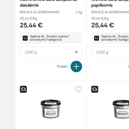
datulėmis
paprikomis
BAKALĖJA GURMANAMS
1 kg
BAKALĖJA GURMANAM
25.44 €/kg
25.44 €/kg
25,44 €
25,44 €
Galima tik „Šviežio maisto“
Galima tik „Švieži
pristatymo kategorija
pristatymo kategor
1000 g
1000 g
Pridėti