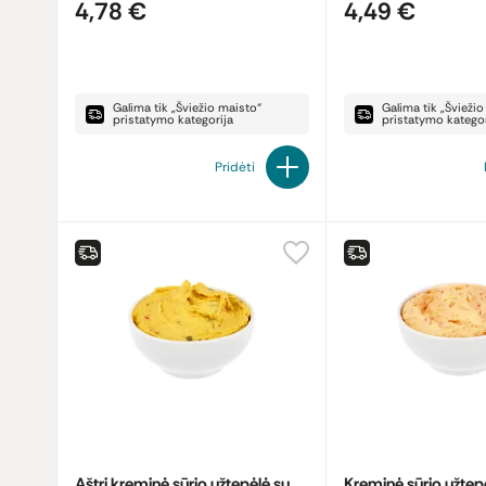
4,78 €
4,49 €
Galima tik „Šviežio maisto“
Galima tik „Švieži
pristatymo kategorija
pristatymo kategor
Pridėti
Aštri kreminė sūrio užtepėlė su
Kreminė sūrio užtep