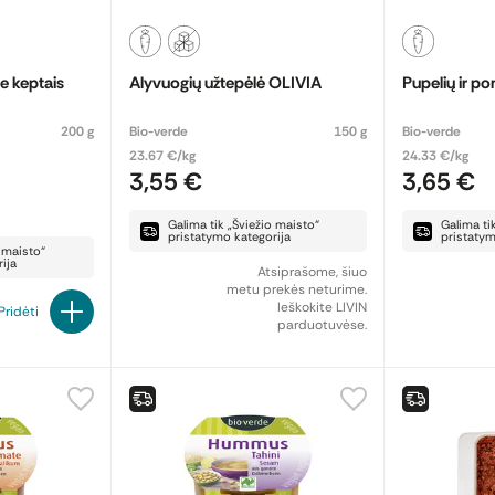
e keptais
Alyvuogių užtepėlė OLIVIA
Pupelių ir p
200 g
Bio-verde
150 g
Bio-verde
23.67 €/kg
24.33 €/kg
3,55 €
3,65 €
Galima tik „Šviežio maisto“
Galima ti
pristatymo kategorija
pristatym
o maisto“
ija
Atsiprašome, šiuo
metu prekės neturime.
Ieškokite LIVIN
Pridėti
parduotuvėse.