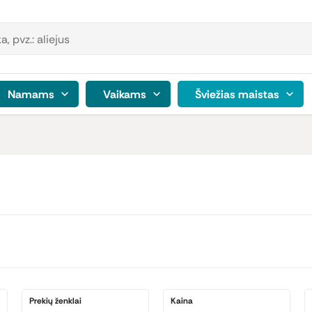
Namams
Vaikams
Šviežias maistas
Prekių ženklai
Kaina