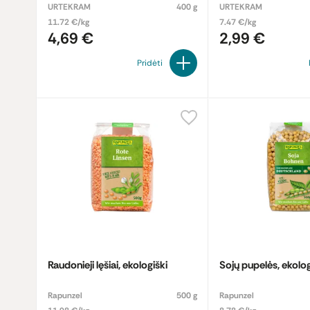
URTEKRAM
400 g
URTEKRAM
11.72 €/kg
7.47 €/kg
4,69 €
2,99 €
Pridėti
Raudonieji lęšiai, ekologiški
Sojų pupelės, ekolo
Rapunzel
500 g
Rapunzel