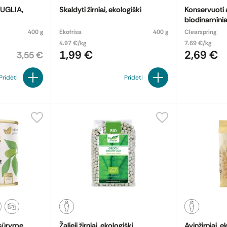
PUGLIA,
Skaldyti žirniai, ekologiški
Konservuoti a
biodinaminia
400 g
Ekofrisa
400 g
Clearspring
4.97 €/kg
7.69 €/kg
1,99 €
2,69 €
3,55 €
Pridėti
Pridėti
sūryme,
Žalieji žirniai, ekologiški
Avinžirniai, e