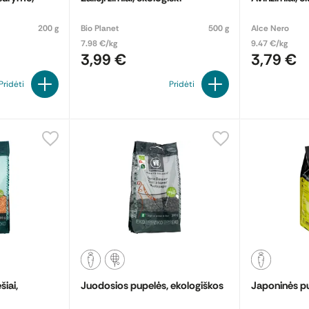
200 g
Bio Planet
500 g
Alce Nero
7.98 €/kg
9.47 €/kg
3,99 €
3,79 €
Pridėti
Pridėti
šiai,
Juodosios pupelės, ekologiškos
Japoninės pu