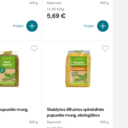
400 g
Rapunzel
500 g
11.38 €/kg
5,69 €
Pridėti
Pridėti
 pupuolės mung,
Skaldytos šlifuotos spindulinės
pupuolės mung, ekologiškos
500 g
Rapunzel
500 g