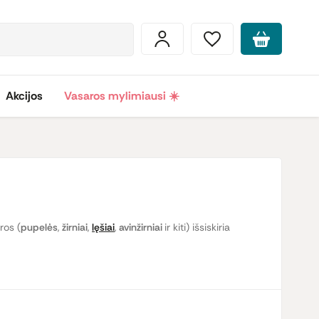
Akcijos
Vasaros mylimiausi ☀️
ros (
pupelės
,
žirniai
,
lęšiai
,
avinžirniai
ir kiti) išsiskiria
kštinius
paprasta įtraukti į kasdienį mitybos racioną.
prastą garnyrą.
Raudonieji lęšiai
idealiai tinka sriuboms
s ankštinius, o taip pat išbandykite kiek egzotiškesnius,