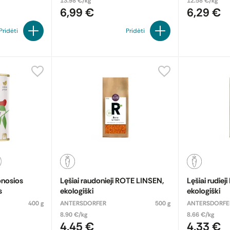
13.98 €/kg
12.58 €/kg
6,99 €
6,29 €
Pridėti
Pridėti
onosios
Lęšiai raudonieji ROTE LINSEN,
Lęšiai rudie
s
ekologiški
ekologiški
400 g
ANTERSDORFER
500 g
ANTERSDORFE
8.90 €/kg
8.66 €/kg
4,45 €
4,33 €