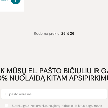
Rodoma prekių:
26 iš 26
K MŪSŲ EL. PAŠTO BIČIULIU IR 
0% NUOLAIDĄ KITAM APSIPIRKIMU
Sutinku gauti reklaminius, naujienų ir kitus el. laiškus pagal mano