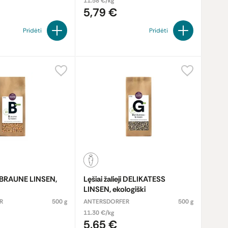
11.58 €/kg
5,79 €
Pridėti
Pridėti
ji BRAUNE LINSEN,
Lęšiai žalieji DELIKATESS
LINSEN, ekologiški
R
500 g
ANTERSDORFER
500 g
11.30 €/kg
5,65 €