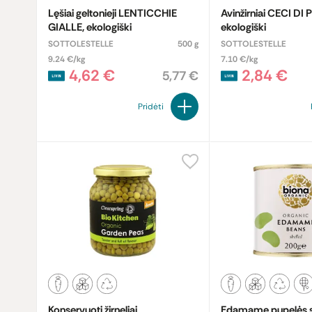
Lęšiai geltonieji LENTICCHIE
Avinžirniai CECI DI 
GIALLE, ekologiški
ekologiški
SOTTOLESTELLE
500 g
SOTTOLESTELLE
9.24 €/kg
7.10 €/kg
4,62 €
2,84 €
5,77 €
Pridėti
Konservuoti žirneliai,
Edamame pupelės 