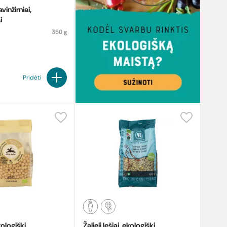
vinžirniai,
i
350 g
Pridėti
kologiški
Žalieji lęšiai, ekologiški