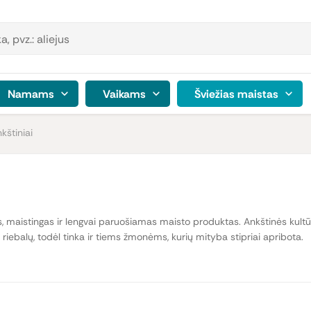
Namams
Vaikams
Šviežias maistas
kštiniai
s, maistingas ir lengvai paruošiamas maisto produktas. Ankštinės kultū
ir riebalų, todėl tinka ir tiems žmonėms, kurių mityba stipriai apribota.
 bet turi ir skirtingus amino rūgščių rinkinius, mineralus bei vitaminus.
An
getariškus patiekalus: sriubas, troškinius, salotas. Lęšiai gali pakeisti į
rie idealiai dera rytietiškos virtuvės patiekaluose. Ruoškite jau pamėgtu