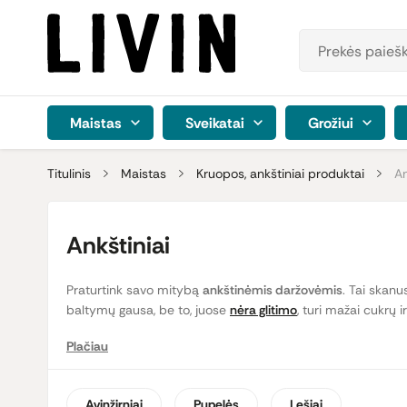
Maistas
Sveikatai
Grožiui
Titulinis
Maistas
Kruopos, ankštiniai produktai
An
Ankštiniai
Praturtink savo mitybą
ankštinėmis daržovėmis
. Tai skanu
baltymų gausa, be to, juose
nėra glitimo
, turi mažai cukrų 
Plačiau
Skirtingų rūšių lęšiai, žirniai ir pupelės
skiriasi ne tik skoniu,
Virtomis
pupelėmis
praturtinsi įvairiausius mėsiškus bei ve
Avinžirniai
Pupelės
Lęšiai
paįvairinti ir sutirštinti. Sparčiai populiarėja ir
avinžirniai
, ku