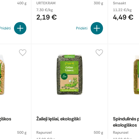
400 g
URTEKRAM
300 g
Smaakt
7.30 €/kg
11.22 €/kg
2,19 €
4,49 €
Pridėti
Pridėti
giškos
Žalieji lęšiai, ekologiški
Spindulinės
ekologiškos
500 g
Rapunzel
500 g
Rapunzel