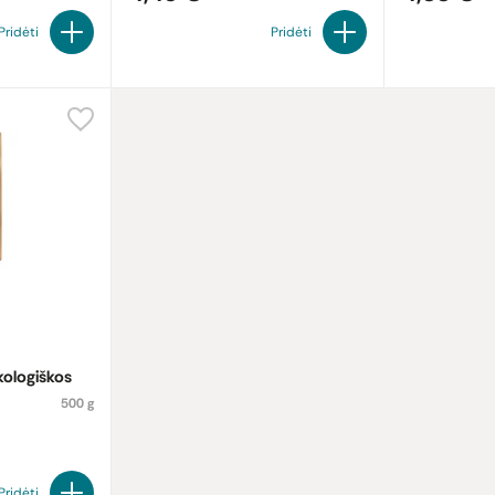
Pridėti
Pridėti
ologiškos
500 g
Pridėti