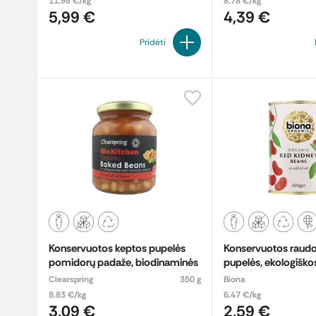
11.98 €/kg
8.78 €/kg
5,99 €
4,39 €
Pridėti
Konservuotos keptos pupelės
Konservuotos raud
pomidorų padaže, biodinaminės
pupelės, ekologiško
Clearspring
350 g
Biona
8.83 €/kg
6.47 €/kg
3,09 €
2,59 €