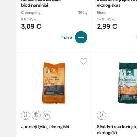
biodinaminiai
ekologiškos
Clearspring
350 g
Biona
8.83 €/kg
14.95 €/kg
3,09 €
2,99 €
Pridėti
Juodieji lęšiai, ekologiški
Skaldyti raudonieji lę
ekologiški