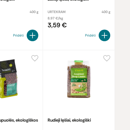
400 g
URTEKRAM
400 g
8.97 €/kg
3,59 €
Pridėti
Pridėti
puolės, ekologiškos
Rudieji lęšiai, ekologiški