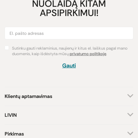
NUOLAIDĄ KITAM
APSIPIRKIMUI!
Sutinku gauti reklaminius, naujienų ir kitus el. laiškus pagal mano
duomenis, kaip išdėstyta mūsų
privatumo politikoje
.
Gauti
Klientų aptarnavimas
+370 659 44144
LIVIN
Rašyti užklausą
Apie mus
Kontaktai
Atsakome darbo dienomis
Pirkimas