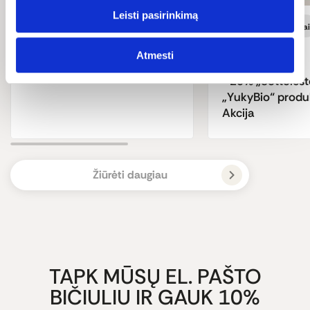
Leisti pasirinkimą
LIVIN
Užkandžiai
LIVIN
Pasiūlymai
Pasiūlymai
Atmesti
–20 % vaikams skirtiems
produktams | Akcija
–20% „Sottoleste
„YukyBio“ produ
Akcija
Žiūrėti daugiau
TAPK MŪSŲ EL. PAŠTO
BIČIULIU IR GAUK 10%