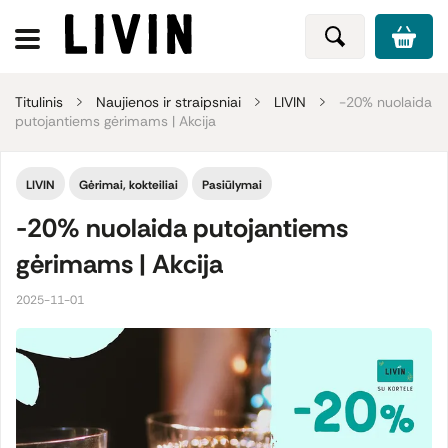
Titulinis
Naujienos ir straipsniai
LIVIN
-20% nuolaida
putojantiems gėrimams | Akcija
LIVIN
Gėrimai, kokteiliai
Pasiūlymai
-20% nuolaida putojantiems
gėrimams | Akcija
2025-11-01