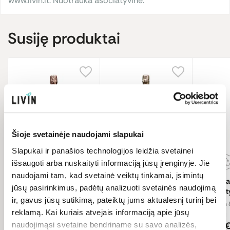
www.livin.lt. Nuotrauka asociatyvinė.
Susiję produktai
Šioje svetainėje naudojami slapukai
Slapukai ir panašios technologijos leidžia svetainei
išsaugoti arba nuskaityti informaciją jūsų įrenginyje. Jie
naudojami tam, kad svetainė veiktų tinkamai, įsimintų
Putojantis vynas
Putojantis vynas
Raudona
jūsų pasirinkimus, padėtų analizuoti svetainės naudojimą
„Noughty Sparkling
„Noughty Sparkling
„Nought
ir, gavus jūsų sutikimą, pateiktų jums aktualesnį turinį bei
Rose“, nealkoholinis
Brut“, nealkoholinis
nealkoho
Thomson & Scott
750 ml
Thomson & Scott
750 ml
Thomson &
reklamą. Kai kuriais atvejais informaciją apie jūsų
15.99 €/l
15.99 €/l
19.99 €/l
11,99 €
11,99 €
14,99 
naudojimąsi svetaine bendriname su savo analizės,