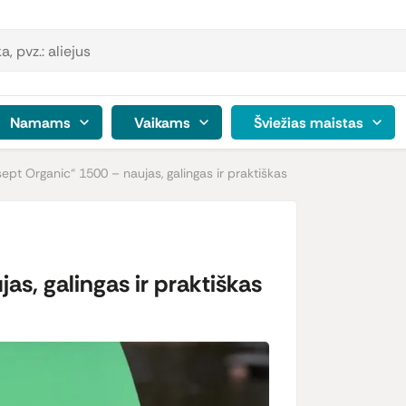
Namams
Vaikams
Šviežias maistas
sept Organic“ 1500 – naujas, galingas ir praktiškas
as, galingas ir praktiškas