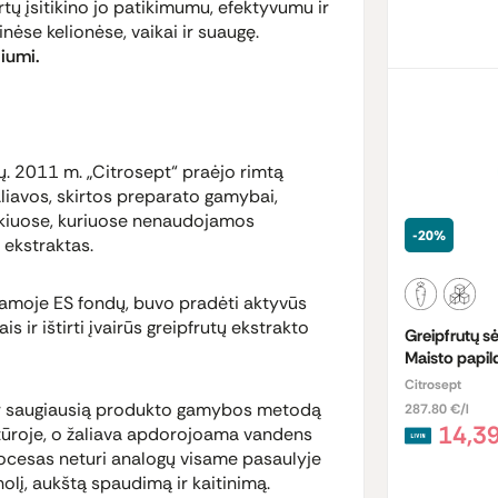
tų įsitikino jo patikimumu, efektyvumu ir
ėse kelionėse, vaikai ir suaugę.
iumi.
ų. 2011 m. „Citrosept“ praėjo rimtą
liavos, skirtos preparato gamybai,
ūkiuose, kuriuose nenaudojamos
-20%
s ekstraktas.
jamoje ES fondų, buvo pradėti aktyvūs
s ir ištirti įvairūs greipfrutų ekstrakto
Greipfrutų sė
Maisto papil
Citrosept
 ir saugiausią produkto gamybos metodą
287.80 €/l
14,3
ūroje, o žaliava apdorojoama vandens
procesas neturi analogų visame pasaulyje
holį, aukštą spaudimą ir kaitinimą.