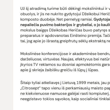
Už šį atradimą turime būti dėkingi mokslininkui ir va
obuolys, ir jis ne nukrito gydytojui Džeikobui Herič
komposto duobėje. Net pernelyg ramiai.
Gydytojas
nepaliečia puvimo bakterijos ir grybeliai, o jo kau
mokslus baigęs Džeikobas Heričas buvo patyręs sp
preparatus ir apdovanotas Einšteino premija. Tač
tai, jog apie jo išrastą greipfrutų sėklų ekstraktą 
Mokslinėse konferencijose ir akademinėse bendru
darželiuose, virtuvėse. Naujas, efektyvus bei natū
įkyrios TV reklamos su dosniai apmokėtomis garseny
apie jį skrieja žaibišku greičiu iš lūpų į lūpas.
Šitaip tyliai atkeliavęs į Lietuvą 1999 metais, jau
„Citrosept“ tapo vienu iš perkamiausių maisto papild
ne kiekvienuose namuose galėjai rasti kompiuterį,
neegzistavo tokios sąvokos, kaip socialiniai tinklai