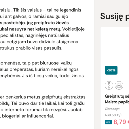
isiui. Tik šis vaisius – tai ne legendinis
Susiję 
ui ant galvos, o ramiai sau gulėjo
 pastebėjo, jog greipfruto žievės
liukai nesuyra net keletą metų.
Vokietijoje
ecialistas, nagrinėjęs natūralius
iau netgi jam buvo didžiulė staigmena
netrukus prabilo visas pasaulis.
omenėse, taip pat biuruose, vaikų
ralus preparatas, kuriam nereikalingos
-20%
bėmis. Jis iš tiesų veikia, todėl žinios
Greipfrutų sė
 per penkerius metus greipfrutų ekstraktas
Maisto papil
ų. Tai buvo dar tie laikai, kai toli gražu
 o interneto forumai tik mezgėsi. Juolab
Citrosept
,
blogeriai
ar
influenceriai
.
439.50 €/l
8,79