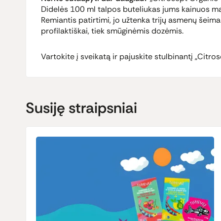
Didelės 100 ml talpos buteliukas jums kainuos ma
Remiantis patirtimi, jo užtenka trijų asmenų šeima
profilaktiškai, tiek smūginėmis dozėmis.
Vartokite į sveikatą ir pajuskite stulbinantį „Cit
Susiję straipsniai