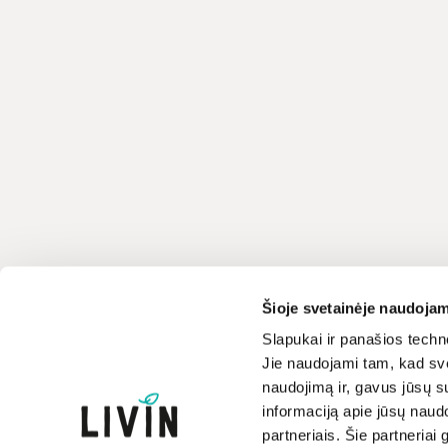
Klientų aptarnavimas
LIVIN
Šioje svetainėje naudojam
+370 659 44144
Apie mus
Slapukai ir panašios techno
Jie naudojami tam, kad sve
Kontaktai
Rašyti užklausą
naudojimą ir, gavus jūsų su
Parduotuvės
informaciją apie jūsų naud
Atsakome darbo dienomis
Prekių ženklai
8-17 val.
partneriais. Šie partneriai 
Paramos iniciatyva