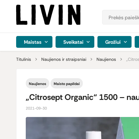
Maistas
Sveikatai
Grožiui
Titulinis
Naujienos ir straipsniai
Naujienos
„Citro
Naujienos
Maisto papildai
„Citrosept Organic“ 1500 – nauj
2021-09-30