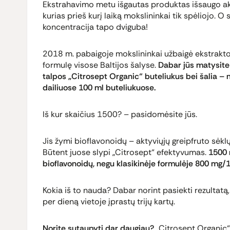
Ekstrahavimo metu išgautas produktas išsaugo ak
kurias prieš kurį laiką mokslininkai tik spėliojo.
koncentracija tapo dviguba!
2018 m. pabaigoje mokslininkai užbaigė ekstrakto 
formulę visose Baltijos šalyse.
Dabar jūs matysite 
talpos „Citrosept Organic“ buteliukus bei šalia – 
dailiuose 100 ml buteliukuose.
Iš kur skaičius 1500? – pasidomėsite jūs.
Jis žymi bioflavonoidų – aktyviųjų greipfruto sėk
Būtent juose slypi „Citrosept“ efektyvumas.
1500 
bioflavonoidų, negu klasikinėje formulėje 800 mg/
Kokia iš to nauda? Dabar norint pasiekti rezultatą,
per dieną vietoje įprastų trijų kartų.
Norite sutaupyti dar daugiau?
„Citrosept Organic“