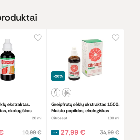
produktai
-20%
klų ekstraktas.
Greipfrutų sėklų ekstraktas 1500.
das, ekologiškas
Maisto papildas, ekologiškas
20 ml
Citrosept
100 ml
 €
27,99 €
10,99 €
34,99 €