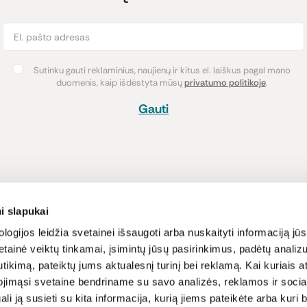
Sutinku gauti reklaminius, naujienų ir kitus el. laiškus pagal mano
duomenis, kaip išdėstyta mūsų
privatumo politikoje
.
Gauti
Pirkimas
Informacija
i slapukai
Atsiskaitymo būdai
Lojalumo pro
logijos leidžia svetainei išsaugoti arba nuskaityti informaciją jūs
tainė veiktų tinkamai, įsimintų jūsų pasirinkimus, padėtų analizu
Pristatymas
Naujienos ir s
tikimą, pateiktų jums aktualesnį turinį bei reklamą. Kai kuriais a
Prekių grąžinimas
Receptai
ojimąsi svetaine bendriname su savo analizės, reklamos ir sociali
Sąlygos ir nu
gali ją susieti su kita informacija, kurią jiems pateikėte arba kuri
Privatumo poli