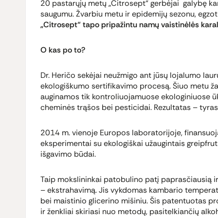
20 pastarųjų metų „Citrosept“ gerbėjai galybę kar
saugumu. Žvarbiu metu ir epidemijų sezonu, egzotin
„Citrosept“ tapo pripažintu namų vaistinėlės karal
O kas po to?
Dr. Heričo sekėjai neužmigo ant jūsų lojalumo laur
ekologiškumo sertifikavimo procesą. Šiuo metu ža
auginamos tik kontroliuojamuose ekologiniuose 
cheminės trąšos bei pesticidai. Rezultatas – tyra
2014 m. vienoje Europos laboratorijoje, finansuo
eksperimentai su ekologiškai užaugintais greipfrutai
išgavimo būdai.
Taip mokslininkai patobulino patį paprasčiausią
– ekstrahavimą. Jis vykdomas kambario temperat
bei maistinio glicerino mišiniu. Šis patentuotas 
ir ženkliai skiriasi nuo metodų, pasitelkiančių alko