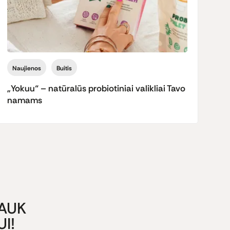
Naujienos
Buitis
N
„Yokuu“ – natūralūs probiotiniai valikliai Tavo
Na
namams
Ca
GAUK
I!