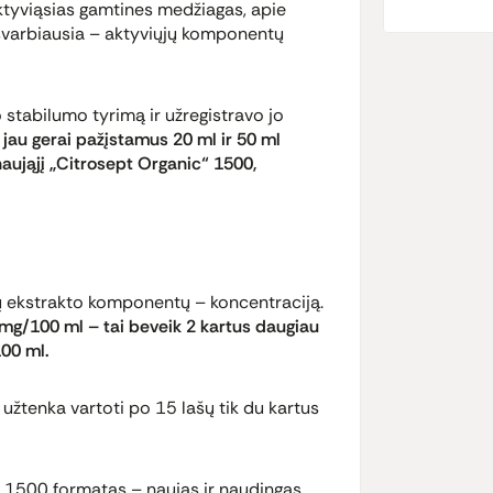
tyviąsias gamtines medžiagas, apie
 O svarbiausia – aktyviųjų komponentų
stabilumo tyrimą ir užregistravo jo
jau gerai pažįstamus 20 ml ir 50 ml
naująjį „Citrosept Organic“ 1500,
lų ekstrakto komponentų – koncentraciją.
mg/100 ml – tai beveik 2 kartus daugiau
100 ml.
 užtenka vartoti po 15 lašų tik du kartus
 1500 formatas – naujas ir naudingas.