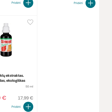
Pridėti
Pridėti
klų ekstraktas.
das, ekologiškas
50 ml
9 €
17,99 €
Pridėti