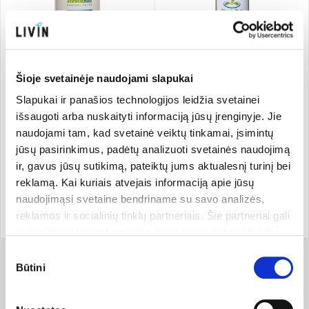
Šioje svetainėje naudojami slapukai
Slapukai ir panašios technologijos leidžia svetainei
Steviolio glikozido pagrindu
Steviolio glikozido pagrindu
sudarytas saldiklis, tabletės
sudarytas saldiklis, skystas
išsaugoti arba nuskaityti informaciją jūsų įrenginyje. Jie
REB-A
naudojami tam, kad svetainė veiktų tinkamai, įsimintų
SteviaBalt
600 x 60 mg
SteviaBalt
50 ml
0.02 €/vnt
119.80 €/l
jūsų pasirinkimus, padėtų analizuoti svetainės naudojimą
11,98 €
5,99 €
ir, gavus jūsų sutikimą, pateiktų jums aktualesnį turinį bei
reklamą. Kai kuriais atvejais informaciją apie jūsų
naudojimąsi svetaine bendriname su savo analizės,
Pridėti
Pridėti
reklamos ir socialinių tinklų partneriais. Šie partneriai gali
ją susieti su kita informacija, kurią jiems pateikėte arba
kuri buvo surinkta naudojantis jų paslaugomis. Galite
Sutikimo
pasirinkti, su kuriomis slapukų kategorijomis sutinkate.
Būtini
pasirinkimas
Savo sutikimą galite bet kada pakeisti arba atšaukti
slapukų nustatymuose. Atkreipiame dėmesį, kad
Rodoma prekių:
2 iš 2