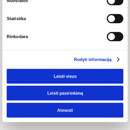
Nuostatos
atsisakius tam tikrų slapukų dalis svetainės funkcijų gali
veikti netinkamai.
Statistika
TAPK MŪSŲ EL. PAŠTO
BIČIULIU IR GAUK 10%
Rinkodara
NUOLAIDĄ KITAM
APSIPIRKIMUI!
Rodyti informaciją
Leisti visus
Sutinku gauti reklaminius, naujienų ir kitus el. laiškus pagal mano
Leisti pasirinkimą
duomenis, kaip išdėstyta mūsų
privatumo politikoje
.
Gauti
Atmesti