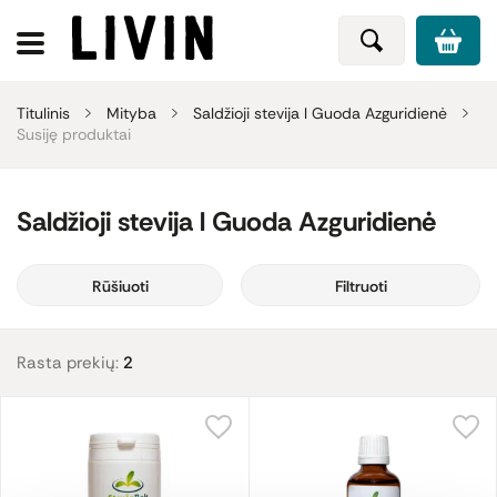
Titulinis
Mityba
Saldžioji stevija l Guoda Azguridienė
Susiję produktai
Saldžioji stevija l Guoda Azguridienė
Rūšiuoti
Filtruoti
Rasta prekių:
2