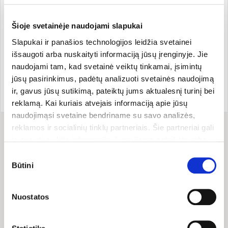
Šioje svetainėje naudojami slapukai
Slapukai ir panašios technologijos leidžia svetainei
išsaugoti arba nuskaityti informaciją jūsų įrenginyje. Jie
Mityba
Maisto papildai
Mityba
naudojami tam, kad svetainė veiktų tinkamai, įsimintų
Rudenį pats laikas pasiruošti
Daržovių troškiniai – sveikatai,
jūsų pasirinkimus, padėtų analizuoti svetainės naudojimą
šaltajam sezonui l Tautvilė
skoniui, fantazijai l Guoda
ir, gavus jūsų sutikimą, pateiktų jums aktualesnį turinį bei
Šliažaitė
Azguridienė
reklamą. Kai kuriais atvejais informaciją apie jūsų
naudojimąsi svetaine bendriname su savo analizės,
reklamos ir socialinių tinklų partneriais. Šie partneriai gali
ją susieti su kita informacija, kurią jiems pateikėte arba
kuri buvo surinkta naudojantis jų paslaugomis. Galite
Sutikimo
Rodoma įrašų:
2 iš 2
pasirinkti, su kuriomis slapukų kategorijomis sutinkate.
Būtini
pasirinkimas
Savo sutikimą galite bet kada pakeisti arba atšaukti
slapukų nustatymuose. Atkreipiame dėmesį, kad
Nuostatos
atsisakius tam tikrų slapukų dalis svetainės funkcijų gali
TAPK MŪSŲ EL. PAŠTO
veikti netinkamai.