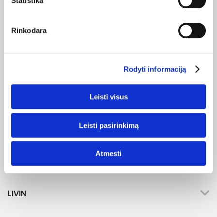
BIČIULIU IR GAUK 10%
Statistika
NUOLAIDĄ KITAM
APSIPIRKIMUI!
Rinkodara
Rodyti informaciją
Sutinku gauti reklaminius, naujienų ir kitus el. laiškus pagal mano
Leisti visus
duomenis, kaip išdėstyta mūsų
privatumo politikoje
.
Gauti
Leisti pasirinkimą
Atmesti
Klientų aptarnavimas
+370 659 44144
LIVIN
Rašyti užklausą
Apie mus