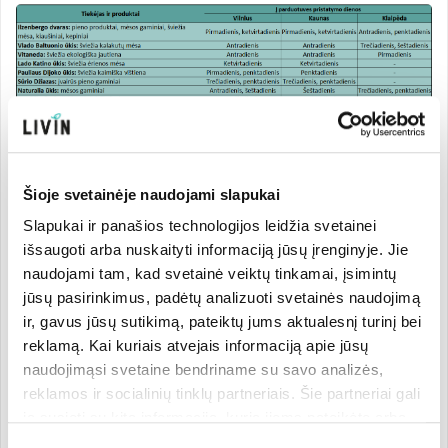
Šviežiais maisto produktais prekiaujame šiose LIVIN
parduotuvėse:
Šioje svetainėje naudojami slapukai
Slapukai ir panašios technologijos leidžia svetainei
Vilnius Vokiečių g. 13, tel. +370 610 65340
Vilnius PC Panorama, Saltoniškių g. 9, tel. +370 616
išsaugoti arba nuskaityti informaciją jūsų įrenginyje. Jie
20126
naudojami tam, kad svetainė veiktų tinkamai, įsimintų
Vilnius PC G9, Gedimino pr. 9, tel. +370 650 29718
jūsų pasirinkimus, padėtų analizuoti svetainės naudojimą
Kaunas PPC Akropolis, K. Mindaugo pr. 49, tel. +370
ir, gavus jūsų sutikimą, pateiktų jums aktualesnį turinį bei
659 93046
reklamą. Kai kuriais atvejais informaciją apie jūsų
Kaunas Hyper Maxima XXX, Savanorių pr. 255, tel.
naudojimąsi svetaine bendriname su savo analizės,
+370 659 03664
reklamos ir socialinių tinklų partneriais. Šie partneriai gali
Kaunas Laisvės al. 79, tel. +370 640 25940
ją susieti su kita informacija, kurią jiems pateikėte arba
Kaunas PLC Mega, Islandijos pl. 32, tel.
kuri buvo surinkta naudojantis jų paslaugomis. Galite