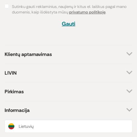
Sutinku gauti reklaminius, naujienų ir kitus el. laiškus pagal mano
duomenis, kaip išdėstyta mūsų
privatumo politikoje
.
Gauti
Klientų aptarnavimas
+370 659 44144
LIVIN
Rašyti užklausą
Apie mus
Kontaktai
Atsakome darbo dienomis
Pirkimas
8-17 val.
Parduotuvės
Atsiskaitymo būdai
Prekių ženklai
Pristatymas
Informacija
Paramos iniciatyva
Prekių grąžinimas
Lojalumo programa
Dovanų kuponai
Naujienos ir straipsniai
Lietuvių
Receptai