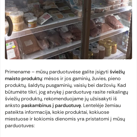
Primename – mūsų parduotuvėse galite įsigyti
šviežių
maisto produktų
: mėsos ir jos gaminių, žuvies, pieno
produktų, šaldytų pusgaminių, vaisių bei daržovių. Kad
būtumėte tikri, jog atvykę į parduotuvę rasite reikalingų
šviežių produktų, rekomenduojame jų užsisakyti iš
anksto
paskambinus į parduotuvę
. Lentelėje žemiau
pateikta informacija, kokie produktai, kokiuose
miestuose ir kokiomis dienomis yra pristatomi į mūsų
parduotuves: