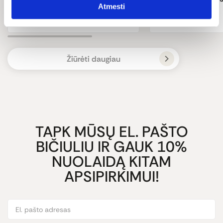
sveikatai ir FISH4EVER
Atmesti
metais?
naujienos
Žiūrėti daugiau
TAPK MŪSŲ EL. PAŠTO
BIČIULIU IR GAUK 10%
NUOLAIDĄ KITAM
APSIPIRKIMUI!