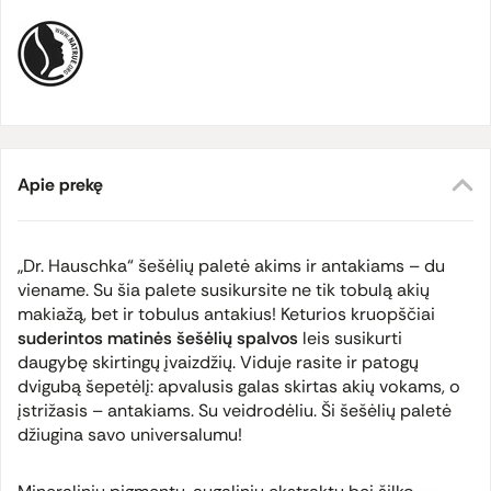
Apie prekę
„Dr. Hauschka“ šešėlių paletė akims ir antakiams – du
viename. Su šia palete susikursite ne tik tobulą akių
makiažą, bet ir tobulus antakius! Keturios kruopščiai
suderintos matinės šešėlių spalvos
leis susikurti
daugybę skirtingų įvaizdžių. Viduje rasite ir patogų
dvigubą šepetėlį: apvalusis galas skirtas akių vokams, o
įstrižasis – antakiams. Su veidrodėliu. Ši šešėlių paletė
džiugina savo universalumu!