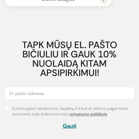
TAPK MŪSŲ EL. PAŠTO
BIČIULIU IR GAUK 10%
NUOLAIDĄ KITAM
APSIPIRKIMUI!
Sutinku gauti reklaminius, naujienų ir kitus el. laiškus pagal mano
duomenis, kaip išdėstyta mūsų
privatumo politikoje
.
Gauti