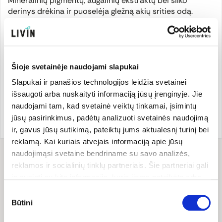
Mineralinių pigmentų, augalinių ekstraktų bei šilko
derinys drėkina ir puoselėja gležną akių srities odą.
Natūrali kosmetika, sertifikuota „NaTrue“.
Šioje svetainėje naudojami slapukai
Gamintojas
Slapukai ir panašios technologijos leidžia svetainei
išsaugoti arba nuskaityti informaciją jūsų įrenginyje. Jie
naudojami tam, kad svetainė veiktų tinkamai, įsimintų
Prekės ženklo šalis:
Prekės kodas:
HAUSD4486
jūsų pasirinkimus, padėtų analizuoti svetainės naudojimą
Vokietija
EAN kodas:
402082904486
ir, gavus jūsų sutikimą, pateiktų jums aktualesnį turinį bei
reklamą. Kai kuriais atvejais informaciją apie jūsų
naudojimąsi svetaine bendriname su savo analizės,
Sudėtis
reklamos ir socialinių tinklų partneriais. Šie partneriai gali
ją susieti su kita informacija, kurią jiems pateikėte arba
Sudėtis (INCI): spalvos 01, 02, 03, 04: Talc, Mica, Magnesium
kuri buvo surinkta naudojantis jų paslaugomis. Galite
Sutikimo
Stearate, Caprylic/Capric Triglyceride, Silk (Serica) Powder,
pasirinkti, su kuriomis slapukų kategorijomis sutinkate.
Būtini
pasirinkimas
Silica, Diatomaceous Earth (Solum Diatomeae), Anthyllis
Savo sutikimą galite bet kada pakeisti arba atšaukti
Vulneraria Extract, Hamamelis Virginiana (Witch Hazel)