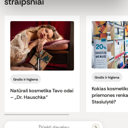
straipsniai
Grožis ir higiena
Grožis ir higiena
Kokias kosmetik
Natūrali kosmetika Tavo odai
priemones renka
– „Dr. Hauschka“
Stasiulytė?
Žiūrėti daugiau