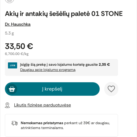
Akių ir antakių šešėlių paletė 01 STONE
Dr. Hauschka
5.3 g
33,50 €
6,700.00 €/kg
Įsigiję šią prekę į savo lojalumo kortelę gausite
2,35 €
Daugiau apie lojalumo programą
Į krepšelį
Likutis fizinėse parduotuvėse
Nemokamas pristatymas
perkant už 39€ ar daugiau,
atrinktiems terminalams.