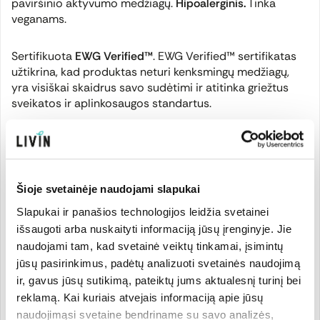
paviršinio aktyvumo medžiagų.
Hipoalerginis.
Tinka
veganams.
Sertifikuota
EWG Verified™
. EWG Verified™ sertifikatas
užtikrina, kad produktas neturi kenksmingų medžiagų,
yra visiškai skaidrus savo sudėtimi ir atitinka griežtus
sveikatos ir aplinkosaugos standartus.
Naudojimo būdas
: Atsižvelgti į drabužių etiketėse
pateiktus skalbimo simbolius ir temperatūrų nuorodas.
Šioje svetainėje naudojami slapukai
Dozavimas: priemonę dozuoti taip, kaip pavaizduota ant
pakuotės bei atsižvelgti į drabužių etiketėse pateiktus
Slapukai ir panašios technologijos leidžia svetainei
skalbimo simbolius ir temperatūrų nuorodas. Dėmių
išsaugoti arba nuskaityti informaciją jūsų įrenginyje. Jie
valymas: užpilti skalbiklio ant dėmės, šiek tiek palaukus
naudojami tam, kad svetainė veiktų tinkamai, įsimintų
patrinti ir skalbti.
jūsų pasirinkimus, padėtų analizuoti svetainės naudojimą
ir, gavus jūsų sutikimą, pateiktų jums aktualesnį turinį bei
Saugoti nuo vaikų. Vengti patekimo į akis. Patekus į akis,
reklamą. Kai kuriais atvejais informaciją apie jūsų
nedelsiant gerai praplauti vandeniu ir kreiptis į gydytoją.
naudojimąsi svetaine bendriname su savo analizės,