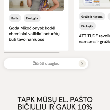
Grožis ir higiena
Buitis
Ekologija
Ekologija
Goda Mikočionytė: kodėl
cheminiai valikliai neturėtų
ATTITUDE revoli
būti tavo namuose
namams ir grožiu
Žiūrėti daugiau
TAPK MŪSŲ EL. PAŠTO
BIČIULIU IR GAUK 10%