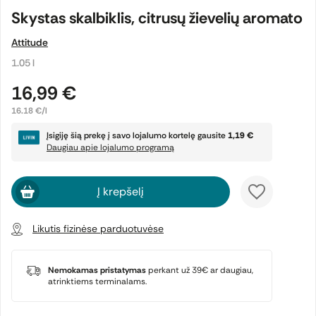
Skystas skalbiklis, citrusų žievelių aromato
Attitude
1.05 l
16,99 €
16.18 €/l
Įsigiję šią prekę į savo lojalumo kortelę gausite
1,19 €
Daugiau apie lojalumo programą
Į krepšelį
Likutis fizinėse parduotuvėse
Nemokamas pristatymas
perkant už 39€ ar daugiau,
atrinktiems terminalams.