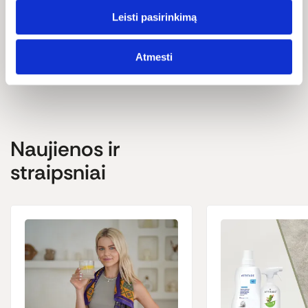
terpineol (citrus), decanal (citrus), allyl caproate (sweet fruit).
Leisti pasirinkimą
Atmesti
Naujienos ir
straipsniai