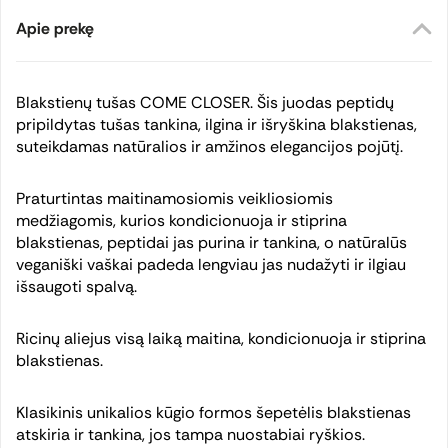
Apie prekę
Blakstienų tušas COME CLOSER. Šis juodas peptidų
pripildytas tušas tankina, ilgina ir išryškina blakstienas,
suteikdamas natūralios ir amžinos elegancijos pojūtį.
Praturtintas maitinamosiomis veikliosiomis
medžiagomis, kurios kondicionuoja ir stiprina
blakstienas, peptidai jas purina ir tankina, o natūralūs
veganiški vaškai padeda lengviau jas nudažyti ir ilgiau
išsaugoti spalvą.
Ricinų aliejus visą laiką maitina, kondicionuoja ir stiprina
blakstienas.
Klasikinis unikalios kūgio formos šepetėlis blakstienas
atskiria ir tankina, jos tampa nuostabiai ryškios.