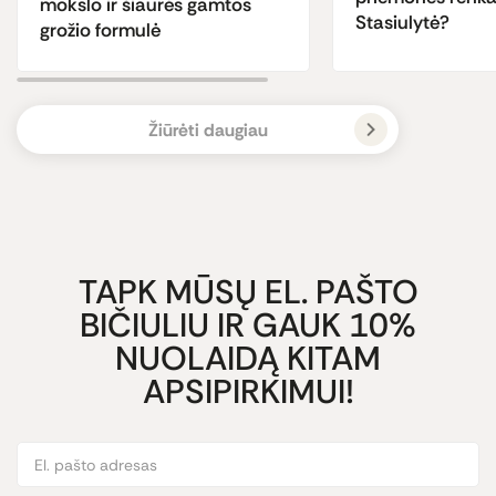
mokslo ir šiaurės gamtos
Stasiulytė?
grožio formulė
Žiūrėti daugiau
TAPK MŪSŲ EL. PAŠTO
BIČIULIU IR GAUK 10%
NUOLAIDĄ KITAM
APSIPIRKIMUI!