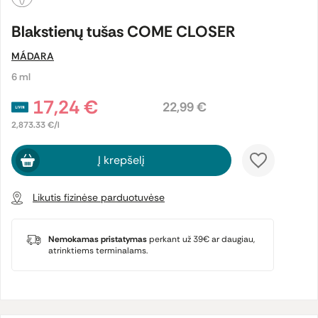
Blakstienų tušas COME CLOSER
MÁDARA
6 ml
17,24 €
22,99 €
2,873.33 €/l
Į krepšelį
Likutis fizinėse parduotuvėse
Nemokamas pristatymas
perkant už 39€ ar daugiau,
atrinktiems terminalams.