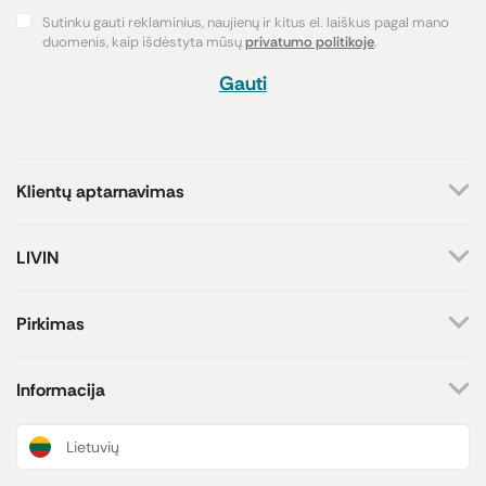
Sutinku gauti reklaminius, naujienų ir kitus el. laiškus pagal mano
duomenis, kaip išdėstyta mūsų
privatumo politikoje
.
Gauti
Klientų aptarnavimas
+370 659 44144
LIVIN
Rašyti užklausą
Apie mus
Kontaktai
Atsakome darbo dienomis
Pirkimas
8-17 val.
Parduotuvės
Atsiskaitymo būdai
Prekių ženklai
Pristatymas
Informacija
Paramos iniciatyva
Prekių grąžinimas
Lojalumo programa
Dovanų kuponai
Naujienos ir straipsniai
Lietuvių
Receptai