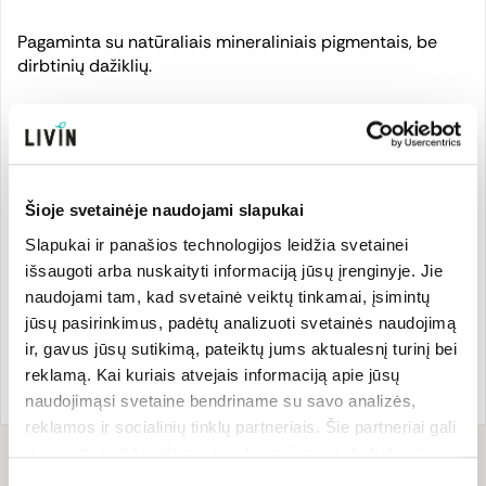
Pagaminta su natūraliais mineraliniais pigmentais, be
dirbtinių dažiklių.
Sertifikuota ECOCERT ir COSMOS NATURAL, kaip
natūrali kosmetika.
Tinka veganams.
Šioje svetainėje naudojami slapukai
Slapukai ir panašios technologijos leidžia svetainei
išsaugoti arba nuskaityti informaciją jūsų įrenginyje. Jie
Gamintojas
naudojami tam, kad svetainė veiktų tinkamai, įsimintų
jūsų pasirinkimus, padėtų analizuoti svetainės naudojimą
ir, gavus jūsų sutikimą, pateiktų jums aktualesnį turinį bei
Prekės kodas:
MADAD1008
reklamą. Kai kuriais atvejais informaciją apie jūsų
EAN kodas:
475222301008
naudojimąsi svetaine bendriname su savo analizės,
reklamos ir socialinių tinklų partneriais. Šie partneriai gali
ją susieti su kita informacija, kurią jiems pateikėte arba
kuri buvo surinkta naudojantis jų paslaugomis. Galite
Sudėtis
Sutikimo