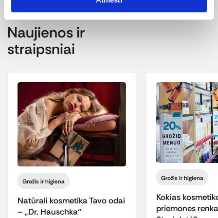
Produkto sudedamųjų dalių sąrašas kartais gali keistis ir
Naujienos ir
skirtis, todėl visą naujausią informaciją visada rasite ant
produkto pakuotės.
straipsniai
Grožis ir higiena
Grožis ir higiena
Kokias kosmetik
Natūrali kosmetika Tavo odai
priemones renka
– „Dr. Hauschka“