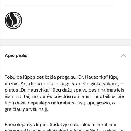
Apie prekę
Tobulos lūpos bet kokia proga su „Dr. Hauschka“
lūpų
dažais
. Ar į darbą, ar su draugais, ar ištaigingą vakarėlį –
platus „Dr. Hauschka“ lūpų dažų spalvų pasirinkimas leis
išsirinkti tai, kas derės prie Jūsų stiliaus ir nuotaikos. Šie
lūpų dažai nepaslėps natūralaus Jūsų lūpų grožio, o
greičiau paryškins jį.
Puoselėjantys lūpas. Sudėtyje natūralūs mineraliniai
pigmentai ir augalų ekstraktai, aliejai, vaškai – viskas, kas