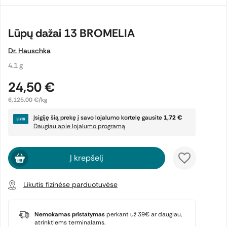
Lūpų dažai 13 BROMELIA
Dr. Hauschka
4.1 g
24,50 €
6,125.00 €/kg
Įsigiję šią prekę į savo lojalumo kortelę gausite
1,72 €
Daugiau apie lojalumo programą
Į krepšelį
Likutis fizinėse parduotuvėse
Nemokamas pristatymas
perkant už 39€ ar daugiau,
atrinktiems terminalams.