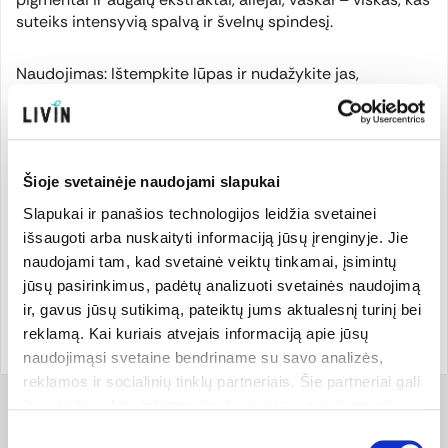
suteiks intensyvią spalvą ir švelnų spindesį.
Naudojimas: Ištempkite lūpas ir nudažykite jas,
tapšnodamos lūpų dažais. Labai tiksliam rezultatui lūpų
dažus užtepkite šepetėliu.
Natūrali kosmetika, sertifikuota „NaTrue“.
Šioje svetainėje naudojami slapukai
Slapukai ir panašios technologijos leidžia svetainei
išsaugoti arba nuskaityti informaciją jūsų įrenginyje. Jie
Gamintojas
naudojami tam, kad svetainė veiktų tinkamai, įsimintų
jūsų pasirinkimus, padėtų analizuoti svetainės naudojimą
ir, gavus jūsų sutikimą, pateiktų jums aktualesnį turinį bei
Prekės ženklo šalis:
Prekės kodas:
HAUSD4437
reklamą. Kai kuriais atvejais informaciją apie jūsų
Vokietija
EAN kodas:
402082904437
naudojimąsi svetaine bendriname su savo analizės,
reklamos ir socialinių tinklų partneriais. Šie partneriai gali
ją susieti su kita informacija, kurią jiems pateikėte arba
Sudėtis
kuri buvo surinkta naudojantis jų paslaugomis. Galite
Sutikimo