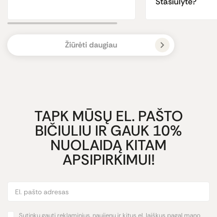
Stasiulytė?
Žiūrėti daugiau
TAPK MŪSŲ EL. PAŠTO
BIČIULIU IR GAUK 10%
NUOLAIDĄ KITAM
APSIPIRKIMUI!
Sutinku gauti reklaminius, naujienų ir kitus el. laiškus pagal mano