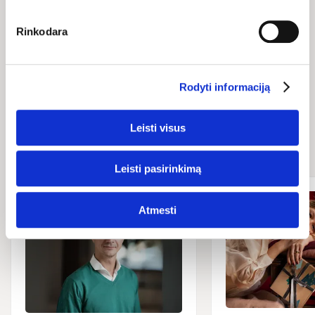
Rinkodara
Rodyti informaciją
Naujienos ir
Leisti visus
straipsniai
Leisti pasirinkimą
Atmesti