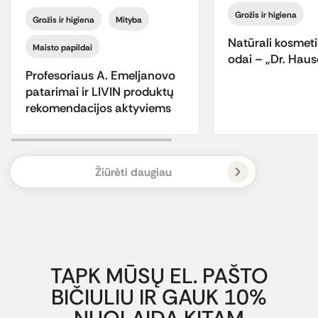
Grožis ir higiena
Grožis ir higiena
Mityba
Natūrali kosmet
Maisto papildai
odai – „Dr. Hau
Profesoriaus A. Emeljanovo
patarimai ir LIVIN produktų
rekomendacijos aktyviems
Žiūrėti daugiau
TAPK MŪSŲ EL. PAŠTO
BIČIULIU IR GAUK 10%