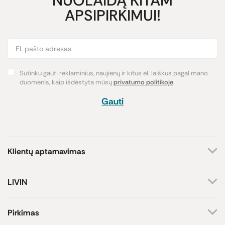
NUOLAIDĄ KITAM
APSIPIRKIMUI!
Sutinku gauti reklaminius, naujienų ir kitus el. laiškus pagal mano
duomenis, kaip išdėstyta mūsų
privatumo politikoje
.
Gauti
Klientų aptarnavimas
+370 659 44144
LIVIN
Rašyti užklausą
Apie mus
Kontaktai
Atsakome darbo dienomis
Pirkimas
8-17 val.
Parduotuvės
Atsiskaitymo būdai