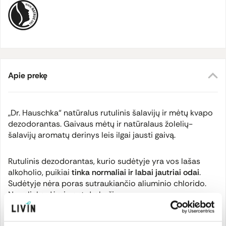
Apie prekę
„Dr. Hauschka“ natūralus rutulinis šalavijų ir mėtų kvapo
dezodorantas. Gaivaus mėtų ir natūralaus žolelių-
šalavijų aromatų derinys leis ilgai jausti gaivą.
Rutulinis dezodorantas, kurio sudėtyje yra vos lašas
alkoholio, puikiai
tinka normaliai ir labai jautriai odai
.
Sudėtyje nėra poras sutraukiančio aliuminio chlorido.
Nepalieka dėmių ant drabužių.
Natūrali kosmetika, sertifikuota „NaTrue“.