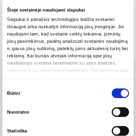
Šioje svetainėje naudojami slapukai
Slapukai ir panašios technologijos leidžia svetainei
Gamintojas
išsaugoti arba nuskaityti informaciją jūsų įrenginyje. Jie
naudojami tam, kad svetainė veiktų tinkamai, įsimintų
jūsų pasirinkimus, padėtų analizuoti svetainės naudojimą
Prekės ženklo šalis:
Prekės kodas:
HAUS2536
ir, gavus jūsų sutikimą, pateiktų jums aktualesnį turinį bei
Vokietija
EAN kodas:
402082902536
reklamą. Kai kuriais atvejais informaciją apie jūsų
naudojimąsi svetaine bendriname su savo analizės,
reklamos ir socialinių tinklų partneriais. Šie partneriai gali
Sudėtis
ją susieti su kita informacija, kurią jiems pateikėte arba
kuri buvo surinkta naudojantis jų paslaugomis. Galite
Sutikimo
Sudėtis (INCI): Aqua, Alcohol, Tapioca Starch, Triethyl Citrate,
pasirinkti, su kuriomis slapukų kategorijomis sutinkate.
Būtini
Glycerin, Salvia Officinalis Leaf Extract, Hamamelis Virginiana
pasirinkimas
Savo sutikimą galite bet kada pakeisti arba atšaukti
Bark/Leaf Extract, Salvia Officinalis Oil, Mentha Viridis Leaf
slapukų nustatymuose. Atkreipiame dėmesį, kad
Oil, Parfum*, Linalool*, Limonene*, Geraniol*, Citral*,
Nuostatos
Citronellol*, Coumarin*, Sodium Silicate, Sucrose Laurate,
atsisakius tam tikrų slapukų dalis svetainės funkcijų gali
Algin, Citric Acid, Xanthan Gum.
veikti netinkamai.
* iš natūralių eterinių aliejų.
Statistika