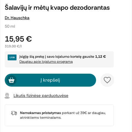
Šalavijų ir mėtų kvapo dezodorantas
Dr. Hauschka
50 ml
15,95 €
319.00 €/l
Įsigiję šią prekę į savo lojalumo kortelę gausite
1,12 €
Daugiau apie lojalumo programą
Į krepšelį
Likutis fizinėse parduotuvėse
Nemokamas pristatymas
perkant už 39€ ar daugiau,
atrinktiems terminalams.