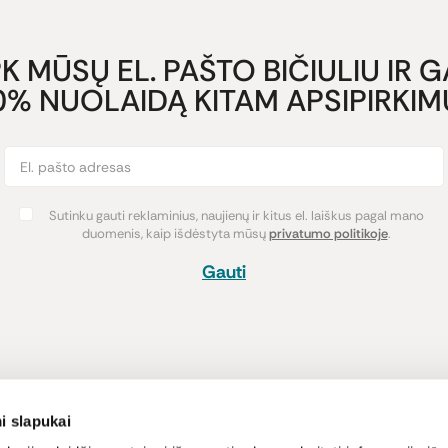
K MŪSŲ EL. PAŠTO BIČIULIU IR 
0% NUOLAIDĄ KITAM APSIPIRKIMU
Sutinku gauti reklaminius, naujienų ir kitus el. laiškus pagal mano
duomenis, kaip išdėstyta mūsų
privatumo politikoje
.
Gauti
Pirkimas
Informacija
i slapukai