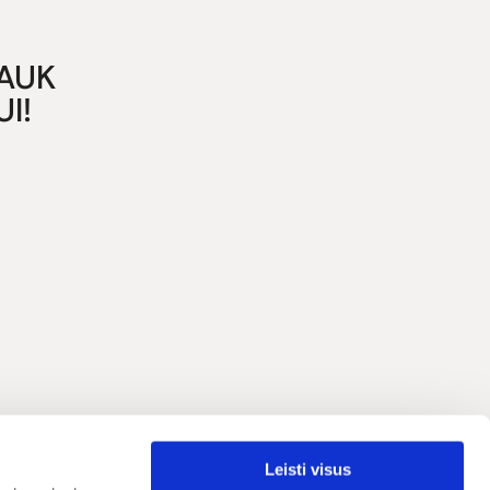
GAUK
I!
Leisti visus
Lietuvių