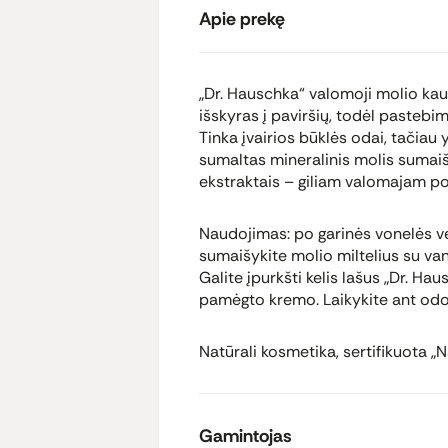
Apie prekę
„Dr. Hauschka“ valomoji molio kau
išskyras į paviršių, todėl pastebi
Tinka įvairios būklės odai, tačiau 
sumaltas mineralinis molis sumai
ekstraktais – giliam valomajam po
Naudojimas: po garinės vonelės vei
sumaišykite molio miltelius su van
Galite įpurkšti kelis lašus „Dr. Ha
pamėgto kremo. Laikykite ant odos 
Natūrali kosmetika, sertifikuota „N
Gamintojas