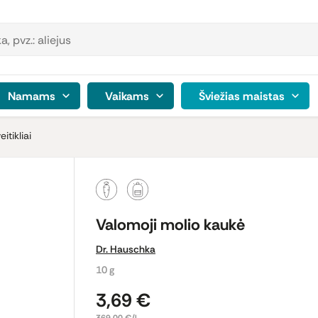
Namams
Vaikams
Šviežias maistas
itikliai
Valomoji molio kaukė
Dr. Hauschka
10 g
3,69 €