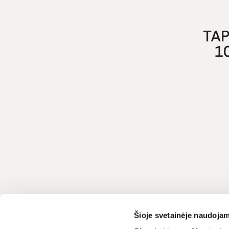
TAP
1
Klientų aptarnavimas
LIVIN
Šioje svetainėje naudojam