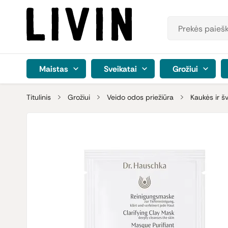
Maistas
Sveikatai
Grožiui
Titulinis
Grožiui
Veido odos priežiūra
Kaukės ir šve