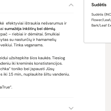
Sudėtis
Sudėtis (IN
Flower/Leaf
kė efektyviai ištraukia nešvarumus ir
Bark/Leaf Ex
mai
sumažėja inkštirų bei dėmių
.
ypač – riebiai ir dėmėtai. Smulkiai
šytas su nasturčių ir hamamelių
veikiui. Tinka veganams.
dui užsitepkite šios kaukės. Tiesiog
deniu iki kreminės konstistencijos.
uschka“ toniko bei įspausti Jūsų
iki 15 min., nuplaukite šiltu vandeniu.
aTrue“.