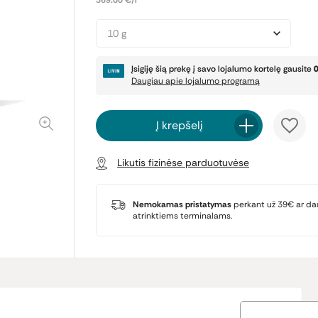
369.00 €/l
10 g
Įsigiję šią prekę į savo lojalumo kortelę gausite
Daugiau apie lojalumo programą
Į krepšelį
Likutis fizinėse parduotuvėse
Nemokamas pristatymas
perkant už 39€ ar da
atrinktiems terminalams.