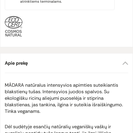
atrinktiems terminalams.
Apie prekę
MÁDARA natūralus intensyvios apimties suteikiantis
blakstienų tušas. Intensyvios juodos spalvos. Su
ekologišku ricinų aliejumi puoselėja ir stiprina
blakstienas, jas tankina, ilgina ir suteikia išraiškingumo.
Tinka veganams.
Dėl sudėtyje esančių natūralių veganiškų vaškų ir