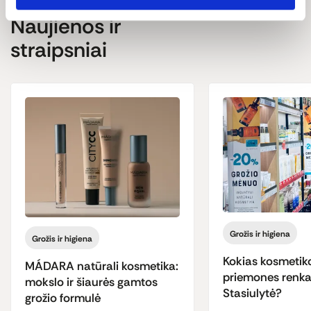
Naujienos ir
straipsniai
Grožis ir higiena
Grožis ir higiena
Kokias kosmetik
MÁDARA natūrali kosmetika:
priemones renka
mokslo ir šiaurės gamtos
Stasiulytė?
grožio formulė