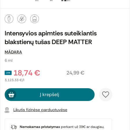
Intensyvios apimties suteikiantis
blakstienų tušas DEEP MATTER
MÁDARA
6 ml
18,74 €
24,99 €
3,123.33 €/l
Į krepšelį
Likutis fizinėse parduotuvėse
Nemokamas pristatymas
perkant už 39€ ar daugiau,