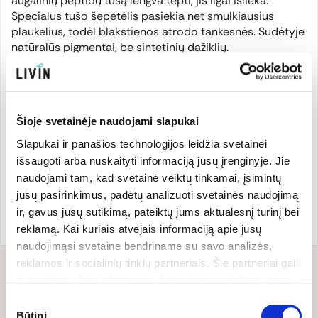
augalinių peptidų tušą lengva tepti, jis ilgai išlieka.
Specialus tušo šepetėlis pasiekia net smulkiausius
plaukelius, todėl blakstienos atrodo tankesnės. Sudėtyje
natūralūs pigmentai, be sintetinių dažiklių.
Sertifikuota ECOCERT ir COSMOS NATURAL kaip
natūrali kosmetika.
Šioje svetainėje naudojami slapukai
Slapukai ir panašios technologijos leidžia svetainei
Gamintojas
išsaugoti arba nuskaityti informaciją jūsų įrenginyje. Jie
naudojami tam, kad svetainė veiktų tinkamai, įsimintų
jūsų pasirinkimus, padėtų analizuoti svetainės naudojimą
Prekės ženklo šalis:
Prekės kodas:
MADAM0109
ir, gavus jūsų sutikimą, pateiktų jums aktualesnį turinį bei
Latvija
EAN kodas:
475222300109
reklamą. Kai kuriais atvejais informaciją apie jūsų
naudojimąsi svetaine bendriname su savo analizės,
reklamos ir socialinių tinklų partneriais. Šie partneriai gali
ją susieti su kita informacija, kurią jiems pateikėte arba
Sudėtis
kuri buvo surinkta naudojantis jų paslaugomis. Galite
Sutikimo
Sudėtis (INCI): Aqua, CI 77499 (Iron Oxide), Stearic Acid,
pasirinkti, su kuriomis slapukų kategorijomis sutinkate.
Būtini