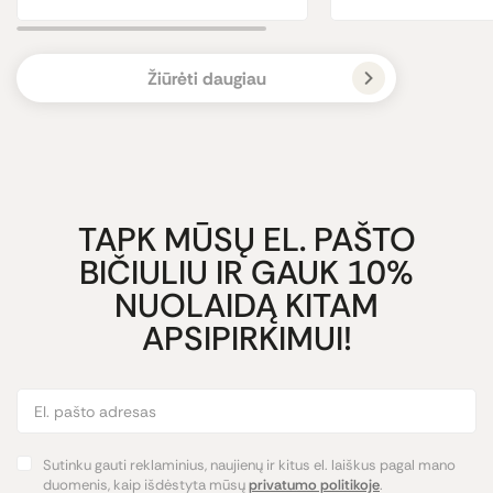
Žiūrėti daugiau
TAPK MŪSŲ EL. PAŠTO
BIČIULIU IR GAUK 10%
NUOLAIDĄ KITAM
APSIPIRKIMUI!
Sutinku gauti reklaminius, naujienų ir kitus el. laiškus pagal mano
duomenis, kaip išdėstyta mūsų
privatumo politikoje
.