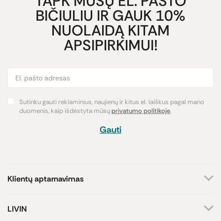
TAPK MŪSŲ EL. PAŠTO
BIČIULIU IR GAUK 10%
NUOLAIDĄ KITAM
APSIPIRKIMUI!
Sutinku gauti reklaminius, naujienų ir kitus el. laiškus pagal mano
duomenis, kaip išdėstyta mūsų
privatumo politikoje
.
Gauti
Klientų aptarnavimas
+370 659 44144
LIVIN
Rašyti užklausą
Apie mus