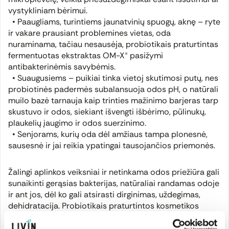
vystykliniam bėrimui.
• Paaugliams, turintiems jaunatvinių spuogų, aknę – ryte
ir vakare prausiant problemines vietas, oda
nuraminama, tačiau nesausėja, probiotikais praturtintas
fermentuotas ekstraktas OM-X® pasižymi
antibakterinėmis savybėmis.
• Suaugusiems – puikiai tinka vietoj skutimosi putų, nes
probiotinės padermės subalansuoja odos pH, o natūrali
muilo bazė tarnauja kaip trinties mažinimo barjeras tarp
skustuvo ir odos, siekiant išvengti išbėrimo, pūlinukų,
plaukelių įaugimo ir odos suerzinimo.
• Senjorams, kurių oda dėl amžiaus tampa plonesnė,
sausesnė ir jai reikia ypatingai tausojančios priemonės.
Žalingi aplinkos veiksniai ir netinkama odos priežiūra gali
sunaikinti gerąsias bakterijas, natūraliai randamas odoje
ir ant jos, dėl ko gali atsirasti dirginimas, uždegimas,
dehidratacija. Probiotikais praturtintos kosmetikos
priemonės sukuria ant odos apsauginę mikroplėvelę,
leidžiančią odai laisvai kvėpuoti ir kartu saugančią nuo