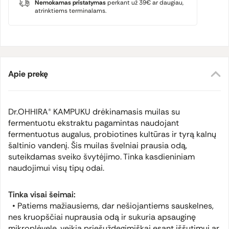
Nemokamas pristatymas
perkant už 39€ ar daugiau,
atrinktiems terminalams.
Apie prekę
Dr.OHHIRA® KAMPUKU drėkinamasis muilas su
fermentuotu ekstraktu pagamintas naudojant
fermentuotus augalus, probiotines kultūras ir tyrą kalnų
šaltinio vandenį. Šis muilas švelniai prausia odą,
suteikdamas sveiko švytėjimo. Tinka kasdieniniam
naudojimui visų tipų odai.
Tinka visai šeimai:
• Patiems mažiausiems, dar nešiojantiems sauskelnes,
nes kruopščiai nuprausia odą ir sukuria apsauginę
mikroplėvelę, veikia priešuždegimiškai esant iššutimui ar