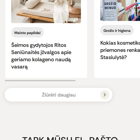
Grožis ir higiena
Maisto papildai
Kokias kosmetik
Šeimos gydytojos Ritos
priemones renka
Seniūnaitės įžvalgos apie
Stasiulytė?
geriamo kolageno naudą
vasarą
Žiūrėti daugiau