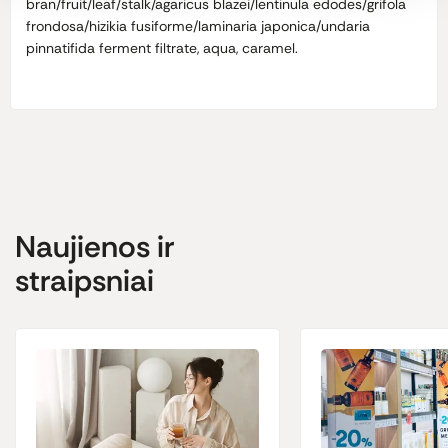
bran/fruit/leaf/stalk/agaricus blazei/lentinula edodes/grifola
frondosa/hizikia fusiforme/laminaria japonica/undaria
pinnatifida ferment filtrate, aqua, caramel.
Naujienos ir
straipsniai