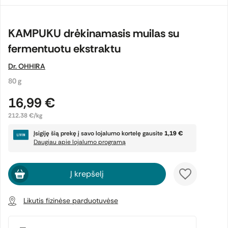
KAMPUKU drėkinamasis muilas su
fermentuotu ekstraktu
Dr. OHHIRA
80 g
16,99 €
212.38 €/kg
Įsigiję šią prekę į savo lojalumo kortelę gausite
1,19 €
Daugiau apie lojalumo programą
Į krepšelį
Likutis fizinėse parduotuvėse