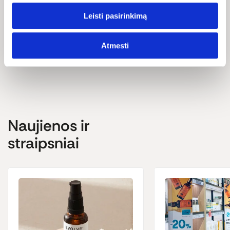
officinalis flower extract*, Citrus sinensis peel oil*, Anthemis
nobilis flower oil*, limonene*.
Leisti pasirinkimą
*- iš ekologinių ūkių.
Atmesti
Naujienos ir
straipsniai