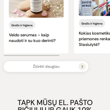
Grožis ir higiena
Grožis ir higiena
Kokias kosmetik
Veido serumas – kaip
priemones renka
naudoti ir su kuo derinti?
Stasiulytė?
Žiūrėti daugiau
TAPK MŪSŲ EL. PAŠTO
BIČIULIU IR GAUK 10%