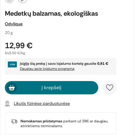
Medetkų balzamas, ekologiškas
Odylique
20 g
12,99 €
649.50 €/kg
Įsigiję šią prekę į savo lojalumo kortelę gausite
0,91 €
Daugiau apie lojalumo programą
Į krepšelį
Likutis fizinėse parduotuvėse
Nemokamas pristatymas
perkant už 39€ ar daugiau,
atrinktiems terminalams.