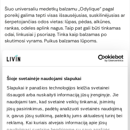
Šiuo universaliu medetkų balzamu „Odylique“ pagal
poreikį galima tepti visas išsausėjusias, suskilinėjusias ar
šerpetojančias odos vietas: lūpas, pėdas, alkūnes,
rankas, odeles aplink nagus. Taip pat gali būti tinkamas
odai, linkusiai į psoriazę. Tinka kaip balzamas po
skutimosi vyrams. Puikus balzamas lūpoms.
Sertifikuotas kaip 100% ekologiškas. Balzame nėra
alergijas dažnai sukeliančių ingredientų. Be palmių
aliejaus. Tinka vegetarams. Bandytas savanorių, turinčių
jautrią odą.
Šioje svetainėje naudojami slapukai
Slapukai ir panašios technologijos leidžia svetainei
Atidarius sunaudoti per 6 mėnesius.
išsaugoti arba nuskaityti informaciją jūsų įrenginyje. Jie
naudojami tam, kad svetainė veiktų tinkamai, įsimintų
jūsų pasirinkimus, padėtų analizuoti svetainės naudojimą
ir, gavus jūsų sutikimą, pateiktų jums aktualesnį turinį bei
reklamą. Kai kuriais atvejais informaciją apie jūsų
Kita informacija
naudojimąsi svetaine bendriname su savo analizės,