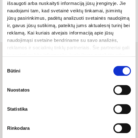
išsaugoti arba nuskaityti informaciją jūsų įrenginyje. Jie
naudojami tam, kad svetainė veiktų tinkamai, įsimintų
Kilmės šalis:
Prekės kodas:
SLIM5440
jūsų pasirinkimus, padėtų analizuoti svetainės naudojimą
Kinija
EAN kodas:
383005295440
ir, gavus jūsų sutikimą, pateiktų jums aktualesnį turinį bei
Prekės ženklo šalis:
reklamą. Kai kuriais atvejais informaciją apie jūsų
Slovėnija
naudojimąsi svetaine bendriname su savo analizės,
reklamos ir socialinių tinklų partneriais. Šie partneriai gali
ją susieti su kita informacija, kurią jiems pateikėte arba
Sudėtis
kuri buvo surinkta naudojantis jų paslaugomis. Galite
Sutikimo
pasirinkti, su kuriomis slapukų kategorijomis sutinkate.
Būtini
Sudedamosios dalys: metilsulfonilmetanas.
pasirinkimas
Savo sutikimą galite bet kada pakeisti arba atšaukti
slapukų nustatymuose. Atkreipiame dėmesį, kad
Produkto sudėtyje gali būti glitimo, sezamų ir riešutų
Nuostatos
atsisakius tam tikrų slapukų dalis svetainės funkcijų gali
pėdsakų.
veikti netinkamai.
Statistika
Rinkodara