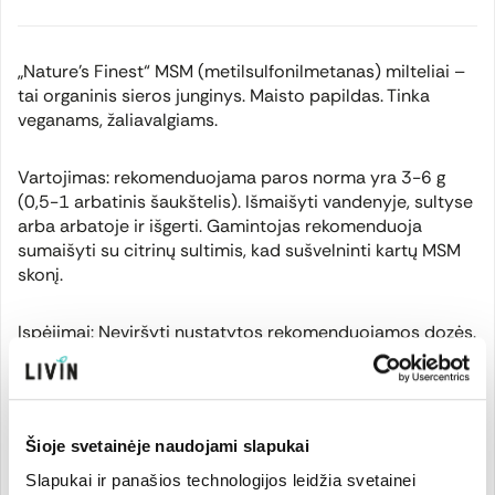
„Nature's Finest“ MSM (metilsulfonilmetanas) milteliai –
tai organinis sieros junginys. Maisto papildas. Tinka
veganams, žaliavalgiams.
Vartojimas: rekomenduojama paros norma yra 3-6 g
(0,5-1 arbatinis šaukštelis). Išmaišyti vandenyje, sultyse
arba arbatoje ir išgerti. Gamintojas rekomenduoja
sumaišyti su citrinų sultimis, kad sušvelninti kartų MSM
skonį.
Įspėjimai: Neviršyti nustatytos rekomenduojamos dozės.
Maisto papildas neturėtų būti vartojamas kaip maisto
pakaitalas. Laikyti vaikams nepasiekiamoje vietoje.
Šioje svetainėje naudojami slapukai
Gamintojas
Slapukai ir panašios technologijos leidžia svetainei