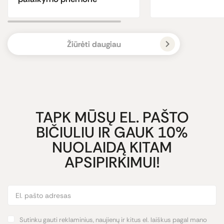
Žiūrėti daugiau
TAPK MŪSŲ EL. PAŠTO
BIČIULIU IR GAUK 10%
NUOLAIDĄ KITAM
APSIPIRKIMUI!
Sutinku gauti reklaminius, naujienų ir kitus el. laiškus pagal mano