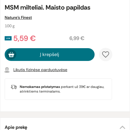
MSM milteliai. Maisto papildas
Nature's Finest
100 g
5,59 €
6,99 €
Į krepšelį
Likutis fizinėse parduotuvėse
Nemokamas pristatymas
perkant už 39€ ar daugiau,
atrinktiems terminalams.
Apie prekę