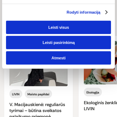
Naujienos ir
Rodyti informaciją
straipsniai
Leisti visus
Leisti pasirinkimą
Atmesti
Ekologija
LIVIN
Maisto papildai
Ekologinis ženkli
V. Macijauskienė: reguliarūs
LIVIN
tyrimai – būtina sveikatos
palaikymo priemonė