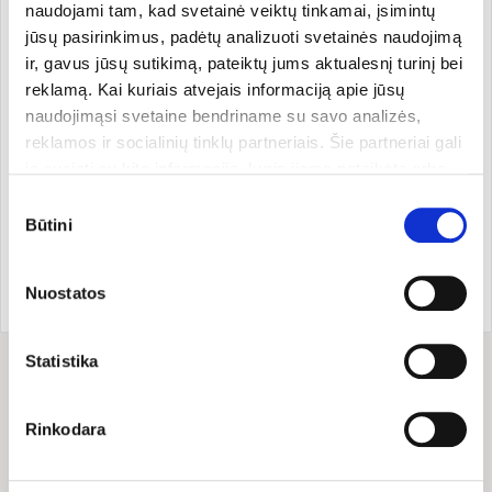
naudojami tam, kad svetainė veiktų tinkamai, įsimintų
Sertifikatas:
DE-OKO-001, ES žemės ūkis
jūsų pasirinkimus, padėtų analizuoti svetainės naudojimą
ir, gavus jūsų sutikimą, pateiktų jums aktualesnį turinį bei
reklamą. Kai kuriais atvejais informaciją apie jūsų
Kita informacija
naudojimąsi svetaine bendriname su savo analizės,
reklamos ir socialinių tinklų partneriais. Šie partneriai gali
ją susieti su kita informacija, kurią jiems pateikėte arba
kuri buvo surinkta naudojantis jų paslaugomis. Galite
Gamintojas
Sutikimo
pasirinkti, su kuriomis slapukų kategorijomis sutinkate.
Būtini
pasirinkimas
Savo sutikimą galite bet kada pakeisti arba atšaukti
slapukų nustatymuose. Atkreipiame dėmesį, kad
Prekės ženklo šalis:
Prekės kodas:
MV47
Nuostatos
Vokietija
EAN kodas:
400630345800
atsisakius tam tikrų slapukų dalis svetainės funkcijų gali
veikti netinkamai.
Statistika
Sudėtis
Rinkodara
Sudedamosios dalys: pilno grūdo
avižų miltai
*, vitaminas B1.
*
–
iš ekologinių ūkių.