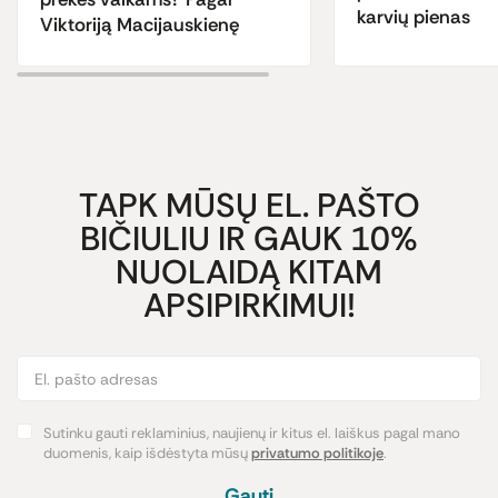
karvių pienas
Viktoriją Macijauskienę
TAPK MŪSŲ EL. PAŠTO
BIČIULIU IR GAUK 10%
NUOLAIDĄ KITAM
APSIPIRKIMUI!
Sutinku gauti reklaminius, naujienų ir kitus el. laiškus pagal mano
duomenis, kaip išdėstyta mūsų
privatumo politikoje
.
Gauti