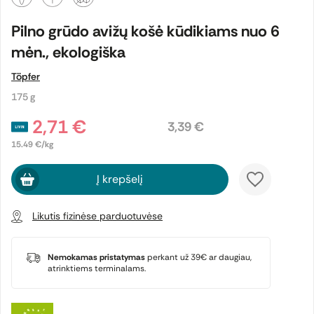
Pilno grūdo avižų košė kūdikiams nuo 6
mėn., ekologiška
Töpfer
175 g
2,71 €
3,39 €
15.49 €/kg
Į krepšelį
Likutis fizinėse parduotuvėse
Nemokamas pristatymas
perkant už 39€ ar daugiau,
atrinktiems terminalams.