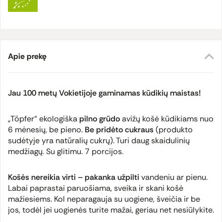
Apie prekę
Jau 100 metų Vokietijoje gaminamas kūdikių maistas!
„Töpfer“ ekologiška
pilno grūdo
avižų košė kūdikiams nuo
6 mėnesių, be pieno.
Be pridėto cukraus
(produkto
sudėtyje yra natūralių cukrų). Turi daug skaidulinių
medžiagų. Su glitimu. 7 porcijos.
Košės nereikia virti – pakanka užpilti
vandeniu ar pienu.
Labai paprastai paruošiama, sveika ir skani košė
mažiesiems. Kol neparagauja su uogiene, šveičia ir be
jos, todėl jei uogienės turite mažai, geriau net nesiūlykite.