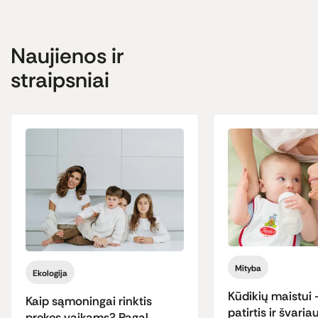
Vitamino B1
1.3 mg
Natrio
10 mg
Naujienos ir
straipsniai
**
–
druskos kiekį lemia natūraliai žaliavose esantis natris.
Mityba
Ekologija
Kūdikių maistui
Kaip sąmoningai rinktis
patirtis ir švaria
prekes vaikams? Pagal