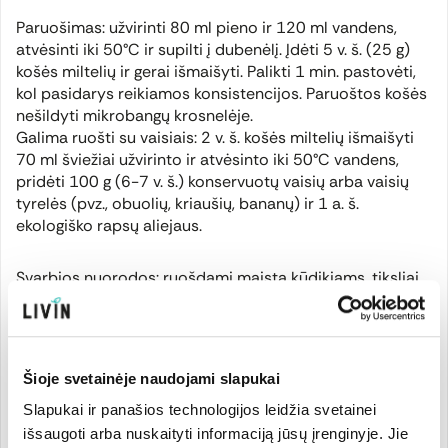
Paruošimas: užvirinti 80 ml pieno ir 120 ml vandens,
atvėsinti iki 50°C ir supilti į dubenėlį. Įdėti 5 v. š. (25 g)
košės miltelių ir gerai išmaišyti. Palikti 1 min. pastovėti,
kol pasidarys reikiamos konsistencijos. Paruoštos košės
nešildyti mikrobangų krosnelėje.
Galima ruošti su vaisiais: 2 v. š. košės miltelių išmaišyti
70 ml šviežiai užvirinto ir atvėsinto iki 50°C vandens,
pridėti 100 g (6-7 v. š.) konservuotų vaisių arba vaisių
tyrelės (pvz., obuolių, kriaušių, bananų) ir 1 a. š.
ekologiško rapsų aliejaus.
Svarbios nuorodos: ruošdami maistą kūdikiams, tiksliai
laikykitės instrukcijos, kad Jūsų kūdikis būtų
aprūpintas reikiamomis maistinėmis medžiagomis. Kas
kartą maistą ruoškite šviežią ir visada maitinkite šaukštu.
Reguliariai prižiūrėkite dantis, ypač prieš miegą.
Šioje svetainėje naudojami slapukai
Slapukai ir panašios technologijos leidžia svetainei
Atidarius sunaudoti per 2
–
3 savaites.
išsaugoti arba nuskaityti informaciją jūsų įrenginyje. Jie