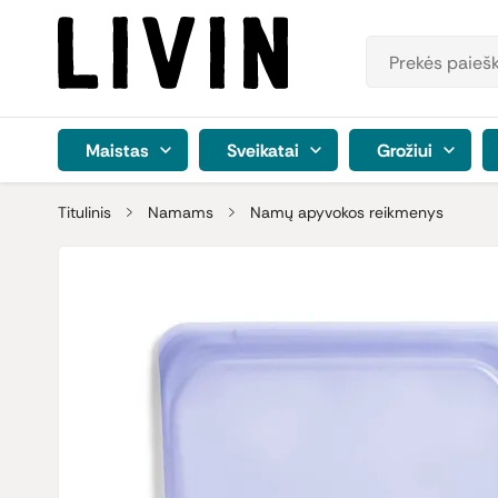
Maistas
Sveikatai
Grožiui
Titulinis
Namams
Namų apyvokos reikmenys