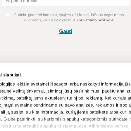
Sutinku gauti reklaminius, naujienų ir kitus el. laiškus pagal mano
duomenis, kaip išdėstyta mūsų
privatumo politikoje
.
Gauti
Pirkimas
Informacija
i slapukai
Atsiskaitymo būdai
Lojalumo pro
logijos leidžia svetainei išsaugoti arba nuskaityti informaciją jūs
tainė veiktų tinkamai, įsimintų jūsų pasirinkimus, padėtų analizu
Pristatymas
Naujienos ir s
tikimą, pateiktų jums aktualesnį turinį bei reklamą. Kai kuriais a
Prekių grąžinimas
Receptai
ojimąsi svetaine bendriname su savo analizės, reklamos ir sociali
Sąlygos ir nu
gali ją susieti su kita informacija, kurią jiems pateikėte arba kuri
Privatumo poli
. Galite pasirinkti, su kuriomis slapukų kategorijomis sutinkate.
D.U.K
akeisti arba atšaukti slapukų nustatymuose. Atkreipiame dėmesį