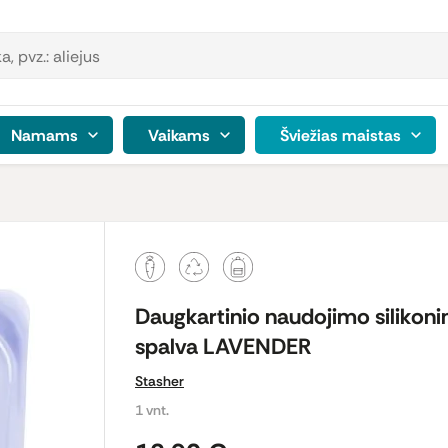
Namams
Vaikams
Šviežias maistas
Daugkartinio naudojimo silikonin
spalva LAVENDER
Stasher
1 vnt.