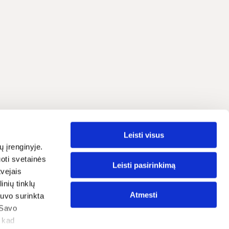
Leisti visus
Lietuvių
grama
ų įrenginyje.
oti svetainės
traipsniai
Leisti pasirinkimą
tvejais
nių tinklų
ostatos
Atmesti
 buvo surinkta
tika
 Savo
, kad