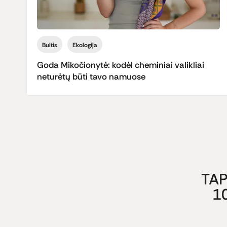
Buitis
Ekologija
Goda Mikočionytė: kodėl cheminiai valikliai
neturėtų būti tavo namuose
TAP
1