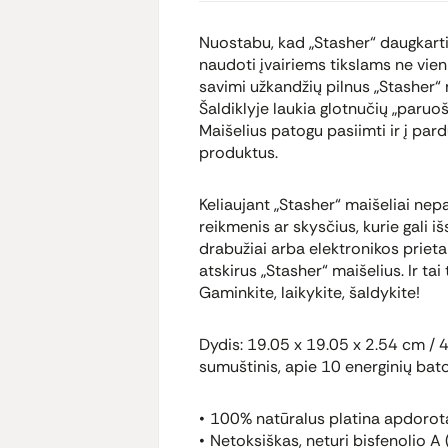
Nuostabu, kad „Stasher“ daugkartin
naudoti įvairiems tikslams ne vien 
savimi užkandžių pilnus „Stasher“ 
Šaldiklyje laukia glotnučių „paruošt
Maišelius patogu pasiimti ir į par
produktus.
Keliaujant „Stasher“ maišeliai ne
reikmenis ar skysčius, kurie gali išs
drabužiai arba elektronikos prietai
atskirus „Stasher“ maišelius. Ir ta
Gaminkite, laikykite, šaldykite!
Dydis: 19.05 x 19.05 x 2.54 cm / 
sumuštinis, apie 10 energinių bato
100% natūralus platina apdorota
Netoksiškas, neturi bisfenolio A 