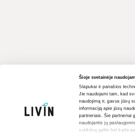
Klientų aptarnavimas
LIVIN
Šioje svetainėje naudojam
+370 659 44144
Apie mus
Slapukai ir panašios techno
Jie naudojami tam, kad sve
Kontaktai
Rašyti užklausą
naudojimą ir, gavus jūsų su
Parduotuvės
informaciją apie jūsų naud
Atsakome darbo dienomis
Prekių ženklai
8-17 val.
partneriais. Šie partneriai 
Paramos iniciatyva
naudojantis jų paslaugomis
Dovanų kuponai
sutikimą galite bet kada p