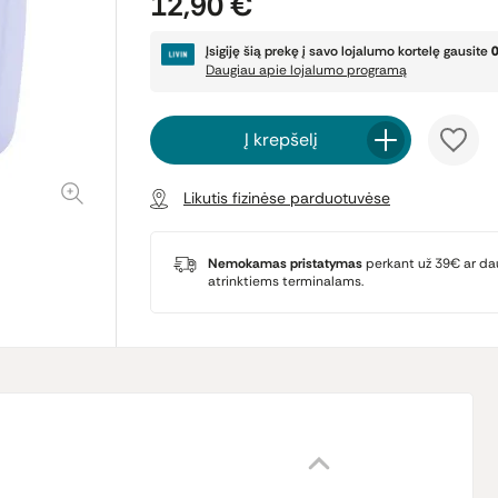
12,90 €
Įsigiję šią prekę į savo lojalumo kortelę gausite
Daugiau apie lojalumo programą
Į krepšelį
Likutis fizinėse parduotuvėse
Nemokamas pristatymas
perkant už 39€ ar da
atrinktiems terminalams.