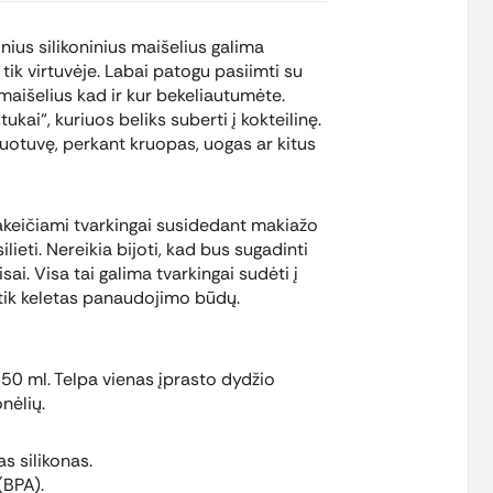
ius silikoninius maišelius galima
tik virtuvėje. Labai patogu pasiimti su
maišelius kad ir kur bekeliautumėte.
ukai“, kuriuos beliks suberti į kokteilinę.
duotuvę, perkant kruopas, uogas ar kitus
pakeičiami tvarkingai susidedant makiažo
ilieti. Nereikia bijoti, kad bus sugadinti
sai. Visa tai galima tvarkingai sudėti į
i tik keletas panaudojimo būdų.
450 ml. Telpa vienas įprasto dydžio
nėlių.
s silikonas.
(BPA).