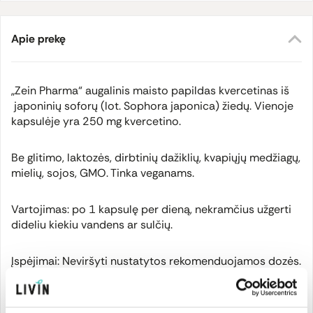
Apie prekę
„Zein Pharma“ augalinis maisto papildas kvercetinas iš
japoninių soforų (lot.
Sophora japonica
) žiedų. Vienoje
kapsulėje yra 250 mg kvercetino.
Be glitimo, laktozės, dirbtinių dažiklių, kvapiųjų medžiagų,
mielių, sojos, GMO. Tinka veganams.
Vartojimas: po 1 kapsulę per dieną, nekramčius užgerti
dideliu kiekiu vandens ar sulčių.
Įspėjimai: Neviršyti nustatytos rekomenduojamos dozės.
Maisto papildas neturėtų būti vartojamas kaip maisto
pakaitalas. Laikyti vaikams nepasiekiamoje vietoje.