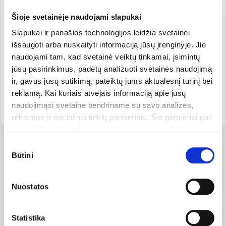
Grynasis kiekis 41 g. Plastikiniame buteliuke
Šioje svetainėje naudojami slapukai
užsukamu dangteliu.
Slapukai ir panašios technologijos leidžia svetainei
išsaugoti arba nuskaityti informaciją jūsų įrenginyje. Jie
naudojami tam, kad svetainė veiktų tinkamai, įsimintų
Gamintojas
jūsų pasirinkimus, padėtų analizuoti svetainės naudojimą
ir, gavus jūsų sutikimą, pateiktų jums aktualesnį turinį bei
reklamą. Kai kuriais atvejais informaciją apie jūsų
Prekės ženklo šalis:
Prekės kodas:
ZEIN8153
naudojimąsi svetaine bendriname su savo analizės,
Vokietija
EAN kodas:
426008538153
reklamos ir socialinių tinklų partneriais. Šie partneriai gali
ją susieti su kita informacija, kurią jiems pateikėte arba
kuri buvo surinkta naudojantis jų paslaugomis. Galite
Sutikimo
Sudėtis
pasirinkti, su kuriomis slapukų kategorijomis sutinkate.
Būtini
pasirinkimas
Savo sutikimą galite bet kada pakeisti arba atšaukti
1 kapsulėje yra: kvercetino 250 mg.
slapukų nustatymuose. Atkreipiame dėmesį, kad
Nuostatos
atsisakius tam tikrų slapukų dalis svetainės funkcijų gali
Sudedamosios dalys: kvercetinas, kapsulės apvalkalas
veikti netinkamai.
hidroksipropilmetilceliuliozė, lipnumą reguliuojanti medžiaga
Statistika
riebalų rūgščių magnio druskos (augalinės kilmės).