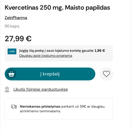
Kvercetinas 250 mg. Maisto papildas
ZeinPharma
90 kaps.
27,99 €
Įsigiję šią prekę į savo lojalumo kortelę gausite
1,96 €
Daugiau apie lojalumo programą
Į krepšelį
Likutis fizinėse parduotuvėse
Nemokamas pristatymas
perkant už 39€ ar daugiau,
atrinktiems terminalams.