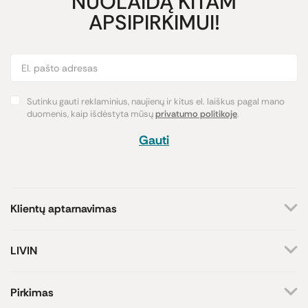
NUOLAIDĄ KITAM
APSIPIRKIMUI!
Sutinku gauti reklaminius, naujienų ir kitus el. laiškus pagal mano
duomenis, kaip išdėstyta mūsų
privatumo politikoje
.
Gauti
Klientų aptarnavimas
+370 659 44144
LIVIN
Rašyti užklausą
Apie mus
Kontaktai
Atsakome darbo dienomis
Pirkimas
8-17 val.
Parduotuvės