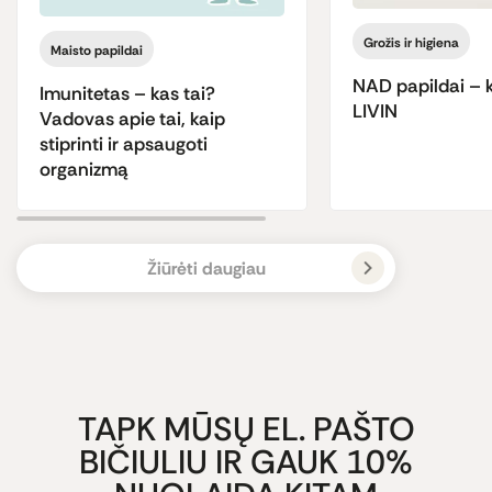
Grožis ir higiena
Maisto papildai
NAD papildai – k
Imunitetas – kas tai?
LIVIN
Vadovas apie tai, kaip
stiprinti ir apsaugoti
organizmą
Žiūrėti daugiau
TAPK MŪSŲ EL. PAŠTO
BIČIULIU IR GAUK 10%