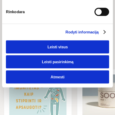
Rinkodara
Rodyti informaciją
Naujienos ir
Leisti visus
straipsniai
Leisti pasirinkimą
Atmesti