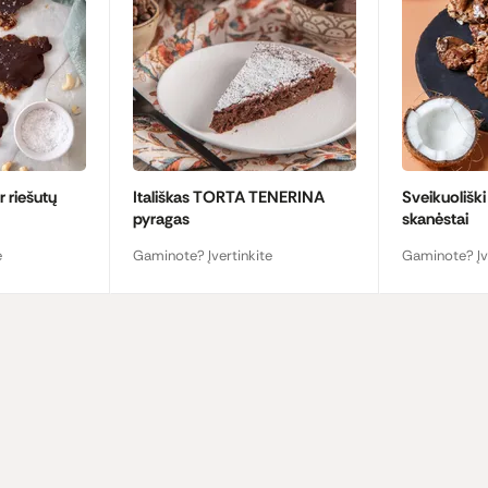
r riešutų
Itališkas TORTA TENERINA
Sveikuoliški
pyragas
skanėstai
e
Gaminote? Įvertinkite
Gaminote? Įv