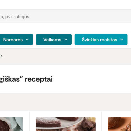
Namams
Vaikams
Šviežias maistas
as
iškas" receptai