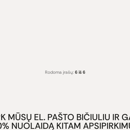
Rodoma įrašų:
6 iš 6
K MŪSŲ EL. PAŠTO BIČIULIU IR 
0% NUOLAIDĄ KITAM APSIPIRKIMU