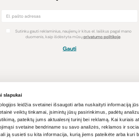
Sutinku gauti reklaminius, naujienų ir kitus el. laiškus pagal mano
duomenis, kaip išdėstyta mūsų
privatumo politikoje
.
Gauti
Pirkimas
Informacija
i slapukai
Atsiskaitymo būdai
Lojalumo pro
logijos leidžia svetainei išsaugoti arba nuskaityti informaciją jūs
tainė veiktų tinkamai, įsimintų jūsų pasirinkimus, padėtų analizu
Pristatymas
Naujienos ir s
tikimą, pateiktų jums aktualesnį turinį bei reklamą. Kai kuriais a
Prekių grąžinimas
Receptai
ojimąsi svetaine bendriname su savo analizės, reklamos ir sociali
Sąlygos ir nu
gali ją susieti su kita informacija, kurią jiems pateikėte arba kuri
Privatumo poli