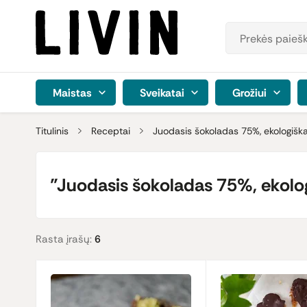
Maistas
Sveikatai
Grožiui
Titulinis
Receptai
Juodasis šokoladas 75%, ekologišk
"Juodasis šokoladas 75%, ekolog
Rasta įrašų:
6