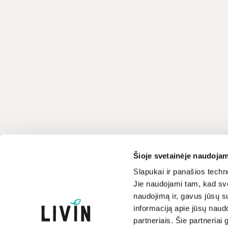
Klientų aptarnavimas
LIVIN
Šioje svetainėje naudojam
+370 659 44144
Apie mus
Slapukai ir panašios techno
Jie naudojami tam, kad sve
Kontaktai
Rašyti užklausą
naudojimą ir, gavus jūsų su
Parduotuvės
informaciją apie jūsų naud
Atsakome darbo dienomis
Prekių ženklai
8-17 val.
partneriais. Šie partneriai 
Paramos iniciatyva