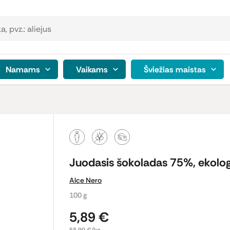
Namams
Vaikams
Šviežias maistas
Juodasis šokoladas 75%, ekolog
Alce Nero
100 g
5,89 €