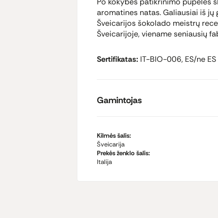
Po kokybės patikrinimo pupelės s
aromatines natas. Galiausiai iš 
Šveicarijos šokolado meistrų rec
Šveicarijoje, viename seniausių fa
Sertifikatas:
IT-BIO-006, ES/ne ES
Gamintojas
Kilmės šalis:
Šveicarija
Prekės ženklo šalis:
Italija