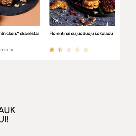
„Snickers“ skanėstai
Florentinai su juoduoju šokoladu
rtinkite
GAUK
I!