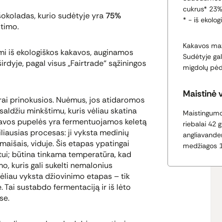
cukrus* 23%,
šokoladas, kurio sudėtyje yra
75%
* - iš ekolo
itimo.
Kakavos maž
mi iš ekologiškos kakavos, auginamos
Sudėtyje gal
irdyje, pagal visus „Fairtrade“ sąžiningos
migdolų pėd
Maistinė 
ai prinokusios. Nuėmus, jos atidaromos
saldžiu minkštimu, kuris vėliau skatina
Maistingumo 
kavos pupelės yra fermentuojamos keletą
riebalai 42 g
liausias procesas: ji vyksta medinių
angliavanden
maišais, viduje. Šis etapas ypatingai
medžiagos 11
i; būtina tinkama temperatūra, kad
o, kuris gali sukelti nemalonius
liau vyksta džiovinimo etapas – tik
. Tai sustabdo fermentaciją ir iš lėto
se.