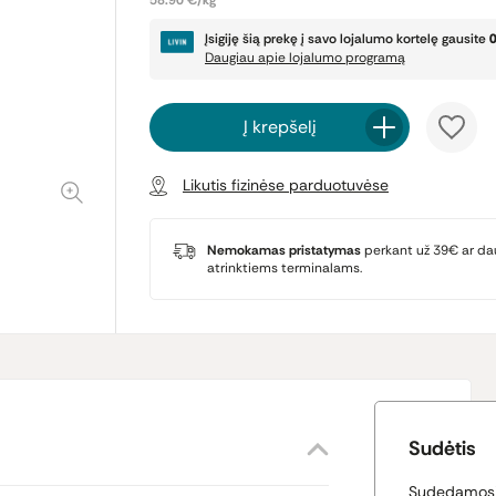
58.90 €/kg
Įsigiję šią prekę į savo lojalumo kortelę gausite
Daugiau apie lojalumo programą
Į krepšelį
Likutis fizinėse parduotuvėse
Nemokamas pristatymas
perkant už 39€ ar da
atrinktiems terminalams.
Sudėtis
Sudedamosio