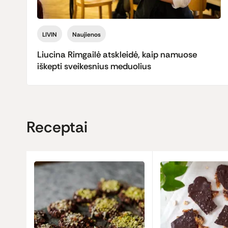
LIVIN
Naujienos
Liucina Rimgailė atskleidė, kaip namuose
iškepti sveikesnius meduolius
Receptai