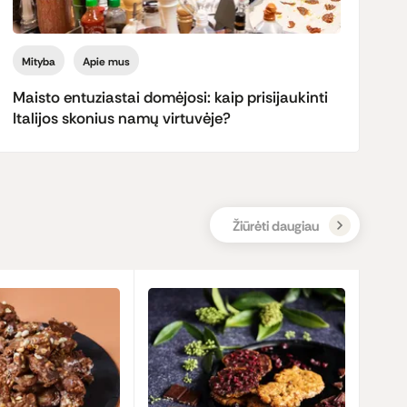
Mityba
Apie mus
Maisto entuziastai domėjosi: kaip prisijaukinti
Italijos skonius namų virtuvėje?
Žiūrėti daugiau