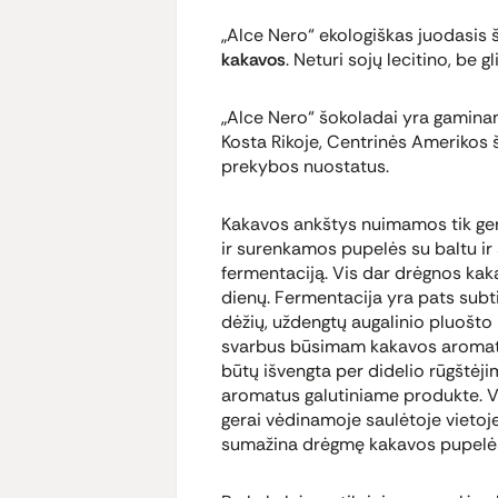
„Alce Nero“ ekologiškas juodasis 
kakavos
. Neturi sojų lecitino, be gl
„Alce Nero“ šokoladai yra gamina
Kosta Rikoje, Centrinės Amerikos š
prekybos nuostatus.
Kakavos ankštys nuimamos tik ger
ir surenkamos pupelės su baltu ir 
fermentaciją. Vis dar drėgnos ka
dienų. Fermentacija yra pats subti
dėžių, uždengtų augalinio pluošto 
svarbus būsimam kakavos aromatu
būtų išvengta per didelio rūgštėjim
aromatus galutiniame produkte. Vė
gerai vėdinamoje saulėtoje vietoje
sumažina drėgmę kakavos pupelė