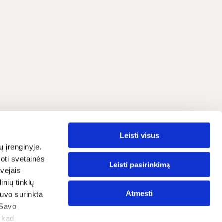
Leisti visus
Lietuvių
grama
ų įrenginyje.
oti svetainės
traipsniai
Leisti pasirinkimą
tvejais
nių tinklų
ostatos
Atmesti
 buvo surinkta
tika
 Savo
, kad