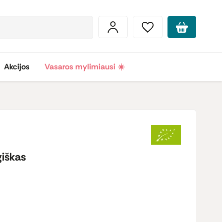
Akcijos
Vasaros mylimiausi ☀️
iškas