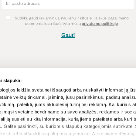
Sutinku gauti reklaminius, naujienų ir kitus el. laiškus pagal mano
duomenis, kaip išdėstyta mūsų
privatumo politikoje
.
Gauti
Pirkimas
Informacija
i slapukai
Atsiskaitymo būdai
Lojalumo pro
logijos leidžia svetainei išsaugoti arba nuskaityti informaciją jūs
tainė veiktų tinkamai, įsimintų jūsų pasirinkimus, padėtų analizu
Pristatymas
Naujienos ir s
tikimą, pateiktų jums aktualesnį turinį bei reklamą. Kai kuriais a
Prekių grąžinimas
Receptai
ojimąsi svetaine bendriname su savo analizės, reklamos ir sociali
Sąlygos ir nu
gali ją susieti su kita informacija, kurią jiems pateikėte arba kuri
Privatumo poli
. Galite pasirinkti, su kuriomis slapukų kategorijomis sutinkate.
D.U.K
akeisti arba atšaukti slapukų nustatymuose. Atkreipiame dėmesį