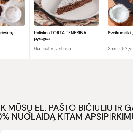
 riešutų
Itališkas TORTA TENERINA
Sveikuoliški 
pyragas
Gaminote? Įvertinkite
Gaminote? Įve
K MŪSŲ EL. PAŠTO BIČIULIU IR 
0% NUOLAIDĄ KITAM APSIPIRKIMU