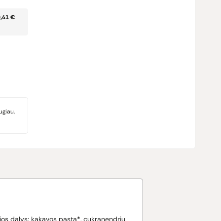
0,41 €
ugiau,
s dalys: kakavos pasta*, cukranendrių