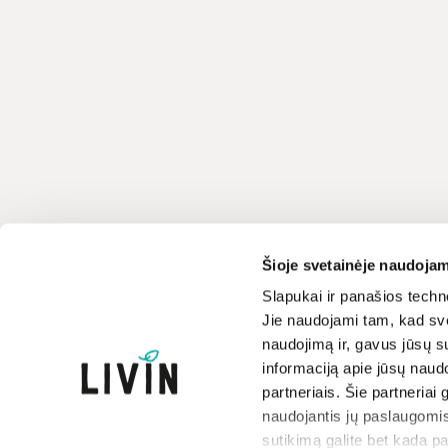
Klientų aptarnavimas
LIVIN
Šioje svetainėje naudojam
+370 659 44144
Apie mus
Slapukai ir panašios techno
Jie naudojami tam, kad sve
Kontaktai
Rašyti užklausą
naudojimą ir, gavus jūsų su
Parduotuvės
informaciją apie jūsų naud
Atsakome darbo dienomis
Prekių ženklai
8-17 val.
partneriais. Šie partneriai 
Paramos iniciatyva
naudojantis jų paslaugomis
Dovanų kuponai
sutikimą galite bet kada p