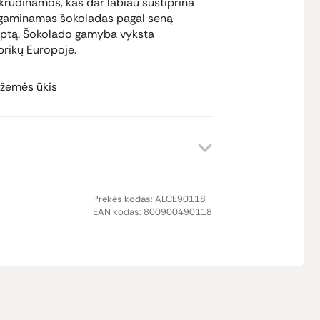
krudinamos, kas dar labiau sustiprina
jų gaminamas šokoladas pagal seną
eptą. Šokolado gamyba vyksta
brikų Europoje.
 žemės ūkis
Prekės kodas:
ALCE90118
EAN kodas:
800900490118