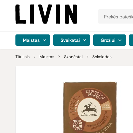
Maistas
Sveikatai
Grožiui
Titulinis
Maistas
Skanėstai
Šokoladas