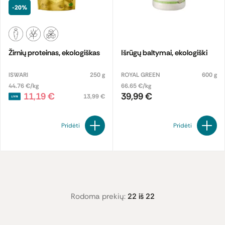
-20%
Žirnių proteinas, ekologiškas
Išrūgų baltymai, ekologiški
ISWARI
250 g
ROYAL GREEN
600 g
44.76 €/kg
66.65 €/kg
11,19 €
39,99 €
13,99 €
Pridėti
Pridėti
Rodoma prekių:
22 iš 22