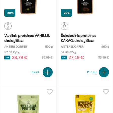
-20%
-20%
Vanilinis proteinas VANILLE,
Šokoladinis proteinas
ekologiškas
KAKAO, ekologiškas
ANTERSDORFER
500 g
ANTERSDORFER
500 g
57.58 €/kg
54.38 €/kg
28,79 €
27,19 €
35,99 €
33,99 €
Pridėti
Pridėti