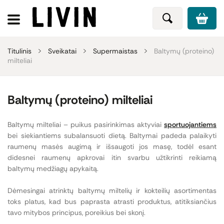
Titulinis
Sveikatai
Supermaistas
Baltymų (proteino)
milteliai
Baltymų (proteino) milteliai
Baltymų milteliai – puikus pasirinkimas aktyviai
sportuojantiems
bei siekiantiems subalansuoti dietą. Baltymai padeda palaikyti
raumenų masės augimą ir išsaugoti jos masę, todėl esant
didesnei raumenų apkrovai itin svarbu užtikrinti reikiamą
baltymų medžiagų apykaitą.
Dėmesingai atrinktų baltymų miltelių ir kokteilių asortimentas
toks platus, kad bus paprasta atrasti produktus, atitiksiančius
tavo mitybos principus, poreikius bei skonį.