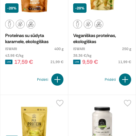
-20%
-20%
Proteinas su sūdyta
Veganiškas proteinas,
karamele, ekologiškas
ekologiškas
ISWARI
400 g
ISWARI
250 g
43.98 €/kg
38.36 €/kg
17,59 €
9,59 €
21,99 €
11,99 €
Pridėti
Pridėti