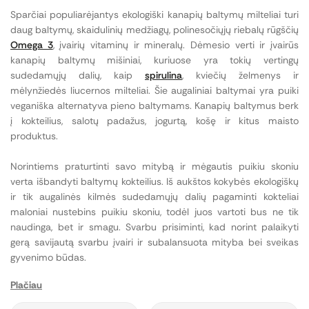
Sparčiai populiarėjantys ekologiški kanapių baltymų milteliai turi
daug baltymų, skaidulinių medžiagų, polinesočiųjų riebalų rūgščių
Omega 3
, įvairių vitaminų ir mineralų. Dėmesio verti ir įvairūs
kanapių baltymų mišiniai, kuriuose yra tokių vertingų
sudedamųjų dalių, kaip
spirulina
, kviečių želmenys ir
mėlynžiedės liucernos milteliai. Šie augaliniai baltymai yra puiki
veganiška alternatyva pieno baltymams. Kanapių baltymus berk
į kokteilius, salotų padažus, jogurtą, košę ir kitus maisto
produktus.
Norintiems praturtinti savo mitybą ir mėgautis puikiu skoniu
verta išbandyti baltymų kokteilius. Iš aukštos kokybės ekologiškų
ir tik augalinės kilmės sudedamųjų dalių pagaminti kokteliai
maloniai nustebins puikiu skoniu, todėl juos vartoti bus ne tik
naudinga, bet ir smagu. Svarbu prisiminti, kad norint palaikyti
gerą savijautą svarbu įvairi ir subalansuota mityba bei sveikas
gyvenimo būdas.
Plačiau
Kas yra proteino milteliai ir kuo jie skiriasi?