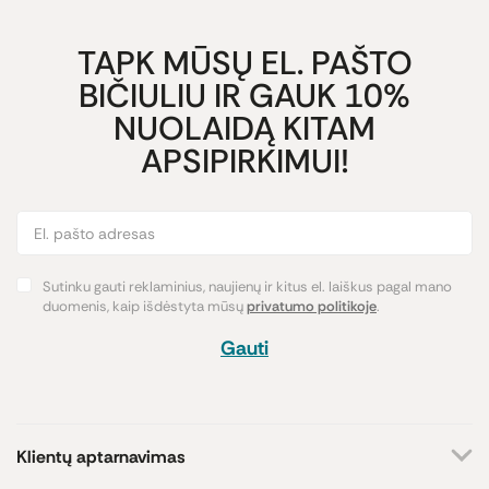
TAPK MŪSŲ EL. PAŠTO
BIČIULIU IR GAUK 10%
NUOLAIDĄ KITAM
APSIPIRKIMUI!
Sutinku gauti reklaminius, naujienų ir kitus el. laiškus pagal mano
duomenis, kaip išdėstyta mūsų
privatumo politikoje
.
Gauti
Klientų aptarnavimas
+370 659 44144