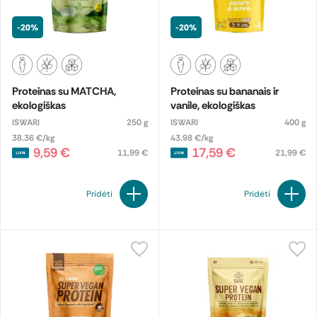
-20%
-20%
Proteinas su MATCHA,
Proteinas su bananais ir
ekologiškas
vanile, ekologiškas
ISWARI
250 g
ISWARI
400 g
38.36 €/kg
43.98 €/kg
9,59 €
17,59 €
11,99 €
21,99 €
Pridėti
Pridėti