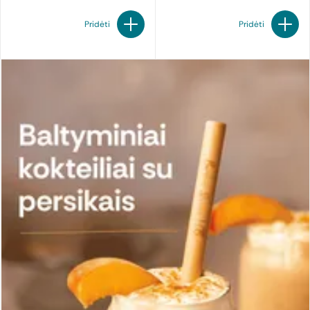
tirpumu ir neutraliu skoniu, todėl yra pasirenkami kaip patogus
mitybos papildymas aktyviai gyvenantiems žmonėms. Kita
Pridėti
Pridėti
alternatyva – sojos baltymų milteliai, gaminami iš sojų pupelių.
Jie yra augalinės kilmės, gali valgyti tiek vegetarai, tiek
veganai
.
Renkantis svarbu atsižvelgti į individualius poreikius ir toleravimą.
Pavyzdžiui, išrūgų baltymai netiks žmonėms, kurie vengia pieno
produktų, o sojos baltymai gali būti nevartojami dėl asmeninių
mitybos principų. Vertinant kainą, tiek išrūgų baltymų miltelių
kaina, tiek bendra proteino miltelių kaina gali skirtis priklausomai
nuo sudėties, gamintojo ir baltymų koncentracijos produkte.
Augaliniai baltymų milteliai: alternatyva be laktozės
Pastaraisiais metais augaliniai baltymų milteliai sparčiai
populiarėja dėl besikeičiančių mitybos įpročių ir didesnio
dėmesio sudėčiai. Vis daugiau žmonių renkasi augalinės kilmės
produktus ne tik dėl etinių ar ekologinių priežasčių, bet ir dėl
geresnio virškinimo ar paprastesnės sudėties. Tokie baltymų
šaltiniai pasirenkami kaip alternatyva pieno pagrindu
pagamintiems produktams.