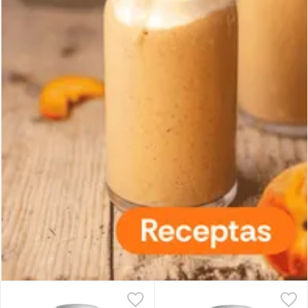
Tarp populiariausių variantų išsiskiria kanapių sėklų baltymų
milteliai ir žirnių baltymų milteliai. Kanapių baltymai vertinami dėl
natūralios sudėties ir plataus aminorūgščių profilio, o žirnių
baltymai – dėl neutralaus skonio ir lengvo pritaikymo įvairiuose
receptuose. Taip pat vis dažniau pasirenkami kanapių proteino
milteliai, kurie gali būti naudojami tiek kokteiliams, tiek košėms ar
net kepiniams.
Augaliniai baltymų milteliai ypač tinka veganams ir vengiantiems
gyvūninės kilmės produktų. Be to, baltymų milteliai
be laktozės
gali būti aktualūs tiems, kurie netoleruoja pieno produktų ar
siekia paprastesnės sudėties kasdienėje mityboje.
Baltymų kokteiliai: patogus būdas papildyti mitybą
Baltymų kokteilis – tai gėrimas, ruošiamas maišant baltymų
miltelius su skysčiu ir, jei norisi, papildomais ingredientais, tokiais
kaip vaisiai, uogos ar augaliniai gėrimai. Toks pasirinkimas leidžia
patogiai papildyti mitybą baltymais, ypač tada, kai nėra
galimybės pasiruošti pilnaverčio patiekalo. Dėl paprasto